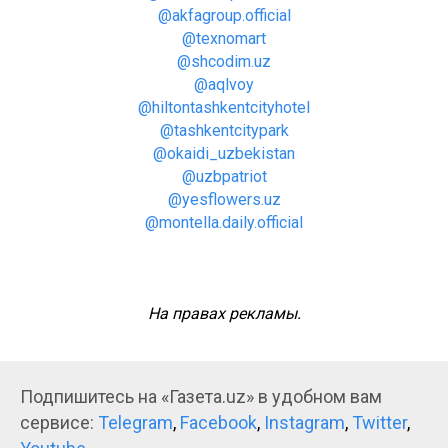
@akfagroup.official
@texnomart
@shcodim.uz
@aqlvoy
@hiltontashkentcityhotel
@tashkentcitypark
@okaidi_uzbekistan
@uzbpatriot
@yesflowers.uz
@montella.daily.official
На правах рекламы.
Подпишитесь на «Газета.uz» в удобном вам
сервисе:
Telegram
,
Facebook
,
Instagram
,
Twitter
,