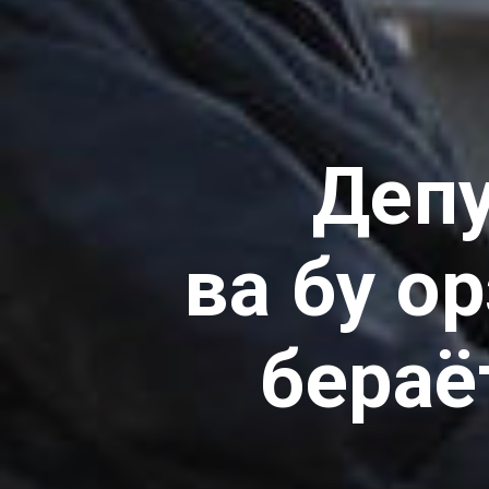
Депу
ва бу о
бераё