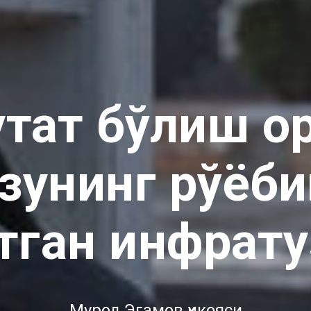
тат бўлиш о
рзунинг рўёби
тган инфрат
Мурод Эгамов ҳикояси