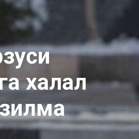
рзуси
га халал
узилма