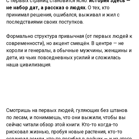
С первых страниц становится ясно:
история здесь —
не набор дат, а рассказ о людях.
О тех, кто
принимал решения, ошибался, выживал и жил с
последствиями своих поступков.
Формально структура привычная (от первых людей к
современности), но акцент смещён. В центре — не
короли и генералы, а обычные мужчины, женщины и
дети, из чьих повседневных усилий и сложилась
наша цивилизация.
Смотришь на первых людей, гуляющих без штанов
по лесам, и понимаешь, что они выжили, чтобы вы
сейчас читали обзор этой книги. Кто-то когда-то
рисковал жизнью, пробуя новые растения, кто-то
осваивал земли, кто-то погибал в войнах — и из этого