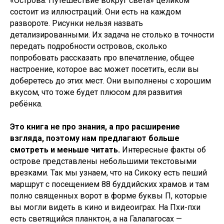
«Острова. Путешествие вокруг света» целиком
состоит из иллюстраций. Они есть на каждом
развороте. Рисунки нельзя назвать
детализированными. Их задача не столько в точности
передать подробности островов, сколько
попробовать рассказать про впечатление, общее
настроение, которое вас может посетить, если вы
доберетесь до этих мест. Они выполнены с хорошим
вкусом, что тоже будет плюсом для развития
ребёнка.
Это книга не про знания, а про расширение
взгляда, поэтому нам предлагают больше
смотреть и меньше читать.
Интересные факты об
острове представлены небольшими текстовыми
врезками. Так мы узнаем, что на Сикоку есть пеший
маршрут с посещением 88 буддийских храмов и там
полно священных ворот в форме буквы П, которые
вы могли видеть в кино и видеоиграх. На Пхи-пхи
есть светящийся планктон, а на Галапагосах —