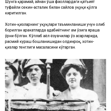
Шунга қарамай, айнан ўша фаоллардаги қатъият
туфайли секин-асталик билан сайлов ҳуқуқи қўлга
киритилган.
Хотин-қизларнинг ҳуқуқлари таъминланиши учун олиб
борилган ҳаракатларда адабиётнинг ҳам ўзига яраша
ўрни бўлган. Кўплаб аёл ёзувчилар ўз асарларида,
расмий кураш бошланишидан олдинроқ, хотин-
қизлар тенглиги масаласини кўтарган.