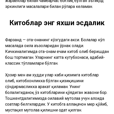
жараёнлар билан чамбарчас боғлиқ бўлган эътиқод
эркинлиги масалалари билан рўпара келаман.
Китоблар энг яхши эсдалик
Фарзанд — ота-онанинг кўзгудаги акси. Болалар кўп
масалада оила аъзоларидан ўрнак олади.
Кичкиналигимда ота-онам ҳечам китоб олиб беришдан
бош тортмаган. Уларнинг катта кутубхонаси, адабий-
классик тўпламлари бўлган.
Ҳозир мен ҳам худди улар каби қизимга китоблар
олиб, китобхонликка бўлган қизиқишини
сўндирмасликка ҳаракат қиламан. Унинг
болалигиданоқ ўз китобларини қўядиган жавони бор.
Тошкентдалигимизда оилавий мутолаа учун алоҳида
соатлар белгилардик. У китобга аллақачон меҳр қўйиб,
мустақил мутолаа қилишни одат қилган.