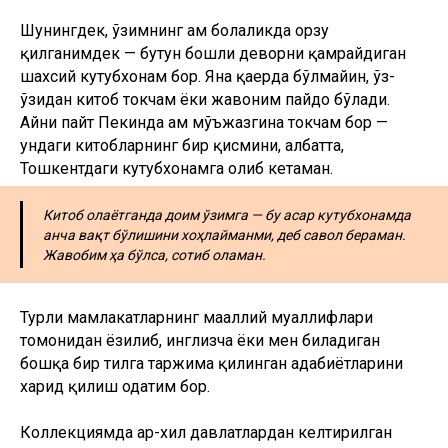
Шунингдек, ўзимнинг ҳам болаликда орзу
қилганимдек — бутун бошли деворни қамрайдиган
шахсий кутубхонам бор. Яна қаерда бўлмайин, ўз-
ўзидан китоб токчам ёки жавоним пайдо бўлади.
Айни пайт Пекинда ҳам мўъжазгина токчам бор —
ундаги китобларнинг бир қисмини, албатта,
Тошкентдаги кутубхонамга олиб кетаман.
Китоб олаётганда доим ўзимга — бу асар кутубхонамда
анча вақт бўлишини хоҳлайманми, деб савол бераман.
Жавобим ҳа бўлса, сотиб оламан.
Турли мамлакатларнинг маҳаллий муаллифлари
томонидан ёзилиб, инглизча ёки мен биладиган
бошқа бир тилга таржима қилинган адабиётларини
харид қилиш одатим бор.
Коллекциямда ҳар-хил давлатлардан келтирилган