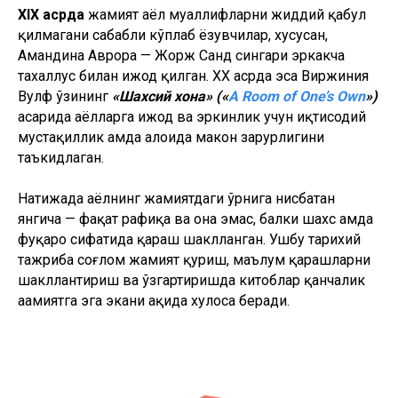
ХIХ асрда
жамият аёл муаллифларни жиддий қабул
қилмагани сабабли кўплаб ёзувчилар, хусусан,
Амандина Аврора — Жорж Санд сингари эркакча
тахаллус билан ижод қилган. ХХ асрда эса Виржиния
Вулф ўзининг
«Шахсий хона» («
A Room of One’s Own
»)
асарида аёлларга ижод ва эркинлик учун иқтисодий
мустақиллик ҳамда алоҳида макон зарурлигини
таъкидлаган.
Натижада аёлнинг жамиятдаги ўрнига нисбатан
янгича — фақат рафиқа ва она эмас, балки шахс ҳамда
фуқаро сифатида қараш шаклланган. Ушбу тарихий
тажриба соғлом жамият қуриш, маълум қарашларни
шакллантириш ва ўзгартиришда китоблар қанчалик
аҳамиятга эга экани ҳақида хулоса беради.