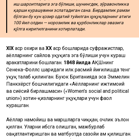
иш шароитларига эга бўлиши, шунингдек, зўравонликка
қарши курашувини эслатадиган сана. Бирдамлик рамзи
бўлган бу кун ҳозир одатий туйилган ҳуқуқларнинг атиги
100 йил олдин — норозилик ва қурбонликлар эвазига
қўлга киритилганини хотирлатади.
ХIХ
аср охири ва
ХХ
аср бошларида суфражистлар,
аёлларнинг сайлов ҳуқуқига эга бўлиши учун кураш
ҳаракатларини бошлаган.
1848 йилда
АҚШнинг
Сенека-Фоллс шаҳридаги илк расмий йиғилишда тенг
ҳуқуқ талаб қилинган. Буюк Британияда эса Эммелин
Панкхёрст бошчилигидаги «Аёлларнинг ижтимоий
ва сиёсий бирлашмаси» («Women's social and political
union») хотин-қизларнинг ҳуқуқлари учун фаол
курашган.
Аёллар намойиш ва маршларга чиққан, очлик эълон
қилган. Уларни ҳибсга олишган, мажбурлаб
овқатлантиришган ва матбуотда сазойи ҳам қилишган.