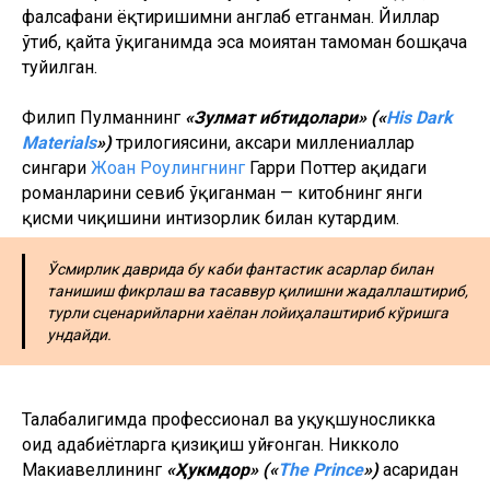
фалсафани ёқтиришимни англаб етганман. Йиллар
ўтиб, қайта ўқиганимда эса моҳиятан тамоман бошқача
туйилган.
Филип Пулманнинг
«Зулмат ибтидолари» («
His Dark
Маterials
»)
трилогиясини, аксари миллениаллар
сингари
Жоан Роулингнинг
Гарри Поттер ҳақидаги
романларини севиб ўқиганман — китобнинг янги
қисми чиқишини интизорлик билан кутардим.
Ўсмирлик даврида бу каби фантастик асарлар билан
танишиш фикрлаш ва тасаввур қилишни жадаллаштириб,
турли сценарийларни хаёлан лойиҳалаштириб кўришга
ундайди.
Талабалигимда профессионал ва ҳуқуқшуносликка
оид адабиётларга қизиқиш уйғонган. Никколо
Макиавеллининг
«Ҳукмдор» («
Тhe Prince
»)
асаридан