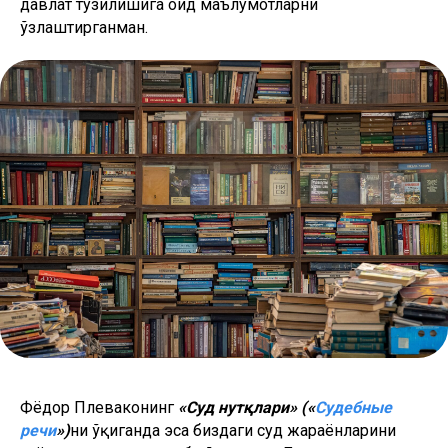
давлат тузилишига оид маълумотларни
ўзлаштирганман.
Фёдор Плеваконинг
«Суд нутқлари» («
Судебные
речи
»)
ни ўқиганда эса биздаги суд жараёнларини