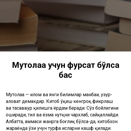
Мутолаа учун фурсат бўлса
бас
Мутолаа — илҳом ва янги билимлар манбаи, ҳузур-
ҳаловат демакдир. Китоб ўқиш кенгроқ фикрлаш
ва тасаввур қилишга ёрдам беради. Сўз бойлигини
оширади, тил ва ёзма нутқни чархлаб, сайқаллайди.
Албатта, ҳаммаси жанрга боғлиқ бўлса-да, китобхон
жараёнда ўзи учун турфа ҳисларни кашф қилади.