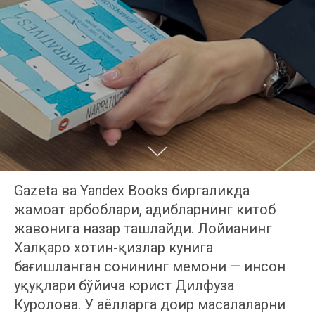
Gazeta ва Yandex Books биргаликда
жамоат арбоблари, адибларнинг китоб
жавонига назар ташлайди. Лойиҳанинг
Халқаро хотин-қизлар кунига
бағишланган сонининг меҳмони — инсон
ҳуқуқлари бўйича юрист Дилфуза
Куролова. У аёлларга доир масалаларни