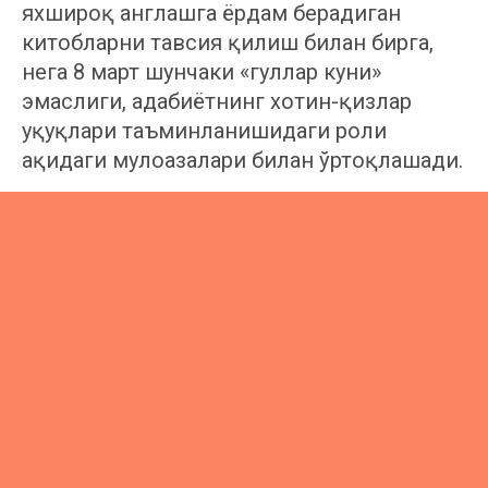
яхшироқ англашга ёрдам берадиган
китобларни тавсия қилиш билан бирга,
нега 8 март шунчаки «гуллар куни»
эмаслиги, адабиётнинг хотин-қизлар
ҳуқуқлари таъминланишидаги роли
ҳақидаги мулоҳазалари билан ўртоқлашади.