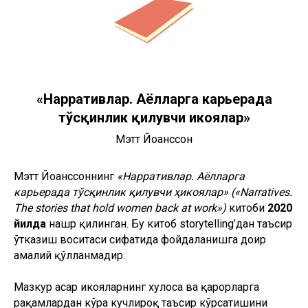
«Нарративлар. Аёлларга карьерада
тўсқинлик қилувчи ҳикоялар»
Мэтт Йоҳанссон
Мэтт Йоҳанссоннинг
«Нарративлар. Аёлларга
карьерада тўсқинлик қилувчи ҳикоялар» («Narratives.
The stories that hold women back at work»)
китоби
2020
йилда
нашр қилинган. Бу китоб storytelling’дан таъсир
ўтказиш воситаси сифатида фойдаланишга доир
амалий қўлланмадир.
Мазкур асар ҳикояларнинг хулоса ва қарорларга
рақамлардан кўра кучлироқ таъсир кўрсатишини