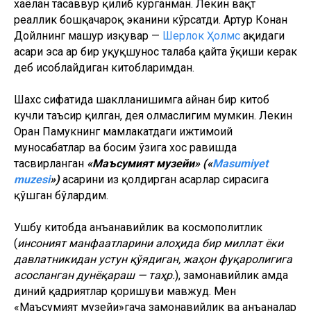
хаёлан тасаввур қилиб кўрганман. Лекин вақт
реаллик бошқачароқ эканини кўрсатди. Артур Конан
Дойлнинг машҳур изқувар —
Шерлок Ҳолмс
ҳақидаги
асари эса ҳар бир ҳуқуқшунос талаба қайта ўқиши керак
деб ҳисоблайдиган китобларимдан.
Шахс сифатида шаклланишимга айнан бир китоб
кучли таъсир қилган, дея олмаслигим мумкин. Лекин
Орҳан Памукнинг мамлакатдаги ижтимоий
муносабатлар ва босим ўзига хос равишда
тасвирланган
«Маъсумият музейи» («
Маsumiyet
muzesi
»)
асарини из қолдирган асарлар сирасига
қўшган бўлардим.
Ушбу китобда анъанавийлик ва космополитлик
(
инсоният манфаатларини алоҳида бир миллат ёки
давлатникидан устун қўядиган, жаҳон фуқаролигига
асосланган дунёқараш — таҳр.
), замонавийлик ҳамда
диний қадриятлар қоришуви мавжуд. Мен
«Маъсумият музейи»гача замонавийлик ва анъаналар