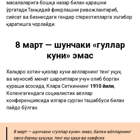
масалаларига бошқа назар билан қарашни
ўргатади.Танқидий фикрлашни ривожлантириб,
сиёсат ва бизнесдаги гендер стереотипларга эътибор
қаратишга чорлайди.
8 март — шунчаки «гуллар
куни» эмас
Халқаро хотин-қизлар куни аёлларнинг тенг ҳуқуқ
ва муносиб меҳнат шароитлари учун олиб борган
кураши асосида, Клара Сеткиннинг
1910 йили
,
Копенгагендаги социалистик аёллар
конференциясида илгари сурган ташаббуси билан
пайдо бўлган.
8 март — шунчаки «гуллар куни» эмас, балки аёлларнинг
овоз бериш ҳуқуқи, тенг иш ҳақи ва хавфсиз