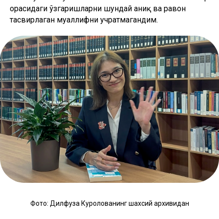
орасидаги ўзгаришларни шундай аниқ ва равон
тасвирлаган муаллифни учратмагандим.
Фото: Дилфуза Куролованинг шахсий архивидан