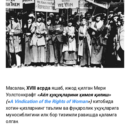
Масалан,
XVIII асрда
яшаб, ижод қилган Мери
Уолстонкрафт
«Аёл ҳуқуқларини ҳимоя қилиш»
(«
A Vindication of the Rights of Woman
»)
китобида
хотин-қизларнинг таълим ва фуқаролик ҳуқуқларига
муносиблигини илк бор тизимли равишда қаламга
олган.