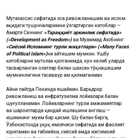
Мутахассис сифатида эса ривожланишим ва ислом
ҳақидаги тушунчаларимни ўзгартирган китоблар —
Амартя Сеннинг
«Тараққиёт эркинлик сифатида»
(«Development as Freedom»)
ва Муҳаммад Аюбнинг
«Сиёсий Исломнинг турли жиҳатлари» («Many Faces
of Political Islam»)
ни айтишим мумкин. Ушбу
китобларни мутолаа қилганимда, кун келиб уларда
тасвирланган ҳолатлар билан шахсан тўқнашишим
мумкинлигини тасаввур ҳам қилмаганман.
Айни пайтда Пекинда яшайман. Барқарор
ривожланиш ва инфратузилма лойиҳалари билан
шуғулланаман. Лойиҳаларнинг турли ҳамжамиятлар
ва шароитларда қандай ишлашини англаш —
ишимнинг муҳим бир қисми. Шу билан бирга,
Ўзбекистонда ҳуқуқ ҳимоячиси сифатида ҳам фаолият
юритаман ва табиийки, сиёсий ҳамда ижтимоий