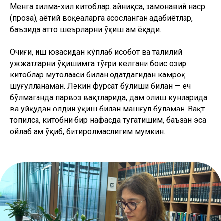
Менга хилма-хил китоблар, айниқса, замонавий наср
(проза), ҳаётий воқеаларга асосланган адабиётлар,
баъзида ҳатто шеърларни ўқиш ҳам ёқади.
Очиғи, иш юзасидан кўплаб ҳисобот ва таҳлилий
ҳужжатларни ўқишимга тўғри келгани боис ҳозир
китоблар мутолааси билан одатдагидан камроқ
шуғулланаман. Лекин фурсат бўлиши билан — ҳеч
бўлмаганда парвоз вақтларида, дам олиш кунларида
ва уйқудан олдин ўқиш билан машғул бўламан. Вақт
топилса, китобни бир нафасда тугатишим, баъзан эса
ойлаб ҳам ўқиб, битиролмаслигим мумкин.