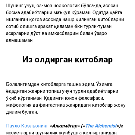
Шунинг учун, оз-моз ноэкологик бўлса-да, асосан
босма адабиётларни маъқул кўраман. Одатда қайта
ишланган қоғоз асосида нашр қилинган китобларни
сотиб олишга ҳаракат қиламан ёки турли-туман
асарларни дўст ва ҳамкасбларим билан ўзаро
алмашаман.
Из қолдирган китоблар
Болалигимдан китобларга ташна эдим. Ўзимга
ёқадиган жанрни топиш учун турли адабиётларни
ўқиб кўрганман. Қадимги юнон фалсафаси,
мифология ва фантастика жанридаги китоблар жону
дилим бўлган.
Пауло Коэльонинг
«Алкимёгар» («
The Alchemist
»)
и
ҳиссиётларни шунчалик жунбушга келтирганидан,