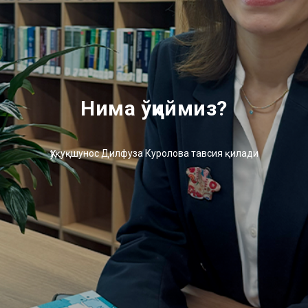
Нима ўқиймиз?
Ҳуқуқшунос Дилфуза Куролова тавсия қилади