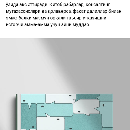
ўзида акс эттиради. Китоб раҳбарлар, консалтинг
мутахассислари ва қолаверса, фақат далиллар билан
эмас, балки мазмун орқали таъсир ўтказишни
истовчи ҳамма-ҳамма учун айни муддао.