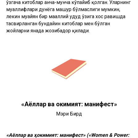
ўзгача китоблар анча-мунча кўпайиб қолган. Уларнинг
муаллифлари дунёга машҳур бўлмаслиги мумкин,
лекин муайян бир маҳаллий ҳудуд ўзига хос равишда
тасвирланган бундайин китоблар мен бўлган
жойларни янада жозибадор қилади.
«Аёллар ва ҳокимият: манифест»
Мэри Бирд
«Аёллар ва ҳокимият: манифест» («Women & Power: