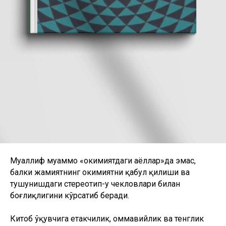
Муаллиф муаммо «ҳокимиятдаги аёллар»да эмас,
балки жамиятнинг ҳокимиятни қабул қилиши ва
тушунишдаги стереотип-у чекловлари билан
боғлиқлигини кўрсатиб беради.
Китоб ўқувчига етакчилик, оммавийлик ва тенглик