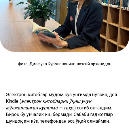
Фото: Дилфуза Куролованинг шахсий архивидан
Электрон китоблар мудом кўз ўнгимда бўлсин, дея
Kindle (
электрон китобларни ўқиш учун
мўлжалланган қурилма — таҳр.
) сотиб олгандим.
Бироқ бу унчалик иш бермади. Cабаби гаджетлар
шундоқ ҳам кўп, телефондан эса ўқий олмайман.