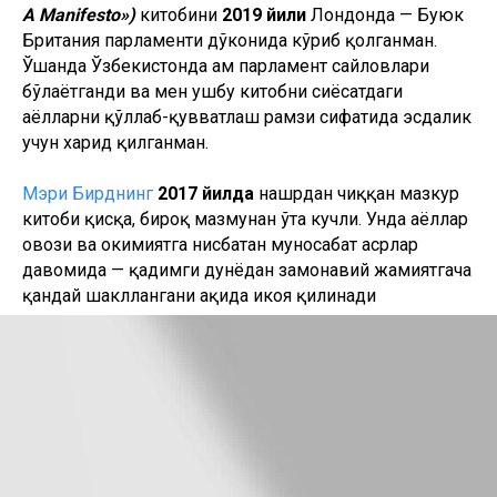
A Manifesto»)
китобини
2019 йили
Лондонда — Буюк
Британия парламенти дўконида кўриб қолганман.
Ўшанда Ўзбекистонда ҳам парламент сайловлари
бўлаётганди ва мен ушбу китобни сиёсатдаги
аёлларни қўллаб-қувватлаш рамзи сифатида эсдалик
учун харид қилганман.
Мэри Бирднинг
2017 йилда
нашрдан чиққан мазкур
китоби қисқа, бироқ мазмунан ўта кучли. Унда аёллар
овози ва ҳокимиятга нисбатан муносабат асрлар
давомида — қадимги дунёдан замонавий жамиятгача
қандай шакллангани ҳақида ҳикоя қилинади