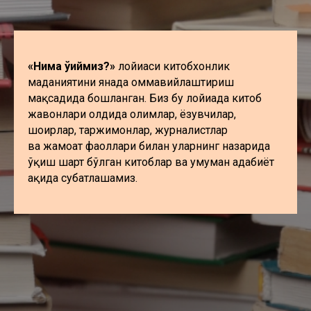
«Нима ўқиймиз?»
лойиҳаси китобхонлик
маданиятини янада оммавийлаштириш
мақсадида бошланган. Биз бу лойиҳада китоб
жавонлари олдида олимлар, ёзувчилар,
шоирлар, таржимонлар, журналистлар
ва жамоат фаоллари билан уларнинг назарида
ўқиш шарт бўлган китоблар ва умуман адабиёт
ҳақида суҳбатлашамиз.