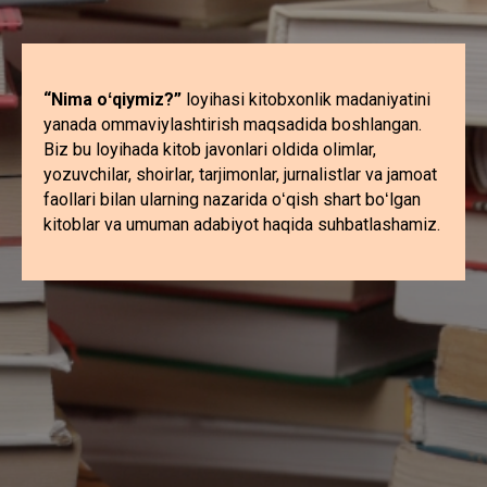
“Nima oʻqiymiz?”
loyihasi kitobxonlik madaniyatini
yanada ommaviylashtirish maqsadida boshlangan.
Biz bu loyihada kitob javonlari oldida olimlar,
yozuvchilar, shoirlar, tarjimonlar, jurnalistlar va jamoat
faollari bilan ularning nazarida oʻqish shart boʻlgan
kitoblar va umuman adabiyot haqida suhbatlashamiz.