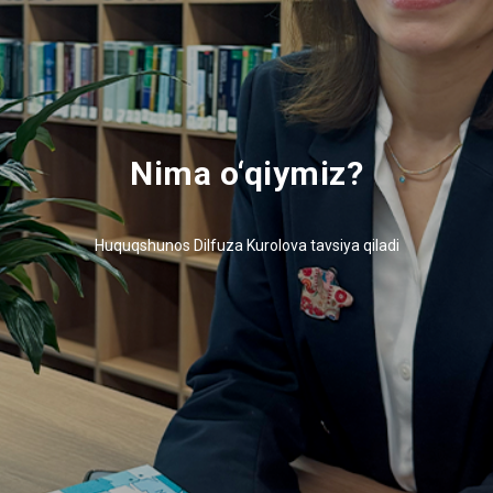
Nima o‘qiymiz?
Huquqshunos Dilfuza Kurolova tavsiya qiladi