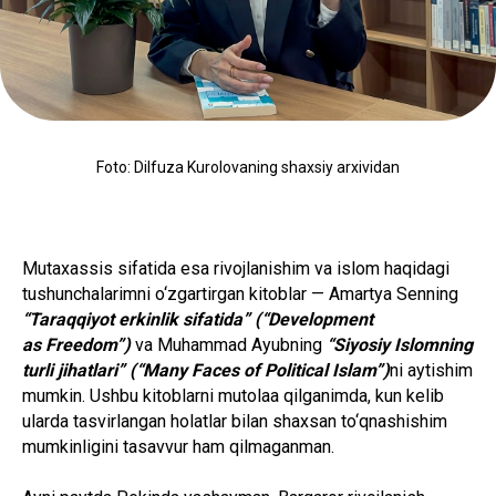
Foto: Dilfuza Kurolovaning shaxsiy arxividan
Mutaxassis sifatida esa rivojlanishim va islom haqidagi
tushunchalarimni o‘zgartirgan kitoblar — Amartya Senning
“Taraqqiyot erkinlik sifatida” (“Development
as Freedom”)
va Muhammad Ayubning
“Siyosiy Islomning
turli jihatlari” (“Many Faces of Political Islam”)
ni aytishim
mumkin. Ushbu kitoblarni mutolaa qilganimda, kun kelib
ularda tasvirlangan holatlar bilan shaxsan to‘qnashishim
mumkinligini tasavvur ham qilmaganman.