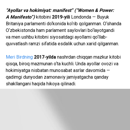
“Ayollar va hokimiyat: manifest” (“Women & Power:
A Manifesto”)
kitobini
2019-yili
Londonda — Buyuk
Britaniya parlamenti do‘konida ko‘rib qolganman. O‘shanda
O‘zbekistonda ham parlament saylovlari bo‘layotgandi
va men ushbu kitobni siyosatdagi ayollarni qo‘llab-
quvvatlash ramzi sifatida esdalik uchun xarid qilganman.
Meri Birdning
2017-yilda
nashrdan chiqqan mazkur kitobi
qisqa, biroq mazmunan o‘ta kuchli. Unda ayollar ovozi va
hokimiyatga nisbatan munosabat asrlar davomida —
qadimgi dunyodan zamonaviy jamiyatgacha qanday
shakllangani haqida hikoya qilinadi.