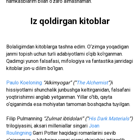
hamkasblarim bilan o‘zaro almashaman.
Iz qoldirgan kitoblar
Bolaligimdan kitoblarga tashna edim. O‘zimga yoqadigan
janrni topish uchun turli adabiyotlarni o‘qib ko‘rganman.
Qadimgi yunon falsafasi, mifologiya va fantastika janridagi
kitoblar jon-u dilim bo‘lgan.
Paulo Koeloning
“Alkimyogar” (“
The Alchemist
”)
i
hissiyotlarni shunchalik junbushga keltirganidan, falsafani
yoqtirishimni anglab yetganman. Yillar o‘tib, qayta
o‘qiganimda esa mohiyatan tamoman boshqacha tuyilgan.
Filip Pulmanning
“Zulmat ibtidolari” (“
His Dark Materials
”)
trilogiyasini, aksari milleniallar singari
Joan
Roulingning
Garri Potter haqidagi romanlarini sevib