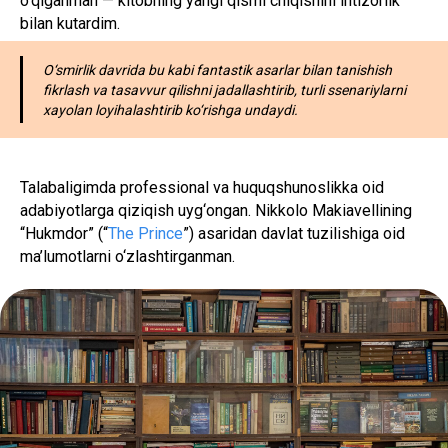
o‘qiganman — kitobning yangi qismi chiqishini intizorlik
bilan kutardim.
O‘smirlik davrida bu kabi fantastik asarlar bilan tanishish
fikrlash va tasavvur qilishni jadallashtirib, turli ssenariylarni
xayolan loyihalashtirib ko‘rishga undaydi.
Talabaligimda professional va huquqshunoslikka oid
adabiyotlarga qiziqish uyg‘ongan. Nikkolo Makiavellining
“Hukmdor” (“
The Prince
”) asaridan davlat tuzilishiga oid
ma’lumotlarni o‘zlashtirganman.