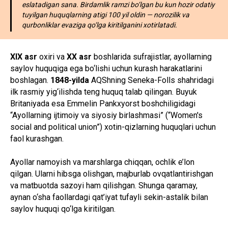
eslatadigan sana. Birdamlik ramzi bo‘lgan bu kun hozir odatiy
tuyilgan huquqlarning atigi 100 yil oldin — norozilik va
qurbonliklar evaziga qo‘lga kiritilganini xotirlatadi.
XIX asr
oxiri va
XX asr
boshlarida sufrajistlar, ayollarning
saylov huquqiga ega bo‘lishi uchun kurash harakatlarini
boshlagan.
1848-yilda
AQShning Seneka-Folls shahridagi
ilk rasmiy yig‘ilishda teng huquq talab qilingan. Buyuk
Britaniyada esa Emmelin Pankxyorst boshchiligidagi
“Ayollarning ijtimoiy va siyosiy birlashmasi” (“Women's
social and political union”) xotin-qizlarning huquqlari uchun
faol kurashgan.
Ayollar namoyish va marshlarga chiqqan, ochlik e’lon
qilgan. Ularni hibsga olishgan, majburlab ovqatlantirishgan
va matbuotda sazoyi ham qilishgan. Shunga qaramay,
aynan o‘sha faollardagi qat’iyat tufayli sekin-astalik bilan
saylov huquqi qo‘lga kiritilgan.