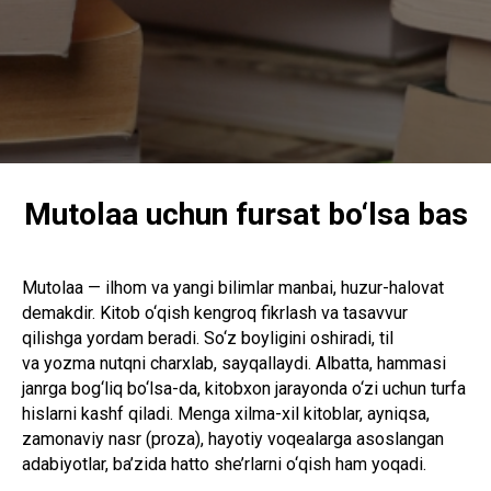
Mutolaa uchun fursat bo‘lsa bas
Mutolaa — ilhom va yangi bilimlar manbai, huzur-halovat
demakdir. Kitob o‘qish kengroq fikrlash va tasavvur
qilishga yordam beradi. So‘z boyligini oshiradi, til
va yozma nutqni charxlab, sayqallaydi. Albatta, hammasi
janrga bog‘liq bo‘lsa-da, kitobxon jarayonda o‘zi uchun turfa
hislarni kashf qiladi. Menga xilma-xil kitoblar, ayniqsa,
zamonaviy nasr (proza), hayotiy voqealarga asoslangan
adabiyotlar, ba’zida hatto she’rlarni o‘qish ham yoqadi.