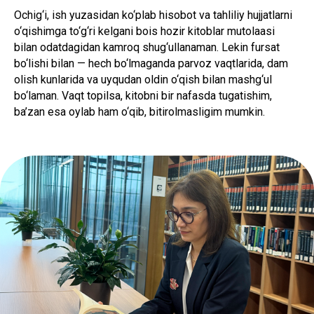
Ochig‘i, ish yuzasidan ko‘plab hisobot va tahliliy hujjatlarni
o‘qishimga to‘g‘ri kelgani bois hozir kitoblar mutolaasi
bilan odatdagidan kamroq shug‘ullanaman. Lekin fursat
bo‘lishi bilan — hech bo‘lmaganda parvoz vaqtlarida, dam
olish kunlarida va uyqudan oldin o‘qish bilan mashg‘ul
bo‘laman. Vaqt topilsa, kitobni bir nafasda tugatishim,
ba’zan esa oylab ham o‘qib, bitirolmasligim mumkin.