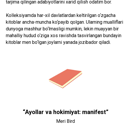
tarjima qilingan adabiyotlarini xarid qilish odatim bor.
Kolleksiyamda har-xil davlatlardan keltirilgan o‘zgacha
kitoblar ancha-muncha ko‘payib qolgan. Ularning mualliflari
dunyoga mashhur bo‘lmasligi mumkin, lekin muayyan bir
mahalliy hudud o‘ziga xos ravishda tasvirlangan bundayin
kitoblar men bo‘lgan joylarni yanada jozibador qiladi.
“Ayollar va hokimiyat: manifest”
Meri Bird