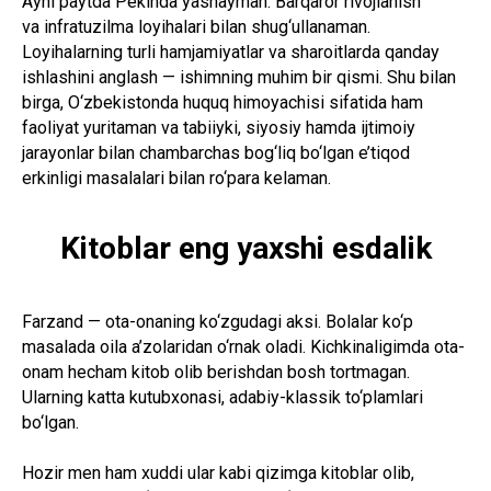
Ayni paytda Pekinda yashayman. Barqaror rivojlanish
va infratuzilma loyihalari bilan shug‘ullanaman.
Loyihalarning turli hamjamiyatlar va sharoitlarda qanday
ishlashini anglash — ishimning muhim bir qismi. Shu bilan
birga, O‘zbekistonda huquq himoyachisi sifatida ham
faoliyat yuritaman va tabiiyki, siyosiy hamda ijtimoiy
jarayonlar bilan chambarchas bog‘liq bo‘lgan e’tiqod
erkinligi masalalari bilan ro‘para kelaman.
Kitoblar eng yaxshi esdalik
Farzand — ota-onaning ko‘zgudagi aksi. Bolalar ko‘p
masalada oila a’zolaridan o‘rnak oladi. Kichkinaligimda ota-
onam hecham kitob olib berishdan bosh tortmagan.
Ularning katta kutubxonasi, adabiy-klassik to‘plamlari
bo‘lgan.
Hozir men ham xuddi ular kabi qizimga kitoblar olib,