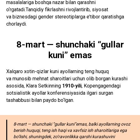
masalalariga boshqa nazar bilan qarashni
o‘rgatadi.Tanqidiy fikrlashni rivojlantirib, siyosat
va biznesdagi gender stereotiplarga e’tibor qaratishga
chorlaydi.
8-mart — shunchaki “gullar
kuni” emas
Xalqaro xotin-qizlar kuni ayollarning teng huquq
va munosib mehnat sharoitlari uchun olib borgan kurashi
asosida, Klara Setkinning
1910-yili
, Kopengagendagi
sotsialistik ayollar konferensiyasida ilgari surgan
tashabbusi bilan paydo bo‘lgan.
8-mart — shunchaki “gullar kuni”emas, balki ayollarning ovoz
berish huquqi, teng ish haqi va xavfsiz ish sharoitlariga ega
bo‘lishi, shuningdek, zo‘ravonlikka qarshi kurashuvini