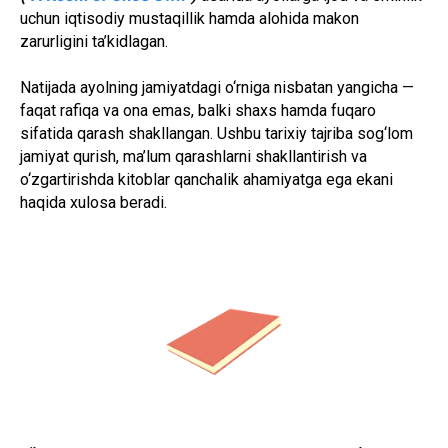
uchun iqtisodiy mustaqillik hamda alohida makon
zarurligini ta’kidlagan.
Natijada ayolning jamiyatdagi o‘rniga nisbatan yangicha —
faqat rafiqa va ona emas, balki shaxs hamda fuqaro
sifatida qarash shakllangan. Ushbu tarixiy tajriba sog‘lom
jamiyat qurish, ma’lum qarashlarni shakllantirish va
o‘zgartirishda kitoblar qanchalik ahamiyatga ega ekani
haqida xulosa beradi.