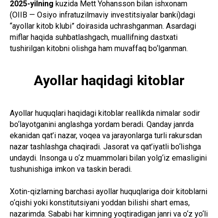
2025-yilning
kuzida Mett Yohansson bilan ishxonam
(OIIB — Osiyo infratuzilmaviy investitsiyalar banki)dagi
“ayollar kitob klubi” doirasida uchrashganman. Asardagi
miflar haqida suhbatlashgach, muallifning dastxati
tushirilgan kitobni olishga ham muvaffaq bo‘lganman.
Ayollar haqidagi kitoblar
Ayollar huquqlari haqidagi kitoblar reallikda nimalar sodir
bo‘layotganini anglashga yordam beradi. Qanday janrda
ekanidan qat’i nazar, voqea va jarayonlarga turli rakursdan
nazar tashlashga chaqiradi. Jasorat va qat’iyatli bo‘lishga
undaydi. Insonga u o‘z muammolari bilan yolg‘iz emasligini
tushunishiga imkon va taskin beradi.
Xotin-qizlarning barchasi ayollar huquqlariga doir kitoblarni
o‘qishi yoki konstitutsiyani yoddan bilishi shart emas,
nazarimda. Sababi har kimning yoqtiradigan janri va o‘z yo‘li