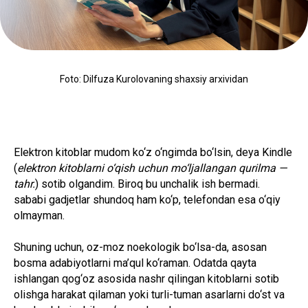
Foto: Dilfuza Kurolovaning shaxsiy arxividan
Elektron kitoblar mudom ko‘z o‘ngimda bo‘lsin, deya Kindle
(
elektron kitoblarni o‘qish uchun mo‘ljallangan qurilma —
tahr.
) sotib olgandim. Biroq bu unchalik ish bermadi.
sababi gadjetlar shundoq ham ko‘p, telefondan esa o‘qiy
olmayman.
Shuning uchun, oz-moz noekologik bo‘lsa-da, asosan
bosma adabiyotlarni ma’qul ko‘raman. Odatda qayta
ishlangan qog‘oz asosida nashr qilingan kitoblarni sotib
olishga harakat qilaman yoki turli-tuman asarlarni do‘st va