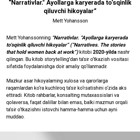
“Narrativlar." Ayollarga karyerada to‘sqinlik
qiluvchi hikoyalar”
Mett Yohansson
Mett Yohanssonning
“Narrativlar. “Ayollarga karyerada
to‘sqinlik qiluvchi hikoyalar” (“Narratives. The stories
that hold women back at work”)
kitobi
2020-yilda
nashr
qilingan. Bu kitob storytelling’dan ta’sir o‘tkazish vositasi
sifatida foydalanishga doir amaliy qo‘llanmadir.
Mazkur asar hikoyalarning xulosa va qarorlarga
raqamlardan ko‘ra kuchliroq ta’sir ko‘rsatishini o‘zida aks
ettiradi. Kitob rahbarlar, konsalting mutaxassislari va
qolaversa, faqat dalillar bilan emas, balki mazmun orqali
ta’sir o‘tkazishni istovchi hamma-hamma uchun ayni
muddao.