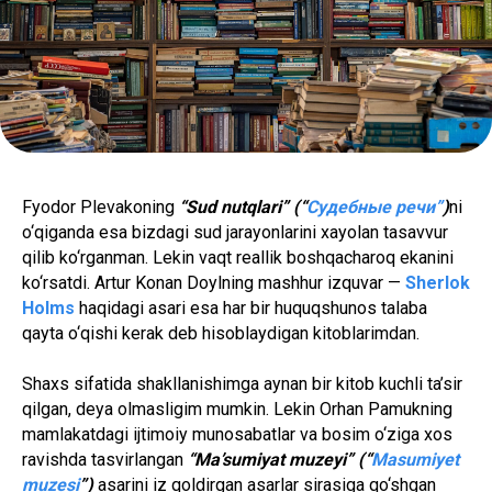
Fyodor Plevakoning
“Sud nutqlari” (“
Судебные речи”
)
ni
o‘qiganda esa bizdagi sud jarayonlarini xayolan tasavvur
qilib ko‘rganman. Lekin vaqt reallik boshqacharoq ekanini
ko‘rsatdi. Artur Konan Doylning mashhur izquvar —
Sherlok
Holms
haqidagi asari esa har bir huquqshunos talaba
qayta o‘qishi kerak deb hisoblaydigan kitoblarimdan.
Shaxs sifatida shakllanishimga aynan bir kitob kuchli ta’sir
qilgan, deya olmasligim mumkin. Lekin Orhan Pamukning
mamlakatdagi ijtimoiy munosabatlar va bosim o‘ziga xos
ravishda tasvirlangan
“Ma’sumiyat muzeyi” (“
Masumiyet
muzesi
”)
asarini iz qoldirgan asarlar sirasiga qo‘shgan