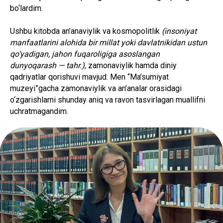
bo‘lardim.
Ushbu kitobda an’anaviylik va kosmopolitlik
(insoniyat
manfaatlarini alohida bir millat yoki davlatnikidan ustun
qo‘yadigan, jahon fuqaroligiga asoslangan
dunyoqarash — tahr.)
, zamonaviylik hamda diniy
qadriyatlar qorishuvi mavjud. Men “Ma’sumiyat
muzeyi”gacha zamonaviylik va an’analar orasidagi
o‘zgarishlarni shunday aniq va ravon tasvirlagan muallifni
uchratmagandim.