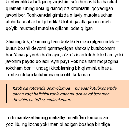
kitobxonlikka bo‘lgan qiziqishini so‘ndirmaslikka harakat
qilaman. Uning bolaligidanoq o‘z kitoblarini qo‘yadigan
javoni bor. Toshkentdaligimizda oilaviy mutolaa uchun
alohida soatlar belgilardik. U kitobga allaqachon mehr
qo‘yib, mustaqil mutolaa qilishni odat qilgan.
Shuningdek, o‘zimning ham bolalikda orzu qilganimdek —
butun boshli devorni qamraydigan shaxsiy kutubxonam
bor. Yana qayerda bo‘lmayin, o‘z-o‘zidan kitob tokcham yoki
javonim paydo bo‘ladi. Ayni payt Pekinda ham mo‘jazgina
tokcham bor — undagi kitoblarning bir qismini, albatta,
Toshkentdagi kutubxonamga olib ketaman.
Kitob olayotganda doim o‘zimga — bu asar kutubxonamda
ancha vaqt bo‘lishini xohlaymanmi, deb savol beraman.
Javobim ha bo‘lsa, sotib olaman.
Turli mamlakatlarning mahalliy mualliflari tomonidan
yozilib, inglizcha yoki men biladigan boshqa bir tilga