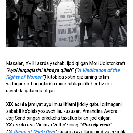
Masalan, XVIII asrda yashab, ijod qilgan Meri Uolstonkraft
“Ayol huquqlarini himoya qilish” (“
A Vindication of the
Rights of Woman
”)
kitobida xotin-qizlarning ta’lim
va fuqarolik huquqlariga munosibligini ilk bor tizimli
ravishda qalamga olgan.
XIX asrda
jamiyat ayol mualliflarni jiddiy qabul qilmagani
sababli ko‘plab yozuvchilar, xususan, Amandina Avrora —
Jorj Sand singari erkakcha taxallus bilan ijod qilgan.
XX asrda
esa Virjiniya Vulf o‘zining
“Shaxsiy xona”
(“
A Room of One’s Own
”)
asarida ayollarga ijod va erkinlik