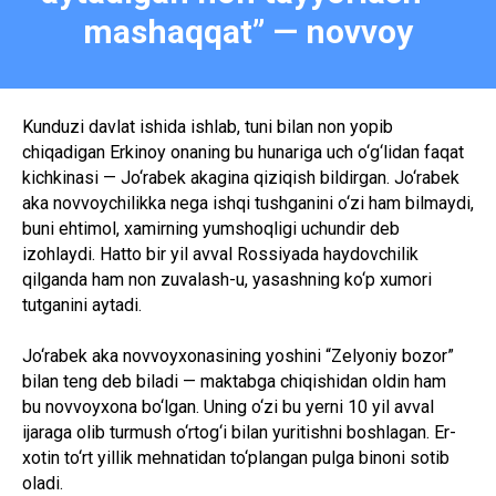
mashaqqat” — novvoy
Kunduzi davlat ishida ishlab, tuni bilan non yopib
chiqadigan Erkinoy onaning bu hunariga uch o‘g‘lidan faqat
kichkinasi — Jo‘rabek akagina qiziqish bildirgan. Jo‘rabek
aka novvoychilikka nega ishqi tushganini o‘zi ham bilmaydi,
buni ehtimol, xamirning yumshoqligi uchundir deb
izohlaydi. Hatto bir yil avval Rossiyada haydovchilik
qilganda ham non zuvalash-u, yasashning ko‘p xumori
tutganini aytadi.
Jo‘rabek aka novvoyxonasining yoshini “Zelyoniy bozor”
bilan teng deb biladi — maktabga chiqishidan oldin ham
bu novvoyxona bo‘lgan. Uning o‘zi bu yerni 10 yil avval
ijaraga olib turmush o‘rtog‘i bilan yuritishni boshlagan. Er-
xotin to‘rt yillik mehnatidan to‘plangan pulga binoni sotib
oladi.