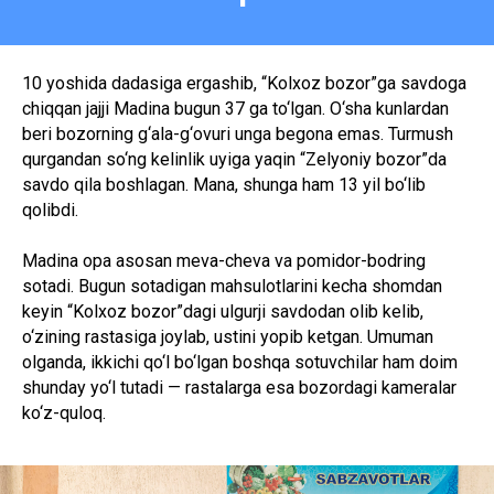
10 yoshida dadasiga ergashib, “Kolxoz bozor”ga savdoga
chiqqan jajji Madina bugun 37 ga to‘lgan. O‘sha kunlardan
beri bozorning g‘ala-g‘ovuri unga begona emas. Turmush
qurgandan so‘ng kelinlik uyiga yaqin “Zelyoniy bozor”da
savdo qila boshlagan. Mana, shunga ham 13 yil bo‘lib
qolibdi.
Madina opa asosan meva-cheva va pomidor-bodring
sotadi. Bugun sotadigan mahsulotlarini kecha shomdan
keyin “Kolxoz bozor”dagi ulgurji savdodan olib kelib,
o‘zining rastasiga joylab, ustini yopib ketgan. Umuman
olganda, ikkichi qo‘l bo‘lgan boshqa sotuvchilar ham doim
shunday yo‘l tutadi — rastalarga esa bozordagi kameralar
ko‘z-quloq.