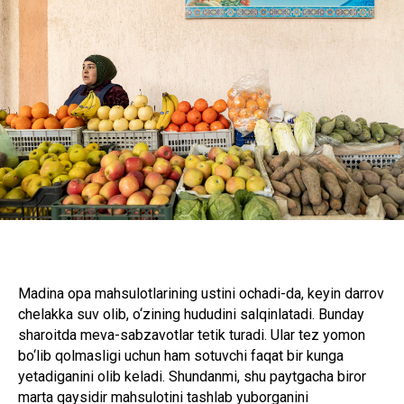
Madina opa mahsulotlarining ustini ochadi-da, keyin darrov
chelakka suv olib, o‘zining hududini salqinlatadi. Bunday
sharoitda meva-sabzavotlar tetik turadi. Ular tez yomon
bo‘lib qolmasligi uchun ham sotuvchi faqat bir kunga
yetadiganini olib keladi. Shundanmi, shu paytgacha biror
marta qaysidir mahsulotini tashlab yuborganini