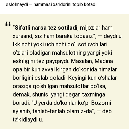
eslolmaydi — hammasi xaridorini topib ketadi.
“
“
Sifatli narsa tez sotiladi
, mijozlar ham
xursand, siz ham baraka topasiz”, — deydi u.
Ikkinchi yoki uchinchi qo‘l sotuvchilari
o‘zlari oladigan mahsulotning yangi yoki
eskiligini tez payqaydi. Masalan, Madina
opa bir kun avval kirgan do‘konida nimalar
borligini eslab qoladi. Keyingi kun o‘shalar
orasiga qo‘shilgan mahsulotlar bo‘lsa,
demak, shunisi yangi degan taxminga
boradi. “U yerda do‘konlar ko‘p. Bozorni
aylanib, tanlab-tanlab olamiz-da”, — deb
ta’kidlaydi u.