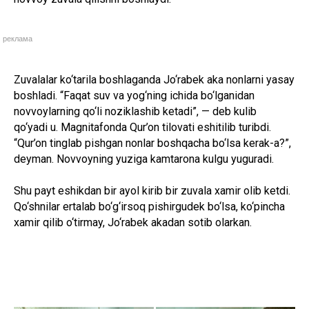
реклама
Zuvalalar ko‘tarila boshlaganda Jo‘rabek aka nonlarni yasay
boshladi. “Faqat suv va yog‘ning ichida bo‘lganidan
novvoylarning qo‘li noziklashib ketadi”, — deb kulib
qo‘yadi u. Magnitafonda Qur’on tilovati eshitilib turibdi.
“Qur’on tinglab pishgan nonlar boshqacha bo‘lsa kerak-a?”,
deyman. Novvoyning yuziga kamtarona kulgu yuguradi.
Shu payt eshikdan bir ayol kirib bir zuvala xamir olib ketdi.
Qo‘shnilar ertalab bo‘g‘irsoq pishirgudek bo‘lsa, ko‘pincha
xamir qilib o‘tirmay, Jo‘rabek akadan sotib olarkan.