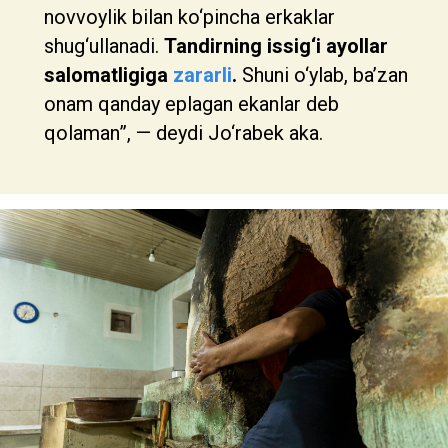
novvoylik bilan ko‘pincha erkaklar
shug‘ullanadi.
Tandirning issig‘i ayollar
salomatligiga
zararli
.
Shuni o‘ylab, ba’zan
onam qanday eplagan ekanlar deb
qolaman”, — deydi Jo‘rabek aka.