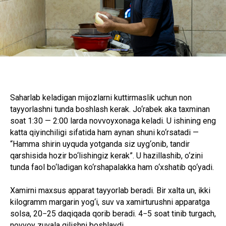
Saharlab keladigan mijozlarni kuttirmaslik uchun non
tayyorlashni tunda boshlash kerak. Jo‘rabek aka taxminan
soat 1:30 — 2:00 larda novvoyxonaga keladi. U ishining eng
katta qiyinchiligi sifatida ham aynan shuni ko‘rsatadi —
“Hamma shirin uyquda yotganda siz uyg‘onib, tandir
qarshisida hozir bo‘lishingiz kerak”. U hazillashib, o‘zini
tunda faol bo‘ladigan ko‘rshapalakka ham o‘xshatib qo‘yadi.
Xamirni maxsus apparat tayyorlab beradi. Bir xalta un, ikki
kilogramm margarin yog‘i, suv va xamirturushni apparatga
solsa, 20−25 daqiqada qorib beradi. 4−5 soat tinib turgach,
novvoy zuvala qilishni boshlaydi.