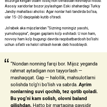
Bozorga kelgan odam issiq non olmasdan ketmaydi hisob.
Asosiy xaridorlar bozor joylashgan Eski shahardagi Turkiy
Jandiy mahallasi aholisi. Agar nonlar hali tandirda bo‘lsa,
ular 15−20 daqiqalab kutib o‘tiradi.
Jo‘rabek aka mijozlaridan “Sizning noningiz yaxshi,
yumshoqqina”, degan gaplarni ko‘p eshitadi. U non ham,
novvoy ham ko‘p bugungi davrda raqobatbardosh bo‘lishi
uchun sifatli va halol ishlash kerak deb hisoblaydi.
“
“Nondan nonning farqi bor. Mijoz yeganda
rahmat aytadigan non tayyorlash —
mashaqqat. Gap — halollik, mahsulotlarni
solishda to‘g‘ri bo‘lish va sabrda.
Ayrim
nonlarning suvi qochib, tez qotib qoladi.
Bu yog‘ni kam solish, olovni baland
qilishdan.
Hatto bir martagina qaysidir