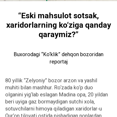
“Eski mahsulot sotsak,
xaridorlarning ko‘ziga qanday
qaraymiz?”
Buxorodagi “Ko‘klik” dehqon bozoridan
reportaj
80 yillik “Zelyoniy” bozor arzon va yashil
muhiti bilan mashhur. Ro‘zada ko‘p duo
olganini yig‘lab eslagan Madina opa, 20 yildan
beri uyiga gaz bormaydigan sutchi xola,
sotuvchilarni himoya qiladigan xaridorlar-u
Qur’on tilovati ostida pishadigan nonlardan