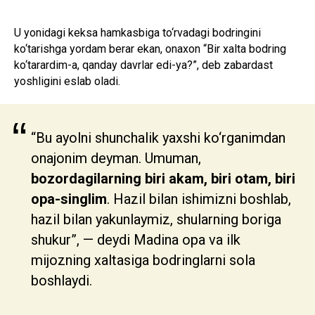
U yonidagi keksa hamkasbiga to‘rvadagi bodringini
ko‘tarishga yordam berar ekan, onaxon “Bir xalta bodring
ko‘tarardim-a, qanday davrlar edi-ya?”, deb zabardast
yoshligini eslab oladi.
“
“Bu ayolni shunchalik yaxshi ko‘rganimdan
onajonim deyman. Umuman,
bozordagilarning biri akam, biri otam, biri
opa-singlim
. Hazil bilan ishimizni boshlab,
hazil bilan yakunlaymiz, shularning boriga
shukur”, — deydi Madina opa va ilk
mijozning xaltasiga bodringlarni sola
boshlaydi.