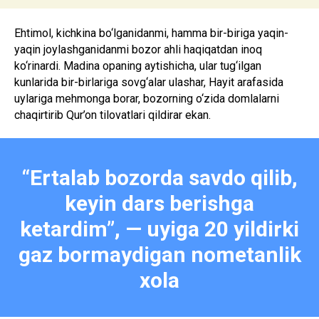
Ehtimol, kichkina bo‘lganidanmi, hamma bir-biriga yaqin-
yaqin joylashganidanmi bozor ahli haqiqatdan inoq
ko‘rinardi. Madina opaning aytishicha, ular tug‘ilgan
kunlarida bir-birlariga sovg‘alar ulashar, Hayit arafasida
uylariga mehmonga borar, bozorning o‘zida domlalarni
chaqirtirib Qur’on tilovatlari qildirar ekan.
“Ertalab bozorda savdo qilib,
keyin dars berishga
ketardim”, — uyiga 20 yildirki
gaz bormaydigan nometanlik
xola