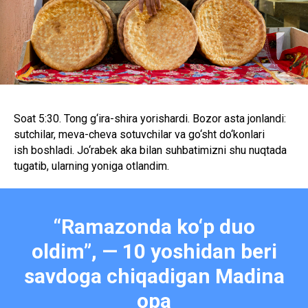
Soat 5:30. Tong g‘ira-shira yorishardi. Bozor asta jonlandi:
sutchilar, meva-cheva sotuvchilar va go‘sht do‘konlari
ish boshladi. Jo‘rabek aka bilan suhbatimizni shu nuqtada
tugatib, ularning yoniga otlandim.
“Ramazonda ko‘p duo
oldim”, — 10 yoshidan beri
savdoga chiqadigan Madina
opa