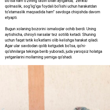
bo‘lsa ham o‘zining ta’biri bilan aytganda, “zerikib
qolmaslik, sog‘lig‘iga foydali bo‘lishi uchun harakatdan
to‘xtamaslik maqsadida ham” savdoga chiqishda davom
etyapti.
Bugun xolaning bozorini ismaloqlar ochib berdi. Uning
aytishicha, chiroyli narsalar tez sotilib ketadi. Shuning
uchun faqat tetik ko‘katlarni olib kelishga harakat qiladi.
Agar ular savdodan qolib ketgudek bo‘lsa, qo‘ni-
qo‘shnilarga tekinga berib yuboradi, juda yaroqsiz holatga
yetganlarini mollarning yemiga qo‘shadi.