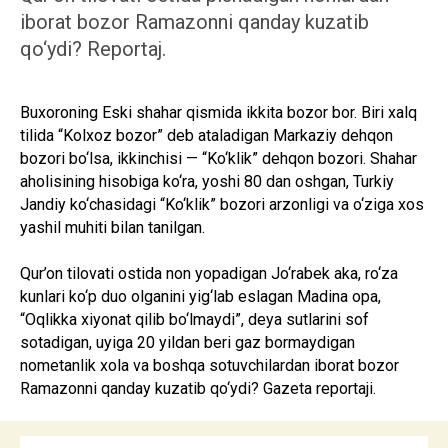
iborat bozor Ramazonni qanday kuzatib
qo‘ydi? Reportaj.
Buxoroning Eski shahar qismida ikkita bozor bor. Biri xalq
tilida “Kolxoz bozor” deb ataladigan Markaziy dehqon
bozori bo‘lsa, ikkinchisi — “Ko‘klik” dehqon bozori. Shahar
aholisining hisobiga ko‘ra, yoshi 80 dan oshgan, Turkiy
Jandiy ko‘chasidagi “Ko‘klik” bozori arzonligi va o‘ziga xos
yashil muhiti bilan tanilgan.
Qur’on tilovati ostida non yopadigan Jo‘rabek aka, ro‘za
kunlari ko‘p duo olganini yig‘lab eslagan Madina opa,
“Oqlikka xiyonat qilib bo‘lmaydi”, deya sutlarini sof
sotadigan, uyiga 20 yildan beri gaz bormaydigan
nometanlik xola va boshqa sotuvchilardan iborat bozor
Ramazonni qanday kuzatib qo‘ydi? Gazeta reportaji.