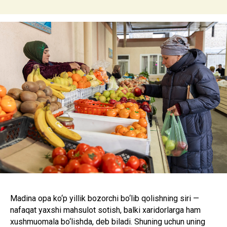
Madina opa ko‘p yillik bozorchi bo‘lib qolishning siri —
nafaqat yaxshi mahsulot sotish, balki xaridorlarga ham
xushmuomala bo‘lishda, deb biladi. Shuning uchun uning