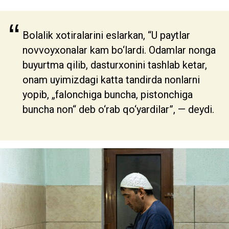
“
Bolalik xotiralarini eslarkan, “U paytlar
novvoyxonalar kam bo‘lardi. Odamlar nonga
buyurtma qilib, dasturxonini tashlab ketar,
onam uyimizdagi katta tandirda nonlarni
yopib, „falonchiga buncha, pistonchiga
buncha non“ deb o‘rab qo‘yardilar”, — deydi.