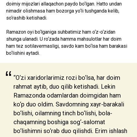
doimiy mijozlari allaqachon paydo bo‘lgan. Hatto undan
nimadir olishmasa ham bozorga yo‘li tushganda kelib,
so‘rashib ketishadi.
Ramazon oyi bo‘lganiga suhbatimiz ham o‘z-o‘zidan
shunga ulanadi. U ro‘zada hamma mahsulotlar har doim
ham tez sotilavermasligi, savdo kam bo‘lsa ham barakasi
bo‘lishini aytadi.
“
“O‘zi xaridorlarimiz rozi bo‘lsa, har doim
rahmat aytib, duo qilib ketishadi. Lekin
Ramazonda odamlardan doimgidan ham
ko‘p duo oldim. Savdomning xayr-barakali
bo‘lishi, oilamning tinch bo‘lishi, bola-
chaqamning boshiga sog‘-salomat
bo‘lishimni so‘rab duo qilishdi. Erim ishlash