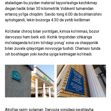
ataladigan bu joydan material tayyorlashga kechikmay
degan hadik bilan 30 kilometrlik Vobkent tumanidan
ertaroq yo‘lga chiqdim. Savdo tong 6:00 da boshlanishini
aytishgandi, lekin bozorga 4:30 da yetib kelibman.
Ko‘chalar chiroq bilan yoritilgan, kimsa ko‘rinmas, bozor
darvozasi ham berk edi. Kichik tirqishdan ichkariga
mo‘ralaganda ko‘zim to‘rdagi yorug‘ xona va chaqqonlik
bilan zuvala qilayotgan novvoyga tushdi. Chamasi tunda
ish boshlagan yoki kecha uyiga ketmagan ko‘rinadi.
Atrofga razm solaman. Darvoza yonidagi peshlavha