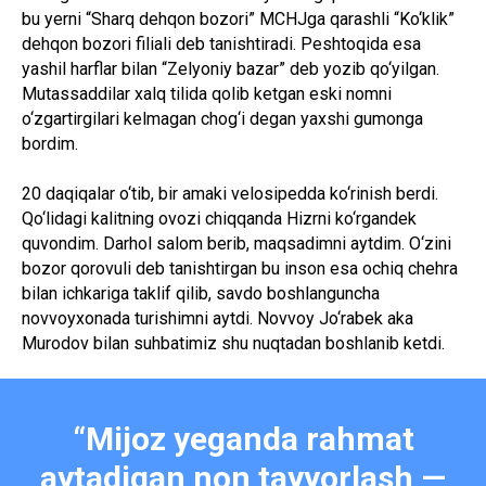
bu yerni “Sharq dehqon bozori” MCHJga qarashli “Ko‘klik”
dehqon bozori filiali deb tanishtiradi. Peshtoqida esa
yashil harflar bilan “Zelyoniy bazar” deb yozib qo‘yilgan.
Mutassaddilar xalq tilida qolib ketgan eski nomni
o‘zgartirgilari kelmagan chog‘i degan yaxshi gumonga
bordim.
20 daqiqalar o‘tib, bir amaki velosipedda ko‘rinish berdi.
Qo‘lidagi kalitning ovozi chiqqanda Hizrni ko‘rgandek
quvondim. Darhol salom berib, maqsadimni aytdim. O‘zini
bozor qorovuli deb tanishtirgan bu inson esa ochiq chehra
bilan ichkariga taklif qilib, savdo boshlanguncha
novvoyxonada turishimni aytdi. Novvoy Jo‘rabek aka
Murodov bilan suhbatimiz shu nuqtadan boshlanib ketdi.
“Mijoz yeganda rahmat
aytadigan non tayyorlash —