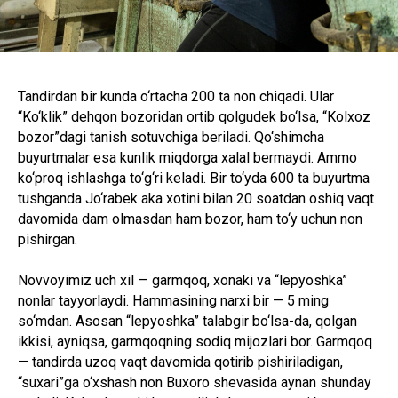
Tandirdan bir kunda o‘rtacha 200 ta non chiqadi. Ular
“Ko‘klik” dehqon bozoridan ortib qolgudek bo‘lsa, “Kolxoz
bozor”dagi tanish sotuvchiga beriladi. Qo‘shimcha
buyurtmalar esa kunlik miqdorga xalal bermaydi. Ammo
ko‘proq ishlashga to‘g‘ri keladi. Bir to‘yda 600 ta buyurtma
tushganda Jo‘rabek aka xotini bilan 20 soatdan oshiq vaqt
davomida dam olmasdan ham bozor, ham to‘y uchun non
pishirgan.
Novvoyimiz uch xil — garmqoq, xonaki va “lepyoshka”
nonlar tayyorlaydi. Hammasining narxi bir — 5 ming
so‘mdan. Asosan “lepyoshka” talabgir bo‘lsa-da, qolgan
ikkisi, ayniqsa, garmqoqning sodiq mijozlari bor. Garmqoq
— tandirda uzoq vaqt davomida qotirib pishiriladigan,
“suxari”ga o‘xshash non Buxoro shevasida aynan shunday