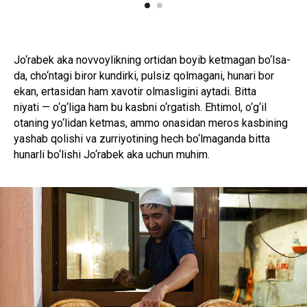
Jo‘rabek aka novvoylikning ortidan boyib ketmagan bo‘lsa-
da, cho‘ntagi biror kundirki, pulsiz qolmagani, hunari bor
ekan, ertasidan ham xavotir olmasligini aytadi. Bitta
niyati — o‘g‘liga ham bu kasbni o‘rgatish. Ehtimol, o‘g‘il
otaning yo‘lidan ketmas, ammo onasidan meros kasbining
yashab qolishi va zurriyotining hech bo‘lmaganda bitta
hunarli bo‘lishi Jo‘rabek aka uchun muhim.