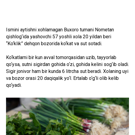
Ismini aytishni xohlamagan Buxoro tumani Nometan
qishlog‘ida yashovchi 57 yoshli xola 20 yildan beri
“Ko‘klik” dehqon bozorida ko‘kat va sut sotadi.
Ko‘katlarni bir kun avval tomorqasidan uzib, tayyorlab
qo‘ysa, sutni sigirdan gohida o‘zi, gohida kelini sog‘ib oladi.
Sigir jonivor ham bir kunda 6 litrcha sut beradi. Xolaning uyi
va bozor orasi 20 daqiqalik yo‘l. Ertalab o‘g‘li olib kelib
qo‘yadi.