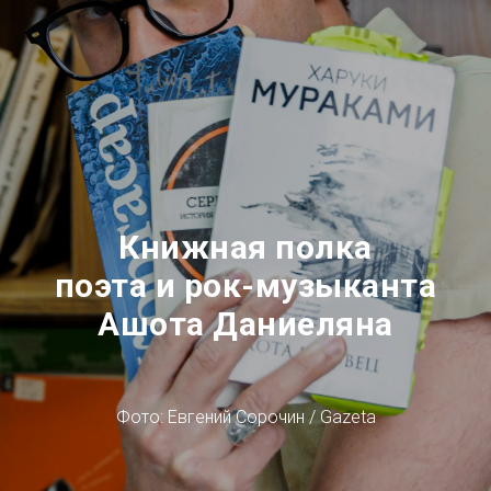
Книжная полка
поэта и рок-музыканта
Ашота Даниеляна
Фото: Евгений Cорочин / Gazeta