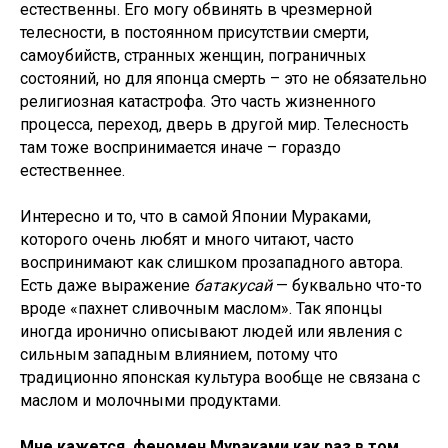
естественны. Его могу обвинять в чрезмерной
телесности, в постоянном присутствии смерти,
самоубийств, странных женщин, пограничных
состояний, но для японца смерть – это не обязательно
религиозная катастрофа. Это часть жизненного
процесса, переход, дверь в другой мир. Телесность
там тоже воспринимается иначе – гораздо
естественнее.
Интересно и то, что в самой Японии Мураками,
которого очень любят и много читают, часто
воспринимают как слишком прозападного автора.
Есть даже выражение
батакусай
— буквально что-то
вроде «пахнет сливочным маслом». Так японцы
иногда иронично описывают людей или явления с
сильным западным влиянием, потому что
традиционно японская культура вообще не связана с
маслом и молочными продуктами.
Мне кажется, феномен Мураками как раз в том,