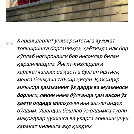
“
Қарши давлат университетига ҳужжат
топширишга борганимда, ҳаётимда илк бор
кўплаб ногиронлиги бор инсонлар билан
қаршилашдим. Йигит-қизлардаги
ҳаракатчанлик ва ҳаётга бўлган иштиёқ
менга бошқача таъсир қилди. Қайсидир
маънода
ҳамманинг ўз дарди ва муаммоси
бор
лиги,
лекин
нима бўлганда ҳам
инсон ўз
ҳаёти олдида масъул
лигини англагандек
бўлдим. Ўшандан бошлаб ўз олдимга турли
мақсадлар қўйишга ва уларга эришиш учун
ҳаракат қилишга аҳд қилдим.