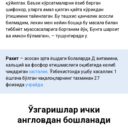
қўйилган. Баъзи кўрсатмаларни ёзиб берган
шифокор, уларга амал қилгач қайта кўрикдан
ўтишимни тайинлаган. Бу ташхис қанчалик асосли
билмадим, лекин мен кейин бошқа бу масала билан
тиббиёт муассасаларига борганим йўқ. Бунга шароит
ва имкон бўлмаган», — тушунтиради у.
Рахит
— асосан эрта ёшдаги болаларда Д витамини,
кальций ва фосфор етишмаслиги оқибатида келиб
чиқадиган
хасталик
. Ўзбекистонда ушбу касаллик 1
ёшгача бўлган чақалоқларнинг тахминан 27
фоизида
учрайди
.
Ўзгаришлар ички
англовдан бошланади