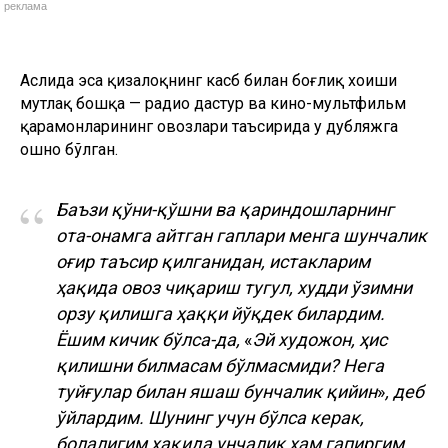
реклама
Аслида эса қизалоқнинг касб билан боғлиқ хоҳиши
мутлақ бошқа — радио дастур ва кино-мультфильм
қаҳрамонларининг овозлари таъсирида у дубляжга
ошно бўлган.
“
Баъзи қўни-қўшни ва қариндошларнинг
ота-онамга айтган гаплари менга шунчалик
оғир таъсир қилганидан, истакларим
ҳақида овоз чиқариш тугул, худди ўзимни
орзу қилишга ҳаққи йўқдек билардим.
Ёшим кичик бўлса-да,
«
Эй художон, ҳис
қилишни билмасам бўлмасмиди? Нега
туйғулар билан яшаш бунчалик қийин
»
, деб
ўйлардим. Шунинг учун бўлса керак,
болалигим ҳақида унчалик ҳам гапиргим