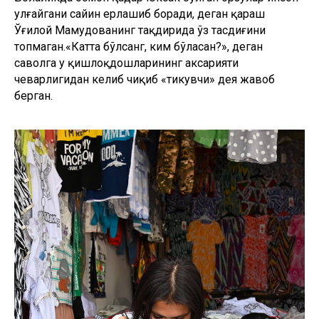
улғайгани сайин ерлашиб боради, деган қараш
Ўғилой Маҳмудованинг тақдирида ўз тасдиғини
топмаган.«Катта бўлсанг, ким бўласан?», деган
саволга у қишлоқдошларининг аксарияти
чеварлигидан келиб чиқиб «тикувчи» дея жавоб
берган.