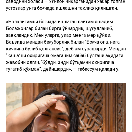
саводини холаси — Ўғилой чиқарганидан хабар топган
устозлар унга боғчада ишлашни таклиф қилишган.
«Болалигимни боғчада ишлаган пайтим яшадим.
Болажонлар билан бирга ўйнардик, шуғулланиб,
завқландик. Мен уларга, улар менга меҳр қўйди.
Баъзида мендан беғуборлик билан “Боғча опа, нега
кичкина бўлиб қолгансиз”, деб ҳам сўрашарди. Мендан
“каша”ни охиригача емаганим cабаб бўлгани ҳақидаги
жавобни олгач, “бўлди, энди бўтқамни охиригача
тугатиб қўяман”, дейишарди», — табассум қилади у.