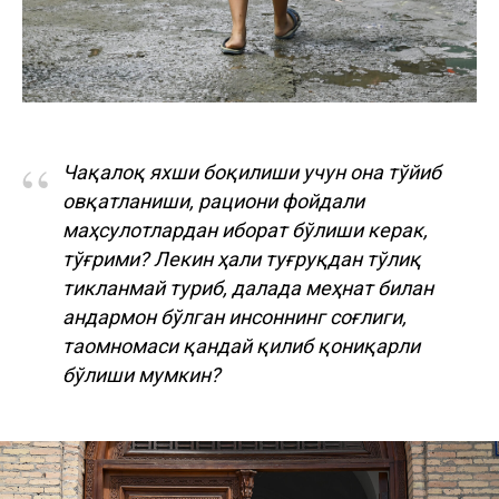
“
Чақалоқ яхши боқилиши учун она тўйиб
овқатланиши, рациони фойдали
маҳсулотлардан иборат бўлиши керак,
тўғрими? Лекин ҳали туғруқдан тўлиқ
тикланмай туриб, далада меҳнат билан
андармон бўлган инсоннинг соғлиги,
таомномаси қандай қилиб қониқарли
бўлиши мумкин?