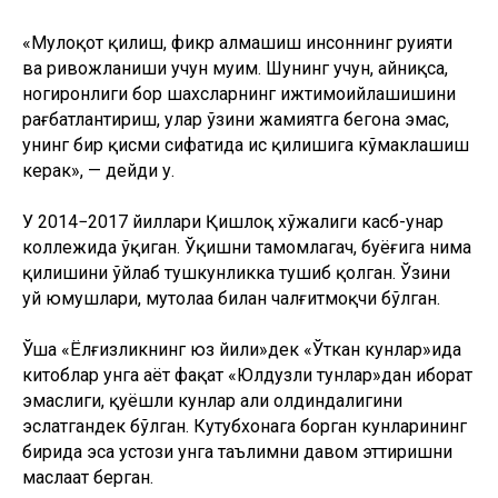
«Мулоқот қилиш, фикр алмашиш инсоннинг руҳияти
ва ривожланиши учун муҳим. Шунинг учун, айниқса,
ногиронлиги бор шахсларнинг ижтимоийлашишини
рағбатлантириш, улар ўзини жамиятга бегона эмас,
унинг бир қисми сифатида ҳис қилишига кўмаклашиш
керак», — дейди у.
У 2014−2017 йиллари Қишлоқ хўжалиги касб-ҳунар
коллежида ўқиган. Ўқишни тамомлагач, буёғига нима
қилишини ўйлаб тушкунликка тушиб қолган. Ўзини
уй юмушлари, мутолаа билан чалғитмоқчи бўлган.
Ўша «Ёлғизликнинг юз йили»дек «Ўткан кунлар»ида
китоблар унга ҳаёт фақат «Юлдузли тунлар»дан иборат
эмаслиги, қуёшли кунлар ҳали олдиндалигини
эслатгандек бўлган. Кутубхонага борган кунларининг
бирида эса устози унга таълимни давом эттиришни
маслаҳат берган.