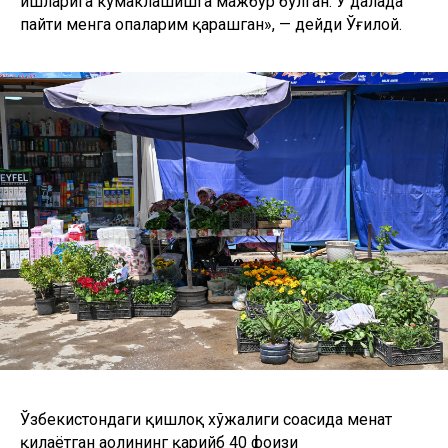
ишларига кўмаклашишга мажбур бўлган. У далада
пайти менга опаларим қарашган», — дейди Ўғилой.
Ўзбекистондаги қишлоқ хўжалиги соҳасида меҳнат
қилаётган аҳолининг қарийб 40 фоизи