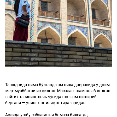
Ташқарида нима бўлганда ҳам оила даврасида у доим
меҳр-муҳаббатни ҳис қилган. Масалан, шамоллаб қолган
пайти отасининг печь чўғида шолғом пишириб
бергани — унинг энг илиқ хотираларидан.
Аслида ушбу сабзавотни бемаза билса-да,