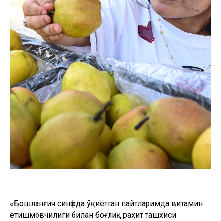
«Бошланғич синфда ўқиётган пайтларимда витамин
етишмовчилиги билан боғлиқ рахит ташхиси