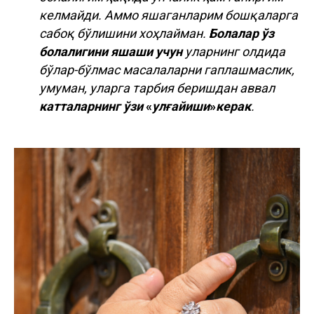
келмайди. Аммо яшаганларим бошқаларга
сабоқ бўлишини хоҳлайман.
Болалар ўз
болалигини яшаши учун
уларнинг олдида
бўлар-бўлмас масалаларни гаплашмаслик,
умуман, уларга тарбия беришдан аввал
катталарнинг ўзи
«
улғайиши
»
керак
.