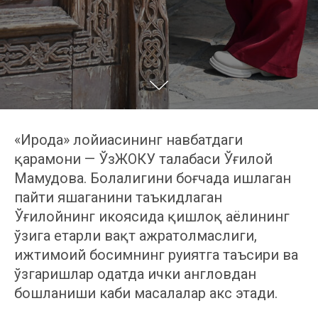
«Ирода» лойиҳасининг навбатдаги
қаҳрамони — ЎзЖОКУ талабаси Ўғилой
Маҳмудова. Болалигини боғчада ишлаган
пайти яшаганини таъкидлаган
Ўғилойнинг ҳикоясида қишлоқ аёлининг
ўзига етарли вақт ажратолмаслиги,
ижтимоий босимнинг руҳиятга таъсири ва
ўзгаришлар одатда ички англовдан
бошланиши каби масалалар акс этади.