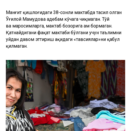
Манғит қишлоғидаги 38-сонли мактабда таҳсил олган
Ўғилой Маҳмудова ҳадебам кўчага чиқмаган. Тўй
ва маросимларга, мактаб бозорига ҳам бормаган.
Қатнайдигани фақат мактаби бўлгани учун таълимни
уйдан давом эттириш ҳақидаги «тавсиялар»ни қабул
қилмаган.