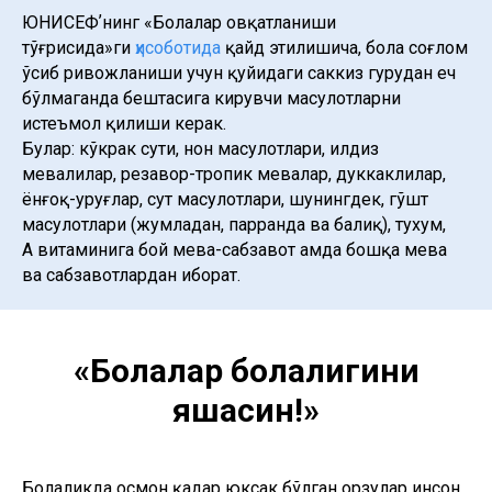
ЮНИСЕФʼнинг «Болалар овқатланиши
тўғрисида»ги
ҳисоботида
қайд этилишича, бола соғлом
ўсиб ривожланиши учун қуйидаги саккиз гуруҳдан ҳеч
бўлмаганда бештасига кирувчи маҳсулотларни
истеъмол қилиши керак.
Булар: кўкрак сути, нон маҳсулотлари, илдиз
мевалилар, резавор-тропик мевалар, дуккаклилар,
ёнғоқ-уруғлар, cут маҳсулотлари, шунингдек, гўшт
маҳсулотлари (жумладан, парранда ва балиқ), тухум,
А витаминига бой мева-сабзавот ҳамда бошқа мева
ва сабзавотлардан иборат.
«Болалар болалигини
яшасин!»
Болаликда осмон қадар юксак бўлган орзулар инсон