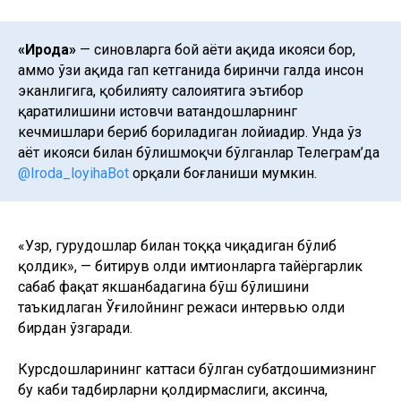
«Ирода»
— синовларга бой ҳаёти ҳақида ҳикояси бор,
аммо ўзи ҳақида гап кетганида биринчи галда инсон
эканлигига, қобилияту салоҳиятига эътибор
қаратилишини истовчи ватандошларнинг
кечмишлари бериб бориладиган лойиҳадир. Унда ўз
ҳаёт ҳикояси билан бўлишмоқчи бўлганлар Телеграм’да
@Iroda_loyihaBot
орқали боғланиши мумкин.
«Узр, гуруҳдошлар билан тоққа чиқадиган бўлиб
қолдик», — битирув олди имтиҳонларга тайёргарлик
сабаб фақат якшанбадагина бўш бўлишини
таъкидлаган Ўғилойнинг режаси интервью олди
бирдан ўзгаради.
Курсдошларининг каттаси бўлган суҳбатдошимизнинг
бу каби тадбирларни қолдирмаслиги, аксинча,