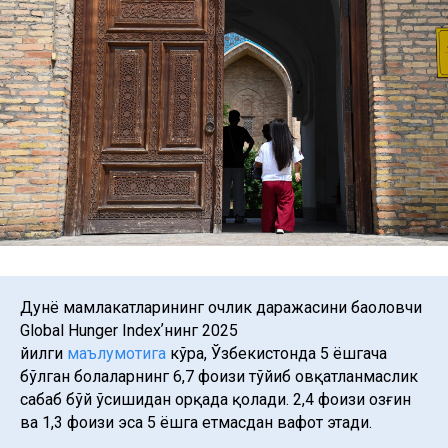
Дунё мамлакатларининг очлик даражасини баҳоловчи
Global Hunger Indexʼнинг 2025
йилги
маълумотига
кўра, Ўзбекистонда 5 ёшгача
бўлган болаларнинг 6,7 фоизи тўйиб овқатланмаслик
сабаб бўй ўсишидан орқада қолади. 2,4 фоизи озғин
ва 1,3 фоизи эса 5 ёшга етмасдан вафот этади.