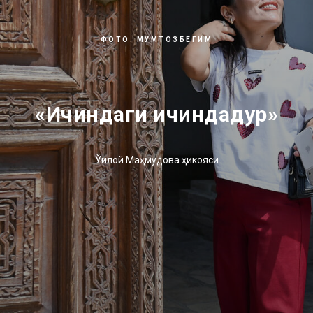
ФОТО: МУМТОЗБЕГИМ
«Ичиндаги ичиндадур»
Ўғилой Маҳмудова ҳикояси