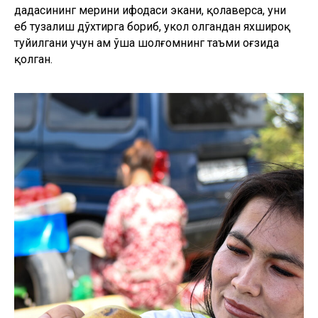
дадасининг меҳрини ифодаси экани, қолаверса, уни
еб тузалиш дўхтирга бориб, укол олгандан яхшироқ
туйилгани учун ҳам ўша шолғомнинг таъми оғзида
қолган.