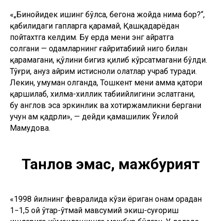
«„Бинойидек ишинг бўлса, бегона жойда нима бор?“,
қабилидаги гапларга қарамай, Қашқадарёдан
пойтахтга келдим. Бу ерда мени энг ҳайратга
солгани — одамларнинг ғайритабиий нигоҳ билан
қарамагани, қўлини бигиз қилиб кўрсатмагани бўлди.
Тўғри, ҳануз айрим истисноли ҳолатлар учраб туради.
Лекин, умуман олганда, Тошкент мени ҳамма қатори
қаршилаб, хилма-хиллик табиийлигини эслатгани,
бу англов эса эркинлик ва хотиржамликни бергани
учун ҳам қадрли», — дейди қамашилик Ўғилой
Маҳмудова.
Танлов эмас, мажбурият
«1998 йилнинг февралида кўзи ёриган онам орадан
1−1,5 ой ўтар-ўтмай мавсумий экиш-суғориш