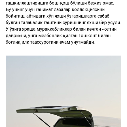
ташкиллаштиришга бош-қош бўлиши бежиз эмас.
Бу унинг учун ғанимат лаҳзалар коллекциясини
бойитиш, ҳаётидаги хўп яхши ўзгаришларга сабаб
бўлган талабалик гаштини суришнинг яхши бир усули.
У ўзига яраша мураккабликлар билан кечган «олтин
даври»ни, унга мезбонлик қилган Тошкент билан
боғлиқ илк таассуротини ҳечам унутмайди.