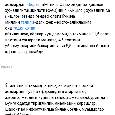
аёллардан
иборат
. БМТнинг Озиқ-овқат ва қишлоқ
хўжалиги ташкилоти (ФАО)нинг «Қишлоқ хўжалиги ва
қишлоқ ҳаётида гендер ҳолати бўйича
миллий
таҳлили
»даги фермер хўжаликларига
оид
тадқиқотда
айтилишича, аёллар кун давомида тахминан 11,5 соат
вақтини самарали меҳнатга, 4,5 соатини
уй юмушларини бажаришга ва 5,5 соатини эса болага
қарашга сарфлайди.
реклама
Ўғилойнинг таъкидлашича, аксари ёш болали
аёлларнинг ўзи ва фарзандига етарли вақт
ажратолмаслиги кўпинча танлов эмас мажбуриятдан.
Бунга одатда тирикчилик, анъанавий қарашлар,
шароит ва инфратузилма билан боғлиқ муаммолар