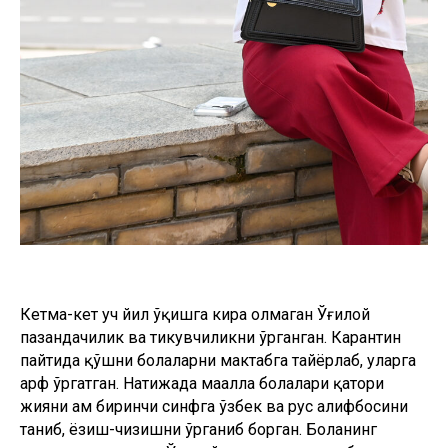
Кетма-кет уч йил ўқишга кира олмаган Ўғилой
пазандачилик ва тикувчиликни ўрганган. Карантин
пайтида қўшни болаларни мактабга тайёрлаб, уларга
ҳарф ўргатган. Натижада маҳалла болалари қатори
жияни ҳам биринчи синфга ўзбек ва рус алифбосини
таниб, ёзиш-чизишни ўрганиб борган. Боланинг