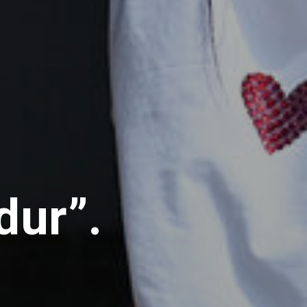
dur”.