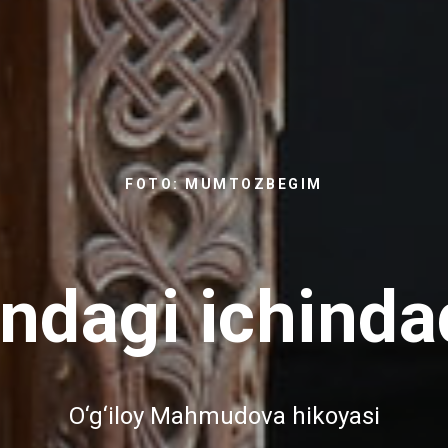
FOTO: MUMTOZBEGIM
indagi ichinda
O‘g‘iloy Mahmudova hikoyasi