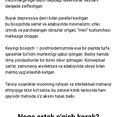
mezonlarga ega hayot haqidagi tasavvurlar sezilarli
darajada zaiflashgan.
Buyuk depressiya davri bilan parallel kechgan
bu bosqichda san’at va adabiyotda minimalizm, ichki
iztirob va parchalangan obrazlar ortgan, “men” tushunchasi
markazga chiqqan.
Keyingi bosqich — postmodernizmda esa bir paytda turfa
qarashlar bo‘lishi mumkinligi qabul qilingan. Badiiy hamda
ilmiy yondashuvlar bir-birini inkor qilmagan. Konseptual
san’at, zamonaviy arxitektura va adabiyotda obraz bilan
mantiq uyg‘unlashib ketgan.
Tarixiy voqeliklar insonning ruhiyati va intellektual-ma’naviy
ehtiyojiga ta’sir ko‘rsatsa, bu zarurat kitob tanlovida ham
qaysidir ma’noda o‘z aksini topar, balki.
Nega ertak o‘qish kerak?