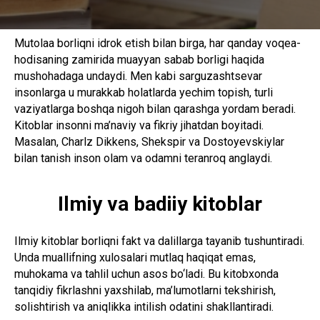
Mutolaa borliqni idrok etish bilan birga, har qanday voqea-
hodisaning zamirida muayyan sabab borligi haqida
mushohadaga undaydi. Men kabi sarguzashtsevar
insonlarga u murakkab holatlarda yechim topish, turli
vaziyatlarga boshqa nigoh bilan qarashga yordam beradi.
Kitoblar insonni ma’naviy va fikriy jihatdan boyitadi.
Masalan, Charlz Dikkens, Shekspir va Dostoyevskiylar
bilan tanish inson olam va odamni teranroq anglaydi.
Ilmiy va badiiy kitoblar
Ilmiy kitoblar borliqni fakt va dalillarga tayanib tushuntiradi.
Unda muallifning xulosalari mutlaq haqiqat emas,
muhokama va tahlil uchun asos bo‘ladi. Bu kitobxonda
tanqidiy fikrlashni yaxshilab, ma’lumotlarni tekshirish,
solishtirish va aniqlikka intilish odatini shakllantiradi.