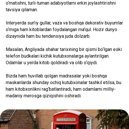
o‘rnatishni, turli-tuman adabiyotlarni erkin joylashtirishni
tavsiya qilaman.
Interyerda sun’iy gullar, vaza va boshqa dekorativ buyumlar
o‘rniga ham kitoblardan foydalangan ma’qul. Hozir dunyo
dizaynida ham bu tendensiya juda dolzarb.
Masalan, Angliyada shahar tarixining bir qismi bo‘lgan eski
telefon budkalari kichik kutubxonalarga aylantirilgan.
Odamlar u yerda kitob qoldiradi va olib o‘qiydi.
Bizda ham huvillab qolgan madrasalar yoki boshqa
maskanlarda shunday ochiq kutubxonalar tashkil etilsa, bu
ham kitobxonlikni rag‘batlantiradi, ham odamlarni milliy-
madaniy merosga qiziqishini oshiradi.