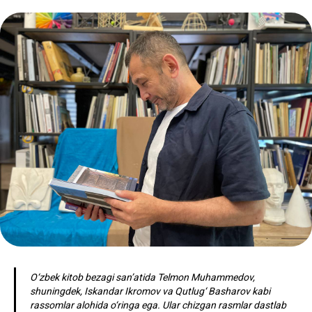
O‘zbek kitob bezagi san’atida Telmon Muhammedov,
shuningdek, Iskandar Ikromov va Qutlug‘ Basharov kabi
rassomlar alohida o‘ringa ega. Ular chizgan rasmlar dastlab