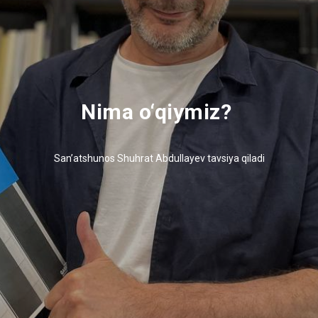
Nima o‘qiymiz?
San’atshunos Shuhrat Abdullayev tavsiya qiladi