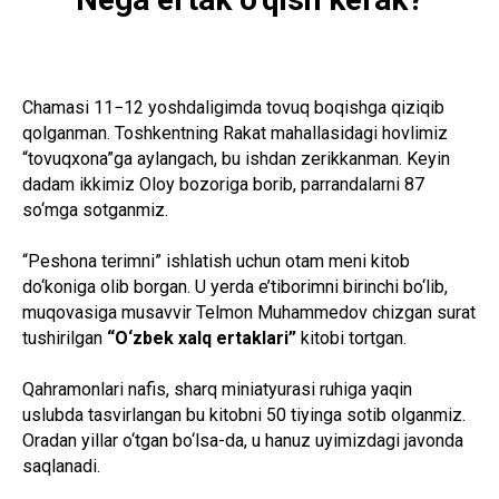
Chamasi 11−12 yoshdaligimda tovuq boqishga qiziqib
qolganman. Toshkentning Rakat mahallasidagi hovlimiz
“tovuqxona”ga aylangach, bu ishdan zerikkanman. Keyin
dadam ikkimiz Oloy bozoriga borib, parrandalarni 87
so‘mga sotganmiz.
“Peshona terimni” ishlatish uchun otam meni kitob
do‘koniga olib borgan. U yerda e’tiborimni birinchi bo‘lib,
muqovasiga musavvir Telmon Muhammedov chizgan surat
tushirilgan
“O‘zbek xalq ertaklari”
kitobi tortgan.
Qahramonlari nafis, sharq miniatyurasi ruhiga yaqin
uslubda tasvirlangan bu kitobni 50 tiyinga sotib olganmiz.
Oradan yillar o‘tgan bo‘lsa-da, u hanuz uyimizdagi javonda
saqlanadi.