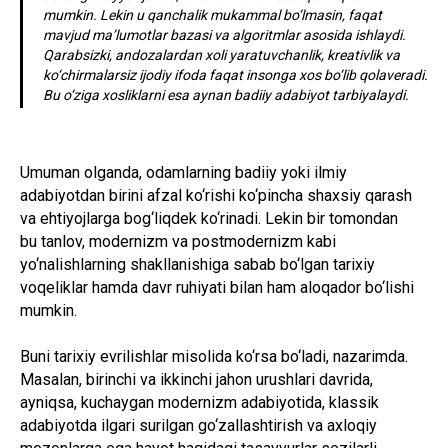
mumkin. Lekin u qanchalik mukammal bo‘lmasin, faqat
mavjud ma’lumotlar bazasi va algoritmlar asosida ishlaydi.
Qarabsizki, andozalardan xoli yaratuvchanlik, kreativlik va
ko‘chirmalarsiz ijodiy ifoda faqat insonga xos bo‘lib qolaveradi.
Bu o‘ziga xosliklarni esa aynan badiiy adabiyot tarbiyalaydi.
Umuman olganda, odamlarning badiiy yoki ilmiy
adabiyotdan birini afzal ko‘rishi ko‘pincha shaxsiy qarash
va ehtiyojlarga bog‘liqdek ko‘rinadi. Lekin bir tomondan
bu tanlov, modernizm va postmodernizm kabi
yo‘nalishlarning shakllanishiga sabab bo‘lgan tarixiy
voqeliklar hamda davr ruhiyati bilan ham aloqador bo‘lishi
mumkin.
Buni tarixiy evrilishlar misolida ko‘rsa bo‘ladi, nazarimda.
Masalan, birinchi va ikkinchi jahon urushlari davrida,
ayniqsa, kuchaygan modernizm adabiyotida, klassik
adabiyotda ilgari surilgan go‘zallashtirish va axloqiy