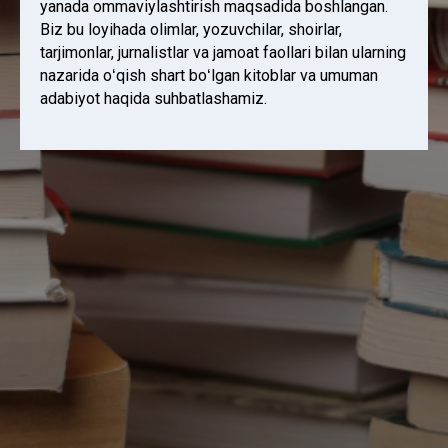
yanada ommaviylashtirish maqsadida boshlangan.
Biz bu loyihada olimlar, yozuvchilar, shoirlar,
tarjimonlar, jurnalistlar va jamoat faollari bilan ularning
nazarida oʻqish shart boʻlgan kitoblar va umuman
adabiyot haqida suhbatlashamiz.