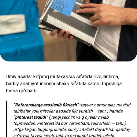
Ilmiy asarlar ko‘proq mutaxassis sifatida rivojlantirsa,
badiiy adabiyot insonni shaxs sifatida kamol topishiga
hissa qo‘shadi.
“Referenslarga asoslanib fikrlash”
(tayyor namunalar, mavjud
tajribalar yoki misollar asosida fikr yuritish — tahr.) hamda
“pinterest taqlidi”
(yangi yechim va g‘oyalar o‘ylab
topmasdan, Pinterest’da bor variantlarni takrorlash — tahr.)
urfga kirgan bugungi kunda, sun’iy intellekt deyarli har qanday
so‘rovga tayyor javob, fakt va ma’lumot taqdim qilishi