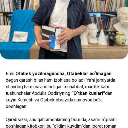
Buni
Otabek yozilmaguncha, Otabeklar bo‘lmagan
degan qarash bilan ham izohlasa bo‘ladi. Ya’ni jamiyatda
shundoq ham mavjud bo‘lgan muhabbat, mardlik kabi
tushunchalar Abdulla Qodiriyning
“O‘tkan kunlari”
dan
keyin Kumush va Otabek obrazida namoyon bo‘la
boshlagan.
Qarabsizki, shu qahramonlarning ta’sirida, asarni o‘qishni
boshlagan kitobxon, bu “o‘ldim-kuydim”dan iborat roman