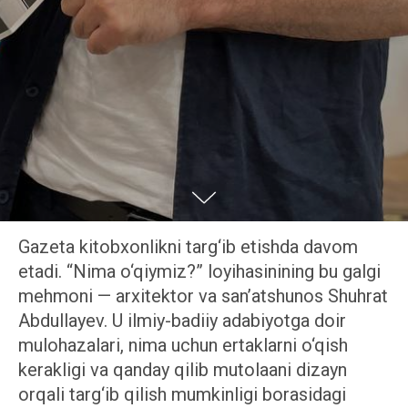
Gazeta kitobxonlikni targ‘ib etishda davom
etadi. “Nima o‘qiymiz?” loyihasinining bu galgi
mehmoni — arxitektor va san’atshunos Shuhrat
Abdullayev. U ilmiy-badiiy adabiyotga doir
mulohazalari, nima uchun ertaklarni o‘qish
kerakligi va qanday qilib mutolaani dizayn
orqali targ‘ib qilish mumkinligi borasidagi