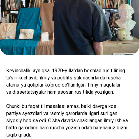
Keyinchalik, ayniqsa, 1970-yillardan boshlab rus tilining
ta’siri kuchayib, ilmiy va publitsistik nashrlarda ruscha
atama-yu qoliplar ko‘proq qo‘llanilgan. Ilmiy maqolalar
va dissertatsiyalar ham asosan rus tilida yozilgan.
Chunki bu faqat til masalasi emas, balki davrga xos —
partiya syezdlari va rasmiy qarorlarda ilgari surilgan
siyosiy hodisa edi. O‘sha davrda shakllangan ilmiy ish va
hatto qarorlarni ham ruscha yozish odati hali-hanuz bizni
taqib qiladi.