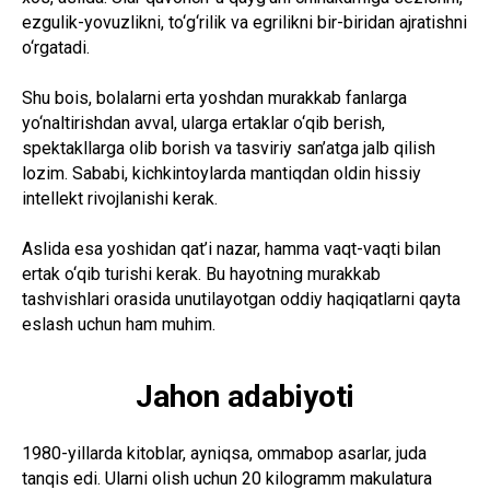
ezgulik-yovuzlikni, to‘g‘rilik va egrilikni bir-biridan ajratishni
o‘rgatadi.
Shu bois, bolalarni erta yoshdan murakkab fanlarga
yo‘naltirishdan avval, ularga ertaklar o‘qib berish,
spektakllarga olib borish va tasviriy san’atga jalb qilish
lozim. Sababi, kichkintoylarda mantiqdan oldin hissiy
intellekt rivojlanishi kerak.
Aslida esa yoshidan qat’i nazar, hamma vaqt-vaqti bilan
ertak o‘qib turishi kerak. Bu hayotning murakkab
tashvishlari orasida unutilayotgan oddiy haqiqatlarni qayta
eslash uchun ham muhim.
Jahon adabiyoti
1980-yillarda kitoblar, ayniqsa, ommabop asarlar, juda
tanqis edi. Ularni olish uchun 20 kilogramm makulatura