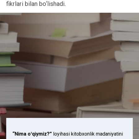
fikrlari bilan bo‘lishadi.
“Nima oʻqiymiz?”
loyihasi kitobxonlik madaniyatini