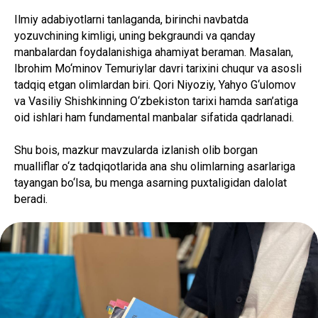
Ilmiy adabiyotlarni tanlaganda, birinchi navbatda
yozuvchining kimligi, uning bekgraundi va qanday
manbalardan foydalanishiga ahamiyat beraman. Masalan,
Ibrohim Mo‘minov Temuriylar davri tarixini chuqur va asosli
tadqiq etgan olimlardan biri. Qori Niyoziy, Yahyo G‘ulomov
va Vasiliy Shishkinning O‘zbekiston tarixi hamda san’atiga
oid ishlari ham fundamental manbalar sifatida qadrlanadi.
Shu bois, mazkur mavzularda izlanish olib borgan
mualliflar o‘z tadqiqotlarida ana shu olimlarning asarlariga
tayangan bo‘lsa, bu menga asarning puxtaligidan dalolat
beradi.