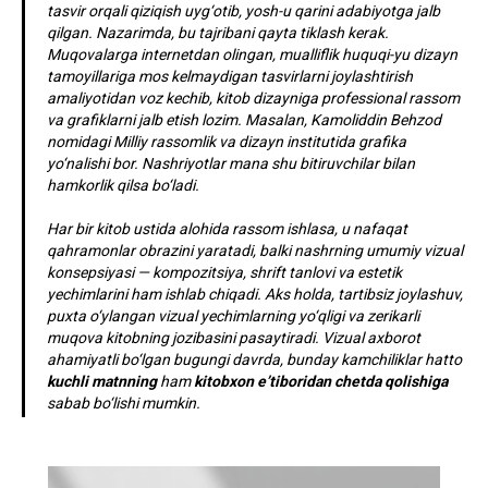
tasvir orqali qiziqish uyg‘otib, yosh-u qarini adabiyotga jalb
qilgan. Nazarimda, bu tajribani qayta tiklash kerak.
Muqovalarga internetdan olingan, mualliflik huquqi-yu dizayn
tamoyillariga mos kelmaydigan tasvirlarni joylashtirish
amaliyotidan voz kechib, kitob dizayniga professional rassom
va grafiklarni jalb etish lozim. Masalan, Kamoliddin Behzod
nomidagi Milliy rassomlik va dizayn institutida grafika
yo‘nalishi bor. Nashriyotlar mana shu bitiruvchilar bilan
hamkorlik qilsa bo‘ladi.
Har bir kitob ustida alohida rassom ishlasa, u nafaqat
qahramonlar obrazini yaratadi, balki nashrning umumiy vizual
konsepsiyasi — kompozitsiya, shrift tanlovi va estetik
yechimlarini ham ishlab chiqadi. Aks holda, tartibsiz joylashuv,
puxta o‘ylangan vizual yechimlarning yo‘qligi va zerikarli
muqova kitobning jozibasini pasaytiradi. Vizual axborot
ahamiyatli bo‘lgan bugungi davrda, bunday kamchiliklar hatto
kuchli matnning
ham
kitobxon e’tiboridan chetda qolishiga
sabab bo‘lishi mumkin.