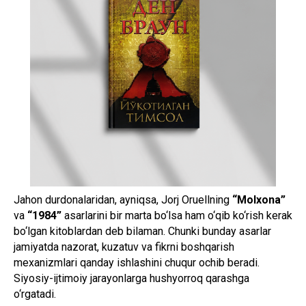
Jahon durdonalaridan, ayniqsa, Jorj Oruellning
“Molxona”
va
“1984”
asarlarini bir marta bo‘lsa ham o‘qib ko‘rish kerak
bo‘lgan kitoblardan deb bilaman. Chunki bunday asarlar
jamiyatda nazorat, kuzatuv va fikrni boshqarish
mexanizmlari qanday ishlashini chuqur ochib beradi.
Siyosiy-ijtimoiy jarayonlarga hushyorroq qarashga
o‘rgatadi.