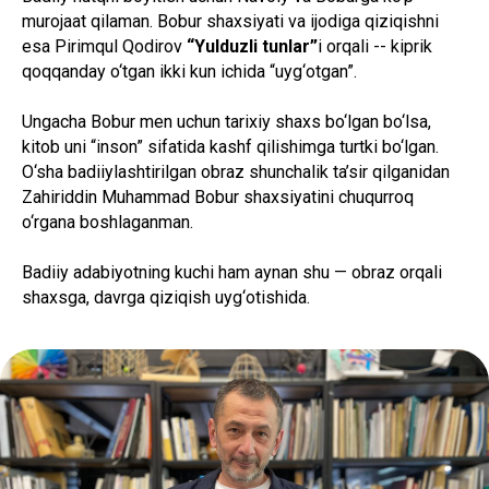
murojaat qilaman. Bobur shaxsiyati va ijodiga qiziqishni
esa Pirimqul Qodirov
“Yulduzli tunlar”
i orqali -- kiprik
qoqqanday o‘tgan ikki kun ichida “uyg‘otgan”.
Ungacha Bobur men uchun tarixiy shaxs bo‘lgan bo‘lsa,
kitob uni “inson” sifatida kashf qilishimga turtki bo‘lgan.
O‘sha badiiylashtirilgan obraz shunchalik ta’sir qilganidan
Zahiriddin Muhammad Bobur shaxsiyatini chuqurroq
o‘rgana boshlaganman.
Badiiy adabiyotning kuchi ham aynan shu — obraz orqali
shaxsga, davrga qiziqish uyg‘otishida.