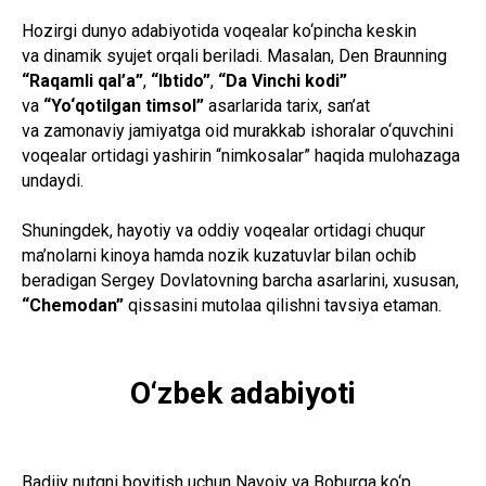
Hozirgi dunyo adabiyotida voqealar ko‘pincha keskin
va dinamik syujet orqali beriladi. Masalan, Den Braunning
“Raqamli qal’a”
,
“Ibtido”
,
“Da Vinchi kodi”
va
“Yo‘qotilgan timsol”
asarlarida tarix, san’at
va zamonaviy jamiyatga oid murakkab ishoralar o‘quvchini
voqealar ortidagi yashirin “nimkosalar” haqida mulohazaga
undaydi.
Shuningdek, hayotiy va oddiy voqealar ortidagi chuqur
ma’nolarni kinoya hamda nozik kuzatuvlar bilan ochib
beradigan Sergey Dovlatovning barcha asarlarini, xususan,
“Chemodan”
qissasini mutolaa qilishni tavsiya etaman.
O‘zbek adabiyoti
Badiiy nutqni boyitish uchun Navoiy va Boburga ko‘p