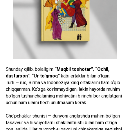
Shunday qilib, bolaligim
“Muqbil toshotar”
,
“Ochil,
dasturxon”
,
“Ur to‘qmoq”
kabi ertaklar bilan o‘tgan.
Turli — rus, Birma va Indoneziya xalq ertaklarini ham o‘qib
chiqqanman. Ko‘zga ko‘rinmaydigan, lekin hayotda muhim
bo‘lgan tushunchalarning mohiyatini birinchi bor anglatgani
uchun ham ularni hech unutmasam kerak.
Cho‘pchaklar shunisi — dunyoni anglashda muhim bo‘lgan
tasavvur va hissiyotlarni shakllantirishi bilan ham o‘ziga
xos, aslida. Ular quvonch-u qayg‘uni chinakamiga sezishni,