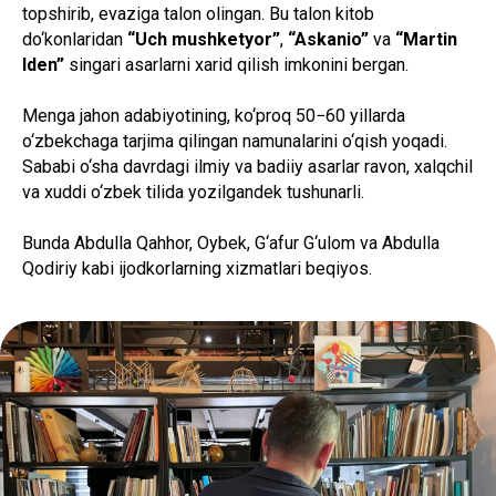
topshirib, evaziga talon olingan. Bu talon kitob
do‘konlaridan
“Uch mushketyor”
,
“Askanio”
va
“Martin
Iden”
singari asarlarni xarid qilish imkonini bergan.
Menga jahon adabiyotining, ko‘proq 50−60 yillarda
o‘zbekchaga tarjima qilingan namunalarini o‘qish yoqadi.
Sababi o‘sha davrdagi ilmiy va badiiy asarlar ravon, xalqchil
va xuddi o‘zbek tilida yozilgandek tushunarli.
Bunda Abdulla Qahhor, Oybek, G‘afur G‘ulom va Abdulla
Qodiriy kabi ijodkorlarning xizmatlari beqiyos.