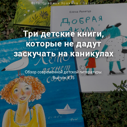
Фото: Орифжон Хошимов / Gazeta
Три детские книги,
которые не дадут
заскучать на каникулах
Обзор современной детской литературы.
Выпуск #15