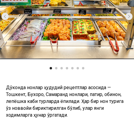
Дўконда нонлар ҳудудий рецептлар асосида —
Тошкент, Бухоро, Самарқанд нонлари, патир, обинон,
лепёшка каби турларда ёпилади. Ҳар бир нон турига
ўз новвойи бириктирилган бўлиб, улар янги
ходимларга ҳунар ўргатади.