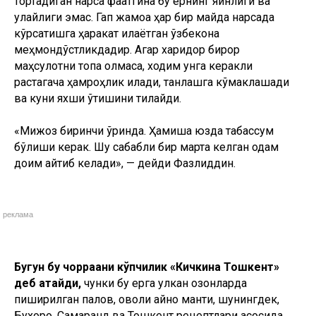
тортадиган нарса фақатгина бу ернинг яқинлиги ва
қулайлиги эмас. Гап жамоа ҳар бир майда нарсада
кўрсатишга ҳаракат қилаётган ўзбекона
меҳмондўстликдадир. Агар харидор бирор
маҳсулотни топа олмаса, ходим унга керакли
растагача ҳамроҳлик қилади, танлашга кўмаклашади
ва куни яхши ўтишини тилайди.
«Мижоз биринчи ўринда. Ҳамиша юзда табассум
бўлиши керак. Шу сабабли бир марта келган одам
доим қайтиб келади», — дейди Фазлиддин.
реклама
Бугун бу чорраҳани кўпчилик «Кичкина Тошкент»
деб атайди,
чунки бу ерга улкан қозонларда
пиширилган палов, қовоқли қайноқ манти, шунингдек,
Бухоро, Самарқанд ва Тошкент рецептлари асосида