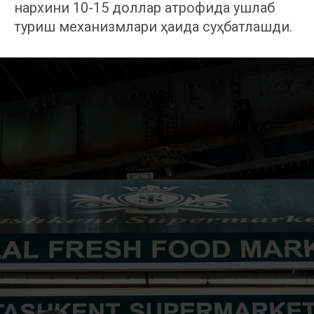
нархини 10-15 доллар атрофида ушлаб
туриш механизмлари ҳақида суҳбатлашди.