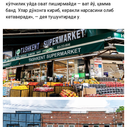
кўпчилик уйда овқат пиширмайди — вақт йўқ, ҳамма
банд. Улар дўконга кириб, керакли нарсасини олиб
кетаверади», — дея тушунтиради у.