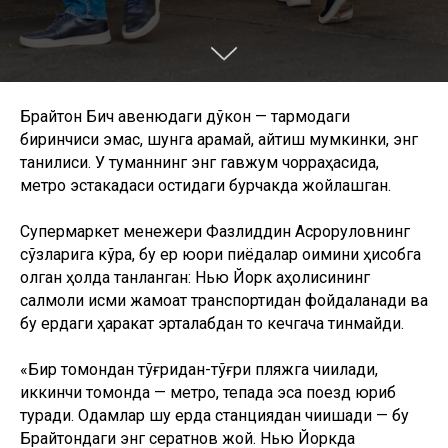
Брайтон Бич авенюдаги дўкон — тармоқдаги
биринчиси эмас, шунга қарамай, айтиш мумкинки, энг
таниқлиси. У туманнинг энг гавжум чорраҳасида,
метро эстакадаси остидаги бурчакда жойлашган.
Супермаркет менежери Фазлиддин Асрорқуловнинг
сўзларига кўра, бу ер юқори пиёдалар оқимини ҳисобга
олган ҳолда танланган: Нью Йорк аҳолисининг
салмоқли қисми жамоат транспортидан фойдаланади ва
бу ердаги ҳаракат эрталабдан то кечгача тинмайди.
«Бир томондан тўғридан-тўғри пляжга чиқилади,
иккинчи томонда — метро, тепада эса поезд юриб
туради. Одамлар шу ерда станциядан чиқишади — бу
Брайтондаги энг серқатнов жой. Нью Йоркда