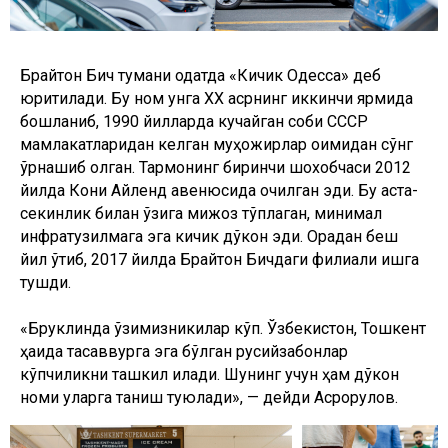
Брайтон Бич тумани одатда «Кичик Одесса» деб
юритилади. Бу ном унга XX асрнинг иккинчи ярмида
бошланиб, 1990 йилларда кучайган собиқ СССР
мамлакатларидан келган муҳожирлар оқимидан сўнг
ўрнашиб қолган. Тармоқнинг биринчи шохобчаси 2012
йилда Кони Айленд авенюсида очилган эди. Бу аста-
секинлик билан ўзига мижоз тўплаган, минимал
инфратузилмага эга кичик дўкон эди. Орадан беш
йил ўтиб, 2017 йилда Брайтон Бичдаги филиали ишга
тушди.
«Бруклинда ўзимизникилар кўп. Ўзбекистон, Тошкент
ҳақида тасаввурга эга бўлган русийзабонлар
кўпчиликни ташкил қилади. Шунинг учун ҳам дўкон
номи уларга таниш туюлади», — дейди Асрорқулов.