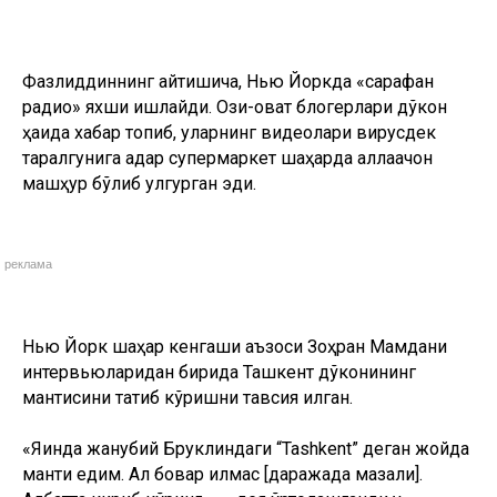
Фазлиддиннинг айтишича, Нью Йоркда «сарафан
радио» яхши ишлайди. Озиқ-овқат блогерлари дўкон
ҳақида хабар топиб, уларнинг видеолари вирусдек
тарқалгунига қадар супермаркет шаҳарда аллақачон
машҳур бўлиб улгурган эди.
реклама
Нью Йорк шаҳар кенгаши аъзоси Зоҳран Мамдани
интервьюларидан бирида Ташкент дўконининг
мантисини татиб кўришни тавсия қилган.
«Яқинда жанубий Бруклиндаги “Tashkent” деган жойда
манти едим. Ақл бовар қилмас [даражада мазали].