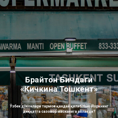
Брайтон Бичдаги
«
Кичкина Тошкент
»
Ўзбек дўконлари тармоғи қандай қилиб Нью Йоркнинг
диққатга сазовор масканига айланди?