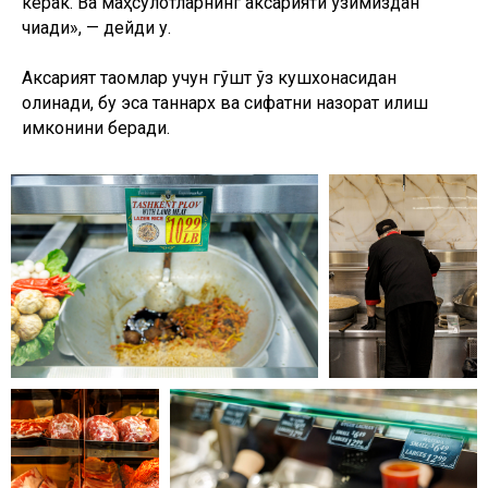
керак. Ва маҳсулотларнинг аксарияти ўзимиздан
чиқади», — дейди у.
Аксарият таомлар учун гўшт ўз кушхонасидан
олинади, бу эса таннарх ва сифатни назорат қилиш
имконини беради.