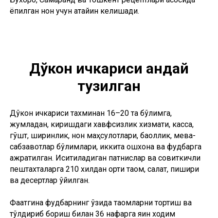
ёпилган нон учун атайин келишади.
Дўкон ичкариси қандай
тузилган
Дўкон ичкариси тахминан 16–20 та бўлимга,
жумладан, киришдаги хавфсизлик хизмати, касса,
гўшт, ширинлик, нон маҳсулотлари, баққоллик, мева-
сабзавотлар бўлимлари, иккита ошхона ва фудбарга
ажратилган. Иситиладиган патнислар ва совиткичли
пештахталарга 210 хилдан ортиқ таом, салат, пишириқ
ва десертлар қўйилган.
Фақатгина фудбарнинг ўзида таомларни тортиш ва
тўлдириб бориш билан 36 нафарга яқин ходим