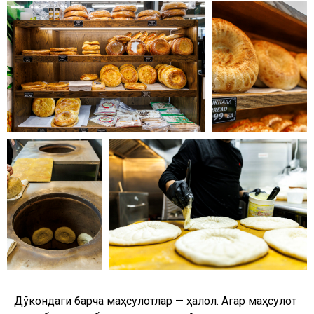
Дўкондаги барча маҳсулотлар — ҳалол. Агар маҳсулот