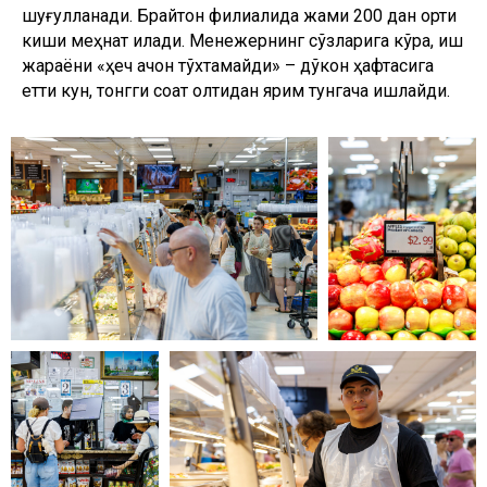
шуғулланади. Брайтон филиалида жами 200 дан ортиқ
киши меҳнат қилади. Менежернинг сўзларига кўра, иш
жараёни «ҳеч қачон тўхтамайди» – дўкон ҳафтасига
етти кун, тонгги соат олтидан ярим тунгача ишлайди.