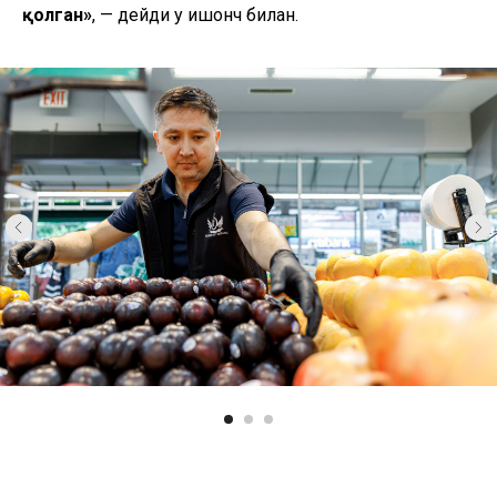
қолган»
, — дейди у ишонч билан.