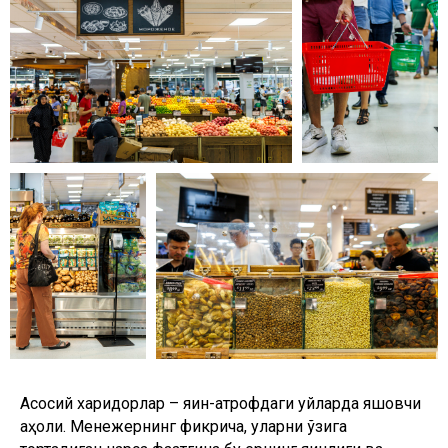
Асосий харидорлар – яқин-атрофдаги уйларда яшовчи
аҳоли. Менежернинг фикрича, уларни ўзига