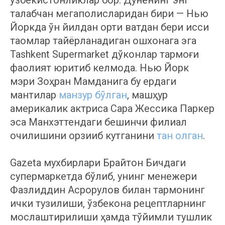
талабчан мегаполисларидан бири — Нью
Йоркда ўн йилдан ортиқ вақтдан бери иссиқ
таомлар тайёрланадиган ошхонага эга
Tashkent Supermarket дўконлар тармоғи
фаолият юритиб келмоқда. Нью Йорк
мэри Зоҳран Мамданига бу ердаги
мантилар
манзур бўлган
, машҳур
америкалик актриса Сара Жессика Паркер
эса Манхэттендаги бешинчи филиал
очилишини орзиқиб кутганини
тан олган
.
Gazeta мухбирлари Брайтон Бичдаги
супермаркетда бўлиб, унинг менежери
Фазлиддин Асрорқулов билан тармоқнинг
ички тузилиши, ўзбекона рецептларнинг
мослаштирилиши ҳамда тўйимли тушлик