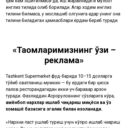
ҳам кам эшитилмаса-да, иш жараёнидаги мулоқот
инглиз тилида олиб борилади. Агар ходим инглиз
тилини билмаса, у мослашиб олгунига қадар унинг она
тилини биладиган ҳамкасблари ёрдам бериб туради.
«Таомларимизнинг ўзи –
реклама»
Tashkent Supermarket фуд-барида 10–15 долларга
тўйиб овқатланиш мумкин — бу ердаги бир ҳисса
палов ресторандагидан икки-уч баравар арзон
туради. Фазлиддин Асрорқуловнинг сўзларига кўра,
ҳамёнбоп нархлар ишлаб чиқариш миқёси ва ўз
хомашё базасига эгалик билан изоҳланади.
«Нархни паст ушлаб туриш учун кўпроқ ишлаб чиқариш