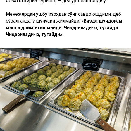
Албатта кириб кўринг», — дея ўртоқлашганди у.
Менежердан ушбу изоҳдан сўнг савдо ошдими, деб
сўралганда, у шунчаки жилмайди:
«Бизда шундоғам
манти доим етишмайди. Чиқарилади-ю, тугайди.
Чиқарилади-ю, тугайди».