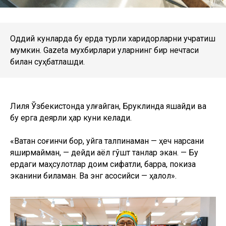
Оддий кунларда бу ерда турли харидорларни учратиш
мумкин. Gazeta мухбирлари уларнинг бир нечтаси
билан суҳбатлашди.
Лиля Ўзбекистонда улғайган, Бруклинда яшайди ва
бу ерга деярли ҳар куни келади.
«Ватан соғинчи бор, уйга талпинаман — ҳеч нарсани
яширмайман, — дейди аёл гўшт танлар экан. — Бу
ердаги маҳсулотлар доим сифатли, барра, покиза
эканини биламан. Ва энг асосийси — ҳалол».