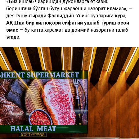
«Биз ишлаб чиқаришдан дўконларга етказиб
беришгача бўлган бутун жараённи назорат қиламиз», —
дея тушунтиради Фазлиддин. Унинг сўзларига кўра,
АҚШда бир хил юқори сифатни ушлаб туриш осон
эмас
— бу катта харажат ва доимий назоратни талаб
этади.