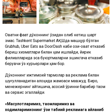
Овқатни фақат дўконнинг ўзидан олиб кетиш шарт
эмас. Tashkent Supermarket АҚШда машҳур бўлган
Grubhub, Uber Eats ва DoorDash каби озиқ-овқат етказиб
бериш хизматлари билан ҳам ишлайди, йирик
филиалларида эса буюртмаларни эшикгача етказиб
берувчи ўз курьерлари ҳам бор.
Дўконнинг ижтимоий тармоқлар ва реклама билан
шуғулланадиган алоҳида жамоаси мавжуд. Бироқ,
менежернинг айтишича, асосий ўринни барибир таом
ва сервис эгаллайди.
«Маҳсулотларимиз, таомларимиз ва
ходимларимизнинг ўзи табиий рекламага айланиб