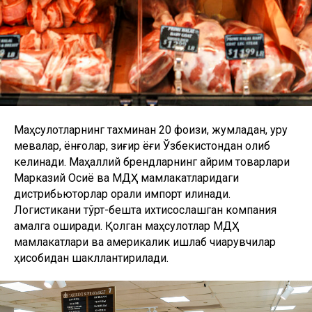
Маҳсулотларнинг тахминан 20 фоизи, жумладан, қуруқ
мевалар, ёнғоқлар, зиғир ёғи Ўзбекистондан олиб
келинади. Маҳаллий брендларнинг айрим товарлари
Марказий Осиё ва МДҲ мамлакатларидаги
дистрибьюторлар орқали импорт қилинади.
Логистикани тўрт-бешта ихтисослашган компания
амалга оширади. Қолган маҳсулотлар МДҲ
мамлакатлари ва америкалик ишлаб чиқарувчилар
ҳисобидан шакллантирилади.