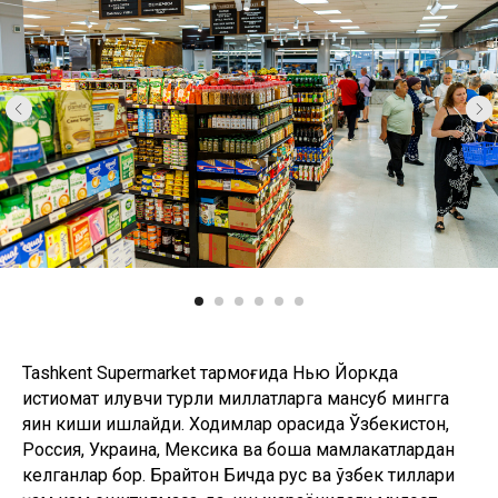
Tashkent Supermarket тармоғида Нью Йоркда
истиқомат қилувчи турли миллатларга мансуб мингга
яқин киши ишлайди. Ходимлар орасида Ўзбекистон,
Россия, Украина, Мексика ва бошқа мамлакатлардан
келганлар бор. Брайтон Бичда рус ва ўзбек тиллари