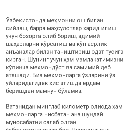
Ўзбекистонда меҳмонни ош билан
сийлаш, барра маҳсулотлар харид қилиш
учун бозорга олиб бориш, қадимий
шаҳарларни кўрсатиш ва кўп асрлик
анъаналар билан таништириш одат тусига
кирган. Шунинг учун ҳам мамлакатимизни
кўпинча меҳмондўст ва самимий деб
аташади. Биз меҳмонларга ўзларини ўз
уйларидагидек ҳис этишда ёрдам
беришдан мамнун бўламиз.
Ватанидан минглаб километр олисда ҳам
меҳмонларга нисбатан ана шундай
муносабатни сақлаб қолган
ўзбекистонликлар бор. Дунёнинг энг