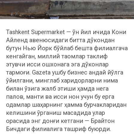
Tashkent Supermarket — ўн йил ичида Кони
Айленд авенюсидаги битта дўкондан
бутун Нью Йорк бўйлаб бешта филиалгача
кенгайган, миллий таомлар таклиф
этувчи иссиқ ошхонага эга дўконлар
тармоғи. Gazeta ушбу бизнес қандай йўлга
қўйилгани, минглаб харидорларни нима
билан ўзига жалб этиши ҳамда нега
палов, манти ва иссиқ нон учун бу ерга
одамлар шаҳарнинг ҳамма бурчакларидан
келишини ўрганиш мақсадида улар
орасида энг донғи кетгани — Брайтон
Бичдаги филиалига ташриф буюрди.