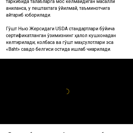
таркибида талабларга мос келмайдиган масаллиқ
аниқланса, у пештахтага қўйилмай, таъминотчига
қайтариб юборилади.
Гўшт Нью Жерсидаги USDA стандартлари бўйича
сертификатланган ўзимизнинг ҳалол кушхонадан
келтирилади; колбаса ва гўшт маҳсулотлари эса
«Baht» савдо белгиси остида ишлаб чиқарилади.