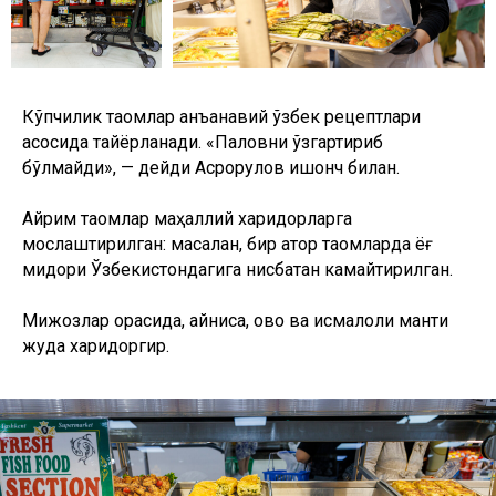
Кўпчилик таомлар анъанавий ўзбек рецептлари
асосида тайёрланади. «Паловни ўзгартириб
бўлмайди», — дейди Асрорқулов ишонч билан.
Айрим таомлар маҳаллий харидорларга
мослаштирилган: масалан, бир қатор таомларда ёғ
миқдори Ўзбекистондагига нисбатан камайтирилган.
Мижозлар орасида, айниқса, қовоқ ва исмалоқли манти
жуда харидоргир.