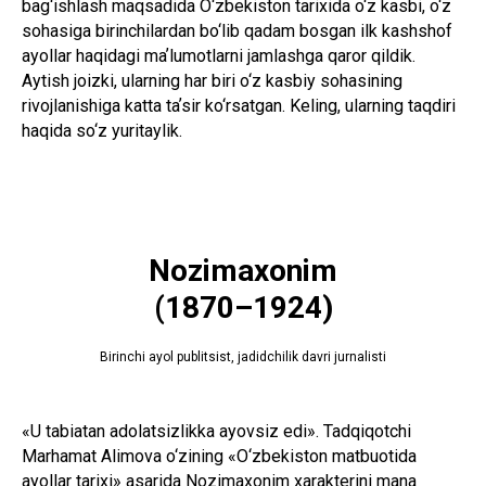
bag‘ishlash maqsadida O‘zbekiston tarixida o‘z kasbi, o‘z
sohasiga birinchilardan bo‘lib qadam bosgan ilk kashshof
ayollar haqidagi maʼlumotlarni jamlashga qaror qildik.
Aytish joizki, ularning har biri o‘z kasbiy sohasining
rivojlanishiga katta taʼsir ko‘rsatgan. Keling, ularning taqdiri
haqida so‘z yuritaylik.
Nozimaxonim
(1870–1924)
Birinchi ayol publitsist, jadidchilik davri jurnalisti
«U tabiatan adolatsizlikka ayovsiz edi». Tadqiqotchi
Marhamat Alimova o‘zining «O‘zbekiston matbuotida
ayollar tarixi» asarida Nozimaxonim xarakterini mana