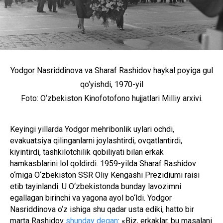
Yodgor Nasriddinova va Sharaf Rashidov haykal poyiga gul
qo‘yishdi, 1970-yil
Foto: O‘zbekiston Kinofotofono hujjatlari Milliy arxivi.
Keyingi yillarda Yodgor mehribonlik uylari ochdi,
evakuatsiya qilinganlarni joylashtirdi, ovqatlantirdi,
kiyintirdi, tashkilotchilik qobiliyati bilan erkak
hamkasblarini lol qoldirdi. 1959-yilda Sharaf Rashidov
o‘rniga O‘zbekiston SSR Oliy Kengashi Prezidiumi raisi
etib tayinlandi. U O‘zbekistonda bunday lavozimni
egallagan birinchi va yagona ayol bo‘ldi. Yodgor
Nasriddinova o‘z ishiga shu qadar usta ediki, hatto bir
marta Rashidov
shunday degan
: «Biz, erkaklar, bu masalani