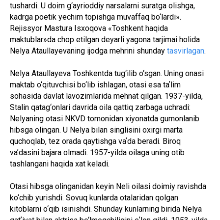
tushardi. U doim g‘ayrioddiy narsalarni suratga olishga,
kadrga poetik yechim topishga muvaffaq bo‘lardi».
Rejissyor Mastura Isxoqova «Toshkent haqida
maktublar»da chop etilgan deyarli yagona tarjimai holida
Nelya Ataullayevaning ijodga mehrini shunday
tasvirlagan
.
Nelya Ataullayeva Toshkentda tug‘ilib o‘sgan. Uning onasi
maktab o‘qituvchisi bo‘lib ishlagan, otasi esa taʼlim
sohasida davlat lavozimlarida mehnat qilgan. 1937-yilda,
Stalin qatag‘onlari davrida oila qattiq zarbaga uchradi:
Nelyaning otasi NKVD tomonidan xiyonatda gumonlanib
hibsga olingan. U Nelya bilan singlisini oxirgi marta
quchoqlab, tez orada qaytishga vaʼda beradi. Biroq
vaʼdasini bajara olmadi. 1957-yilda oilaga uning otib
tashlangani haqida xat keladi.
Otasi hibsga olinganidan keyin Neli oilasi doimiy ravishda
ko‘chib yurishdi. Sovuq kunlarda otalaridan qolgan
kitoblarni o‘qib isinishdi. Shunday kunlarning birida Nelya