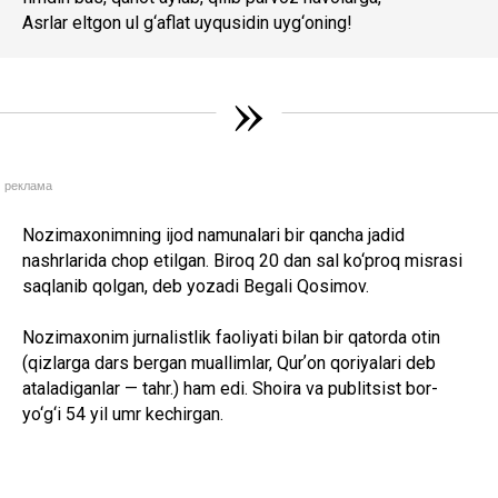
Asrlar eltgon ul g‘aflat uyqusidin uyg‘oning!
»
реклама
Nozimaxonimning ijod namunalari bir qancha jadid
nashrlarida chop etilgan. Biroq 20 dan sal ko‘proq misrasi
saqlanib qolgan, deb yozadi Begali Qosimov.
Nozimaxonim jurnalistlik faoliyati bilan bir qatorda otin
(qizlarga dars bergan muallimlar, Qurʼon qoriyalari deb
ataladiganlar — tahr.) ham edi. Shoira va publitsist bor-
yo‘g‘i 54 yil umr kechirgan.