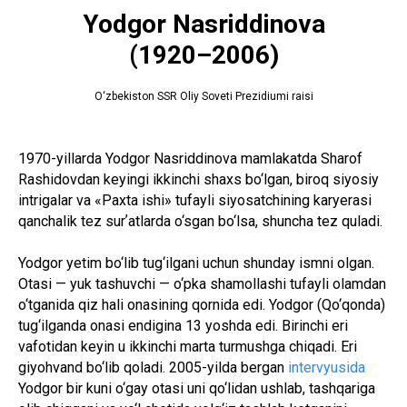
Yodgor Nasriddinova
(1920–2006)
O‘zbekiston SSR Oliy Soveti Prezidiumi raisi
1970-yillarda Yodgor Nasriddinova mamlakatda Sharof
Rashidovdan keyingi ikkinchi shaxs bo‘lgan, biroq siyosiy
intrigalar va «Paxta ishi» tufayli siyosatchining karyerasi
qanchalik tez surʼatlarda o‘sgan bo‘lsa, shuncha tez quladi.
Yodgor yetim bo‘lib tug‘ilgani uchun shunday ismni olgan.
Otasi — yuk tashuvchi — o‘pka shamollashi tufayli olamdan
o‘tganida qiz hali onasining qornida edi. Yodgor (Qo‘qonda)
tug‘ilganda onasi endigina 13 yoshda edi. Birinchi eri
vafotidan keyin u ikkinchi marta turmushga chiqadi. Eri
giyohvand bo‘lib qoladi. 2005-yilda bergan
intervyusida
Yodgor bir kuni o‘gay otasi uni qo‘lidan ushlab, tashqariga