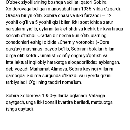
O‘zbek ziyolilarining boshqa vakillari qatori Sobira
Xoldorovaga bo‘lgan munosabat ham 1936-yilda o‘zgardi.
Oradan bir yil o‘tib, Sobira onasi va ikki farzandi — 12
yoshli o‘g‘li va 5 yoshli qizi bilan ikki soat ichida zarur
narsalarni yig‘ib, uylarini tark etishdi va kichik bir kvartiraga
ko‘chib o‘tishdi. Oradan bir necha kun o‘tib, ularning
xonadonlari eshigi oldida «Cherniy voronok» («Qora
qarg‘a») mashinasi paydo bo‘lib, Sobirani bolalari bilan
birga olib ketdi. Jurnalist «sinfiy ongni yo‘qotish va
intellektual inqilobiy harakatga aloqadorlikda» ayblangan,
deb yozadi Marhamat Alimova. Sobira keyingi yillarini
qamoqda, Sibirda surgunda o‘tkazdi va u yerda qizini
tarbiyaladi. O‘g‘lining taqdiri nomaʼlum.
Sobira Xoldorova 1950-yillarda oqlanadi. Vatanga
qaytgach, unga ikki xonali kvartira beriladi, matbuotga
ishga qaytadi.