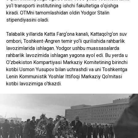
yo‘l transporti institutining ishchi fakultetiga o‘qishga
kiradi. OTMni tamomlashidan oldin Yodgor Stalin
stipendiyasini oladi.
Talabalik yillarida Katta Farg‘ona kanali, Kattaqo‘rg‘on suv
ombori, Toshkent-Angren temir yo‘li qurilishida rahbarlik
lavozimlarida ishlagan. Yodgor ushbu muassasalarda
rahbarlik lavozimida ishlagan yagona ayol edi. Bu yerda u
O‘zbekiston Kompartiyasi Markaziy Komitetining birinchi
kotibi Usmon Yusupov bilan uchrashdi va uni Toshkentga
Lenin Kommunistik Yoshlar Ittifoqi Markaziy Qo‘mitasi
kotibi lavozimiga o‘tkazdi.