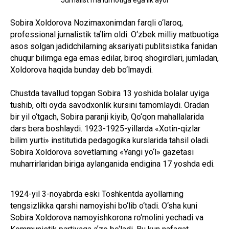
Sobira Xoldorova Nozimaxonimdan farqli o‘laroq,
professional jurnalistik taʼlim oldi. O‘zbek milliy matbuotiga
asos solgan jadidchilarning aksariyati publitsistika fanidan
chuqur bilimga ega emas edilar, biroq shogirdlari, jumladan,
Xoldorova haqida bunday deb bo‘lmaydi.
Chustda tavallud topgan Sobira 13 yoshida bolalar uyiga
tushib, olti oyda savodxonlik kursini tamomlaydi. Oradan
bir yil o‘tgach, Sobira paranji kiyib, Qo‘qon mahallalarida
dars bera boshlaydi. 1923-1925-yillarda «Xotin-qizlar
bilim yurti» institutida pedagogika kurslarida tahsil oladi.
Sobira Xoldorova sovetlarning «Yangi yo‘l» gazetasi
muharrirlaridan biriga aylanganida endigina 17 yoshda edi.
1924-yil 3-noyabrda eski Toshkentda ayollarning
tengsizlikka qarshi namoyishi bo‘lib o‘tadi. O‘sha kuni
Sobira Xoldorova namoyishkorona ro‘molini yechadi va