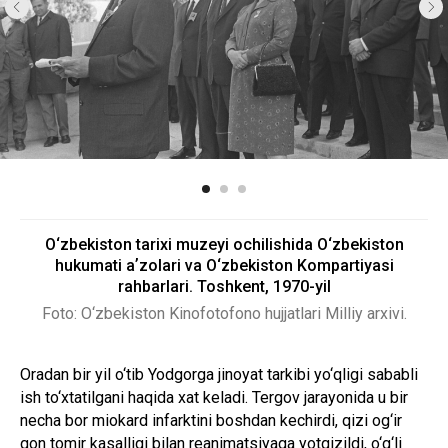
O‘zbekiston tarixi muzeyi ochilishida O‘zbekiston
hukumati aʼzolari va O‘zbekiston Kompartiyasi
rahbarlari. Toshkent, 1970-yil
Foto: O‘zbekiston Kinofotofono hujjatlari Milliy arxivi.
Oradan bir yil o‘tib Yodgorga jinoyat tarkibi yo‘qligi sababli
ish to‘xtatilgani haqida xat keladi. Tergov jarayonida u bir
necha bor miokard infarktini boshdan kechirdi, qizi og‘ir
qon tomir kasalligi bilan reanimatsiyaga yotqizildi, o‘g‘li