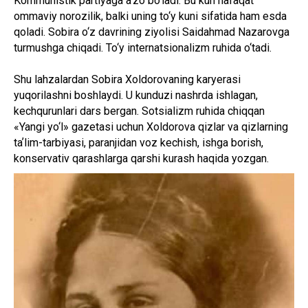
Kommunistik partiyaga aʼzo bo‘ladi. Bu kun nafaqat
ommaviy norozilik, balki uning to‘y kuni sifatida ham esda
qoladi. Sobira o‘z davrining ziyolisi Saidahmad Nazarovga
turmushga chiqadi. To‘y internatsionalizm ruhida o‘tadi.
Shu lahzalardan Sobira Xoldorovaning karyerasi
yuqorilashni boshlaydi. U kunduzi nashrda ishlagan,
kechqurunlari dars bergan. Sotsializm ruhida chiqqan
«Yangi yo‘l» gazetasi uchun Xoldorova qizlar va qizlarning
taʼlim-tarbiyasi, paranjidan voz kechish, ishga borish,
konservativ qarashlarga qarshi kurash haqida yozgan.