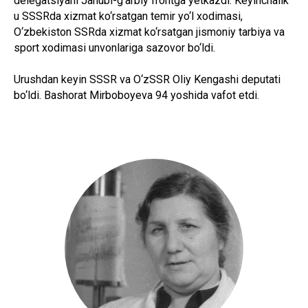
delegatsiyani Janubi-g‘arbiy frontga yetkazdi. Keyinchalik
u SSSRda xizmat ko‘rsatgan temir yo‘l xodimasi,
O‘zbekiston SSRda xizmat ko‘rsatgan jismoniy tarbiya va
sport xodimasi unvonlariga sazovor bo‘ldi.
Urushdan keyin SSSR va O‘zSSR Oliy Kengashi deputati
bo‘ldi. Bashorat Mirboboyeva 94 yoshida vafot etdi.