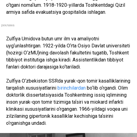
o‘tgani nomaʼlum. 1918-1920-yillarda Toshkentdagi Qizil
armiya safida evakuatsiya gospitalida ishlagan.
реклама
Zulfiya Umidova butun umr ilm va amaliyotni
uyg‘unlashtirgan. 1922-yilda O‘rta Osiyo Davlat universiteti
(hozirgi O‘zMU)ning davolash fakultetini tugatib, Toshkent
tibbiyot institutiga ishga kiradi. Assistentlikdan tibbiyot
fanlari doktori darajasiga ko‘tariladi.
Zulfiya O‘zbekiston SSRda yurak-qon tomir kasalliklarining
tarqalish xususiyatlarini
birinchilardan
bo‘lib o‘rgandi. Olim
doktorlik dissertatsiyasida Toshkentning issiq iqlimining
inson yurak-qon tomir tizimiga taʼsiri va miokard infarkti
klinikasi xususiyatlarini o‘rgangan. 1966-yildagi voqea uni
zilzilaning gipertonik kasalliklar kechishiga taʼsirini
o‘rganishga undadi.