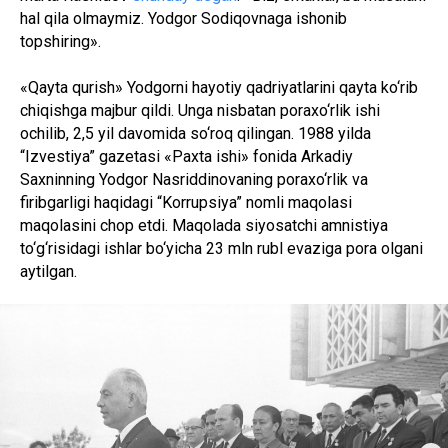
hal qila olmaymiz. Yodgor Sodiqovnaga ishonib
topshiring».
«Qayta qurish» Yodgorni hayotiy qadriyatlarini qayta ko‘rib
chiqishga majbur qildi. Unga nisbatan poraxo‘rlik ishi
ochilib, 2,5 yil davomida so‘roq qilingan. 1988 yilda
“Izvestiya” gazetasi «Paxta ishi» fonida Arkadiy
Saxninning Yodgor Nasriddinovaning poraxo‘rlik va
firibgarligi haqidagi “Korrupsiya” nomli maqolasi
maqolasini chop etdi. Maqolada siyosatchi amnistiya
to‘g‘risidagi ishlar bo‘yicha 23 mln rubl evaziga pora olgani
aytilgan.