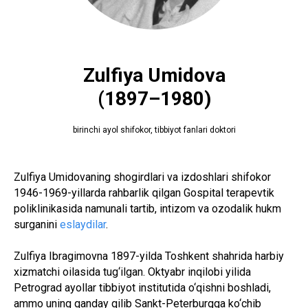
Zulfiya Umidova
(1897–1980)
birinchi ayol shifokor, tibbiyot fanlari doktori
Zulfiya Umidovaning shogirdlari va izdoshlari shifokor
1946-1969-yillarda rahbarlik qilgan Gospital terapevtik
poliklinikasida namunali tartib, intizom va ozodalik hukm
surganini
eslayd ilar
.
Zulfiya Ibragimovna 1897-yilda Toshkent shahrida harbiy
xizmatchi oilasida tug‘ilgan. Oktyabr inqilobi yilida
Petrograd ayollar tibbiyot institutida o‘qishni boshladi,
ammo uning qanday qilib Sankt-Peterburgga ko‘chib