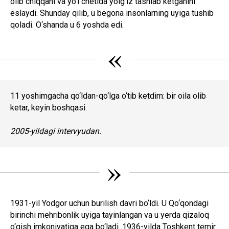
olib chiqqani va yo‘l chetida yolg‘iz tashlab ketganini
eslaydi. Shunday qilib, u begona insonlarning uyiga tushib
qoladi. O‘shanda u 6 yoshda edi.
«
11 yoshimgacha qo‘ldan-qo‘lga o‘tib ketdim: bir oila olib
ketar, keyin boshqasi.
2005-yildagi intervyudan.
»
1931-yil Yodgor uchun burilish davri bo‘ldi. U Qo‘qondagi
birinchi mehribonlik uyiga tayinlangan va u yerda qizaloq
o‘qish imkoniyatiga ega bo‘ladi. 1936-yilda Toshkent temir