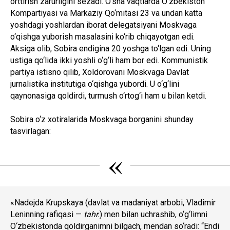
orttirish zarurligini sezadi. O‘sha vaqtlarda O‘zbekiston
Kompartiyasi va Markaziy Qo‘mitasi 23 va undan katta
yoshdagi yoshlardan iborat delegatsiyani Moskvaga
o‘qishga yuborish masalasini ko‘rib chiqayotgan edi.
Aksiga olib, Sobira endigina 20 yoshga to‘lgan edi. Uning
ustiga qo‘lida ikki yoshli o‘g‘li ham bor edi. Kommunistik
partiya istisno qilib, Xoldorovani Moskvaga Davlat
jurnalistika institutiga o‘qishga yubordi. U o‘g‘lini
qaynonasiga qoldirdi, turmush o‘rtog‘i ham u bilan ketdi.
Sobira o‘z xotiralarida Moskvaga borganini shunday
tasvirlagan:
«
«Nadejda Krupskaya (davlat va madaniyat arbobi, Vladimir
Leninning rafiqasi —
tahr.
) men bilan uchrashib, o‘g‘limni
O‘zbekistonda qoldirganimni bilgach, mendan so‘radi: “Endi