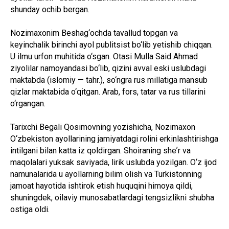
shunday ochib bergan.
Nozimaxonim Beshag‘ochda tavallud topgan va
keyinchalik birinchi ayol publitsist bo‘lib yetishib chiqqan.
U ilmu urfon muhitida o‘sgan. Otasi Mulla Said Ahmad
ziyolilar namoyandasi bo‘lib, qizini avval eski uslubdagi
maktabda (islomiy — tahr.), so‘ngra rus millatiga mansub
qizlar maktabida o‘qitgan. Arab, fors, tatar va rus tillarini
o‘rgangan.
Tarixchi Begali Qosimovning yozishicha, Nozimaxon
O‘zbekiston ayollarining jamiyatdagi rolini erkinlashtirishga
intilgani bilan katta iz qoldirgan. Shoiraning sheʼr va
maqolalari yuksak saviyada, lirik uslubda yozilgan. O‘z ijod
namunalarida u ayollarning bilim olish va Turkistonning
jamoat hayotida ishtirok etish huquqini himoya qildi,
shuningdek, oilaviy munosabatlardagi tengsizlikni shubha
ostiga oldi.