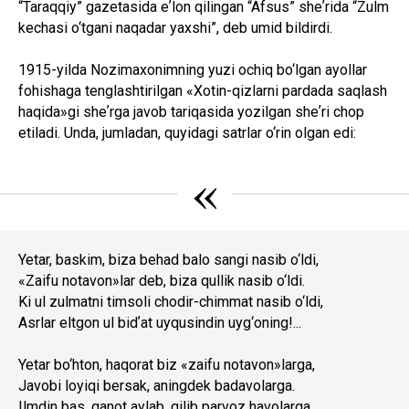
“Taraqqiy” gazetasida eʼlon qilingan “Afsus” sheʼrida “Zulm
kechasi o‘tgani naqadar yaxshi”, deb umid bildirdi.
1915-yilda Nozimaxonimning yuzi ochiq bo‘lgan ayollar
fohishaga tenglashtirilgan «Xotin-qizlarni pardada saqlash
haqida»gi sheʼrga javob tariqasida yozilgan sheʼri chop
etiladi. Unda, jumladan, quyidagi satrlar o‘rin olgan edi:
«
Yetar, baskim, biza behad balo sangi nasib o‘ldi,
«Zaifu notavon»lar deb, biza qullik nasib o‘ldi.
Ki ul zulmatni timsoli chodir-chimmat nasib o‘ldi,
Asrlar eltgon ul bidʼat uyqusindin uyg‘oning!...
Yetar bo‘hton, haqorat biz «zaifu notavon»larga,
Javobi loyiqi bersak, aningdek badavolarga.
Ilmdin bas, qanot aylab, qilib parvoz havolarga,