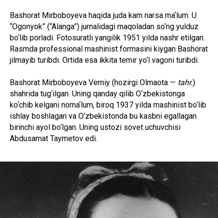
Bashorat Mirboboyeva haqida juda kam narsa maʼlum. U
“Ogonyok” (“Alanga”) jurnalidagi maqoladan so‘ng yulduz
bo‘lib porladi. Fotosuratli yangilik 1951 yilda nashr etilgan.
Rasmda professional mashinist formasini kiygan Bashorat
jilmayib turibdi. Ortida esa ikkita temir yo‘l vagoni turibdi.
Bashorat Mirboboyeva Verniy (hozirgi Olmaota —
tahr.
)
shahrida tug‘ilgan. Uning qanday qilib O‘zbekistonga
ko‘chib kelgani nomaʼlum, biroq 1937 yilda mashinist bo‘lib
ishlay boshlagan va O‘zbekistonda bu kasbni egallagan
birinchi ayol bo‘lgan. Uning ustozi sovet uchuvchisi
Abdusamat Taymetov edi.