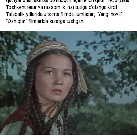
qatʼiyat bilan aktrisa bo‘lmoqchiligini eʼlon qildi. 1953-yilda
Toshkent teatr va rassomlik institutiga o‘qishga kirdi.
Talabalik yillarida u to‘rtta filmda, jumladan, “Yangi hovli”,
“Oshiqlar” filmlarida suratga tushgan.