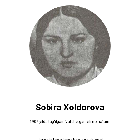
Sobira Xoldorova
1907-yilda tug‘ilgan. Vafot etgan yili nomaʼlum.
Jurnalist maʼlumotiga ega ilk ayol