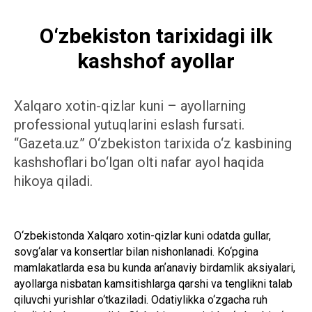
O‘zbekiston tarixidagi ilk
kashshof ayollar
Xalqaro xotin-qizlar kuni – ayollarning
professional yutuqlarini eslash fursati.
“Gazeta.uz” O‘zbekiston tarixida o‘z kasbining
kashshoflari bo‘lgan olti nafar ayol haqida
hikoya qiladi.
O‘zbekistonda Xalqaro xotin-qizlar kuni odatda gullar,
sovg‘alar va konsertlar bilan nishonlanadi. Ko‘pgina
mamlakatlarda esa bu kunda anʼanaviy birdamlik aksiyalari,
ayollarga nisbatan kamsitishlarga qarshi va tenglikni talab
qiluvchi yurishlar o‘tkaziladi. Odatiylikka o‘zgacha ruh