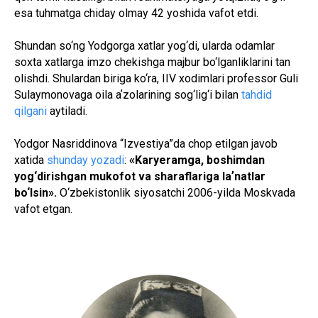
esa tuhmatga chiday olmay 42 yoshida vafot etdi.
Shundan so‘ng Yodgorga xatlar yog‘di, ularda odamlar
soxta xatlarga imzo chekishga majbur bo‘lganliklarini tan
olishdi. Shulardan biriga ko‘ra, IIV xodimlari professor Guli
Sulaymonovaga oila aʼzolarining sog‘lig‘i bilan
tahdid
qilgani
aytiladi.
Yodgor Nasriddinova “Izvestiya”da chop etilgan javob
xatida
shunday yozadi
:
«Karyeramga, boshimdan
yog‘dirishgan mukofot va sharaflariga laʼnatlar
bo‘lsin».
O‘zbekistonlik siyosatchi 2006-yilda Moskvada
vafot etgan.