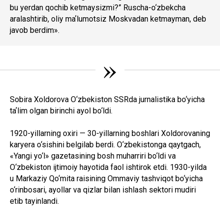
bu yerdan qochib ketmaysizmi?” Ruscha-o‘zbekcha
aralashtirib, oliy maʼlumotsiz Moskvadan ketmayman, deb
javob berdim».
»
Sobira Xoldorova O‘zbekiston SSRda jurnalistika bo‘yicha
taʼlim olgan birinchi ayol bo‘ldi.
1920-yillarning oxiri — 30-yillarning boshlari Xoldorovaning
karyera o‘sishini belgilab berdi. O‘zbekistonga qaytgach,
«Yangi yo‘l» gazetasining bosh muharriri bo‘ldi va
O‘zbekiston ijtimoiy hayotida faol ishtirok etdi. 1930-yilda
u Markaziy Qo‘mita raisining Ommaviy tashviqot bo‘yicha
o‘rinbosari, ayollar va qizlar bilan ishlash sektori mudiri
etib tayinlandi.