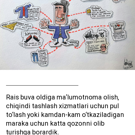
Rais buva oldiga maʼlumotnoma olish,
chiqindi tashlash xizmatlari uchun pul
to‘lash yoki kamdan-kam o‘tkaziladigan
maraka uchun katta qozonni olib
turishga borardik.