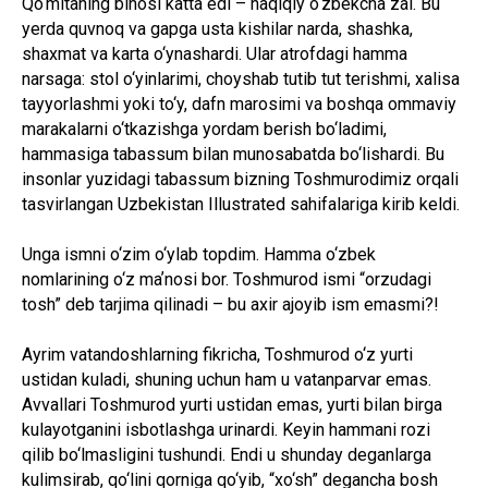
Qo‘mitaning binosi katta edi – haqiqiy o‘zbekcha zal. Bu
yerda quvnoq va gapga usta kishilar narda, shashka,
shaxmat va karta o‘ynashardi. Ular atrofdagi hamma
narsaga: stol o‘yinlarimi, choyshab tutib tut terishmi, xalisa
tayyorlashmi yoki to‘y, dafn marosimi va boshqa ommaviy
marakalarni o‘tkazishga yordam berish bo‘ladimi,
hammasiga tabassum bilan munosabatda bo‘lishardi. Bu
insonlar yuzidagi tabassum bizning Toshmurodimiz orqali
tasvirlangan Uzbekistan Illustrated sahifalariga kirib keldi.
Unga ismni o‘zim o‘ylab topdim. Hamma o‘zbek
nomlarining o‘z maʼnosi bor. Toshmurod ismi “orzudagi
tosh” deb tarjima qilinadi – bu axir ajoyib ism emasmi?!
Ayrim vatandoshlarning fikricha, Toshmurod o‘z yurti
ustidan kuladi, shuning uchun ham u vatanparvar emas.
Avvallari Toshmurod yurti ustidan emas, yurti bilan birga
kulayotganini isbotlashga urinardi. Keyin hammani rozi
qilib bo‘lmasligini tushundi. Endi u shunday deganlarga
kulimsirab, qo‘lini qorniga qo‘yib, “xo‘sh” degancha bosh