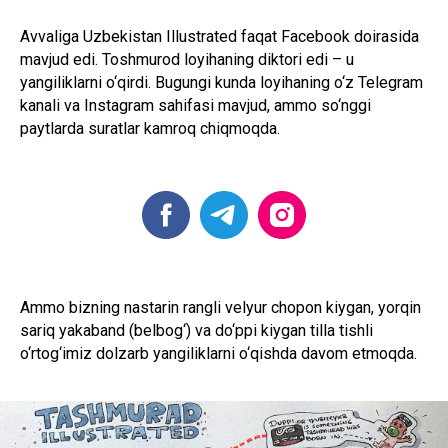
Avvaliga Uzbekistan Illustrated faqat Facebook doirasida
mavjud edi. Toshmurod loyihaning diktori edi – u
yangiliklarni o‘qirdi. Bugungi kunda loyihaning o‘z Telegram
kanali va Instagram sahifasi mavjud, ammo so‘nggi
paytlarda suratlar kamroq chiqmoqda.
Ammo bizning nastarin rangli velyur chopon kiygan, yorqin
sariq yakaband (belbog‘) va do‘ppi kiygan tilla tishli
o‘rtog‘imiz dolzarb yangiliklarni o‘qishda davom etmoqda.