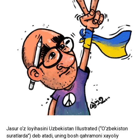
Jasur o‘z loyihasini Uzbekistan Illustrated (“O‘zbekiston
suratlarda”) deb atadi, uning bosh qahramoni xayoliy