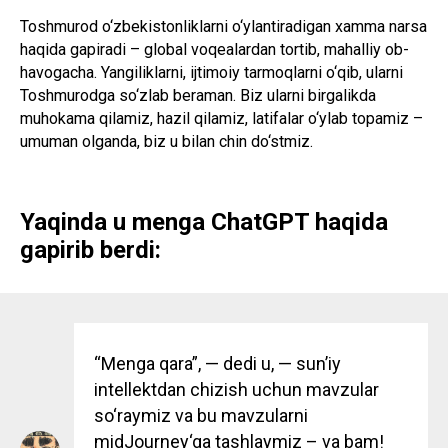
Toshmurod o‘zbekistonliklarni o‘ylantiradigan xamma narsa
haqida gapiradi – global voqealardan tortib, mahalliy ob-
havogacha. Yangiliklarni, ijtimoiy tarmoqlarni o‘qib, ularni
Toshmurodga so‘zlab beraman. Biz ularni birgalikda
muhokama qilamiz, hazil qilamiz, latifalar o‘ylab topamiz –
umuman olganda, biz u bilan chin do‘stmiz.
Yaqinda u menga ChatGPT haqida
gapirib berdi:
“Menga qara”, — dedi u, — sunʼiy
intellektdan chizish uchun mavzular
so‘raymiz va bu mavzularni
midJourney‘ga tashlaymiz – va bam!