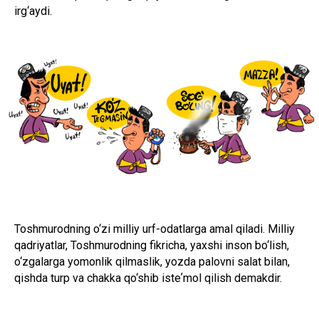
irg‘aydi.
Toshmurodning o‘zi milliy urf-odatlarga amal qiladi. Milliy
qadriyatlar, Toshmurodning fikricha, yaxshi inson bo‘lish,
o‘zgalarga yomonlik qilmaslik, yozda palovni salat bilan,
qishda turp va chakka qo‘shib isteʼmol qilish demakdir.