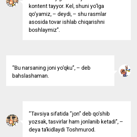
kontent tayyor. Kel, shuni yo‘lga
qo‘yamiz, – deydi, – shu rasmlar
asosida tovar ishlab chiqarishni
boshlaymiz”.
“Bu narsaning joni yo‘qku”, – deb
bahslashaman.
“Tavsiya sifatida “jon” deb qo‘shib
yozsak, tasvirlar ham jonlanib ketadi”, –
deya taʼkidlaydi Toshmurod.