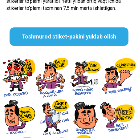
stikerlar to‘plami yaratildi. Yetti yildan ortiq vaqt ichida
stikerlar to‘plami taxminan 7,5 mln marta ishlatilgan.
Toshmurod stiket-pakini yuklab olish