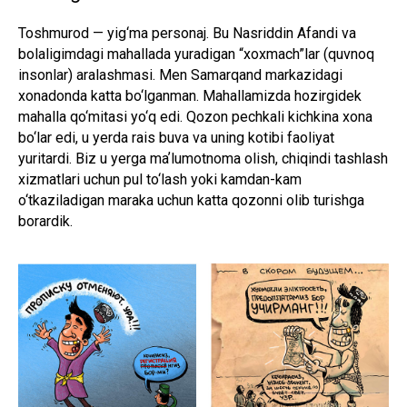
Toshmurod — yig‘ma personaj. Bu Nasriddin Afandi va
bolaligimdagi mahallada yuradigan “xoxmach”lar (quvnoq
insonlar) aralashmasi. Men Samarqand markazidagi
xonadonda katta bo‘lganman. Mahallamizda hozirgidek
mahalla qo‘mitasi yo‘q edi. Qozon pechkali kichkina xona
bo‘lar edi, u yerda rais buva va uning kotibi faoliyat
yuritardi. Biz u yerga maʼlumotnoma olish, chiqindi tashlash
xizmatlari uchun pul to‘lash yoki kamdan-kam
o‘tkaziladigan maraka uchun katta qozonni olib turishga
borardik.