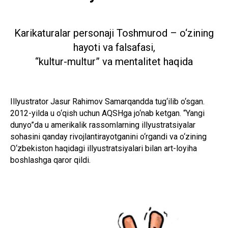
Karikaturalar personaji Toshmurod – o‘zining
hayoti va falsafasi,
“kultur-multur” va mentalitet haqida
Illyustrator Jasur Rahimov Samarqandda tug‘ilib o‘sgan.
2012-yilda u o‘qish uchun AQSHga jo‘nab ketgan. “Yangi
dunyo”da u amerikalik rassomlarning illyustratsiyalar
sohasini qanday rivojlantirayotganini o‘rgandi va o‘zining
O‘zbekiston haqidagi illyustratsiyalari bilan art-loyiha
boshlashga qaror qildi.