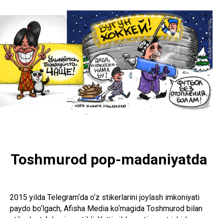
Toshmurod pop-madaniyatda
2015 yilda Telegram‘da o‘z stikerlarini joylash imkoniyati
paydo bo‘lgach, Afisha Media ko‘magida Toshmurod bilan