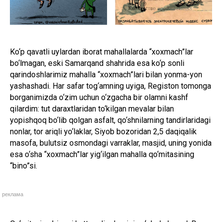
Ko‘p qavatli uylardan iborat mahallalarda “xoxmach”lar
bo‘lmagan, eski Samarqand shahrida esa ko‘p sonli
qarindoshlarimiz mahalla “xoxmach”lari bilan yonma-yon
yashashadi. Har safar tog‘amning uyiga, Registon tomonga
borganimizda o‘zim uchun o‘zgacha bir olamni kashf
qilardim: tut daraxtlaridan to‘kilgan mevalar bilan
yopishqoq bo‘lib qolgan asfalt, qo‘shnilarning tandirlaridagi
nonlar, tor ariqli yo‘laklar, Siyob bozoridan 2,5 daqiqalik
masofa, bulutsiz osmondagi varraklar, masjid, uning yonida
esa o‘sha “xoxmach”lar yig‘ilgan mahalla qo‘mitasining
“bino”si.
реклама