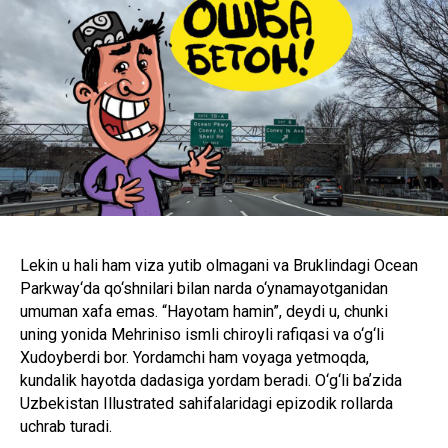
Lekin u hali ham viza yutib olmagani va Bruklindagi Ocean
Parkway‘da qo‘shnilari bilan narda o‘ynamayotganidan
umuman xafa emas. “Hayotam hamin”, deydi u, chunki
uning yonida Mehriniso ismli chiroyli rafiqasi va o‘g‘li
Xudoyberdi bor. Yordamchi ham voyaga yetmoqda,
kundalik hayotda dadasiga yordam beradi. O‘g‘li baʼzida
Uzbekistan Illustrated sahifalaridagi epizodik rollarda
uchrab turadi.