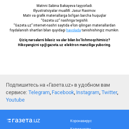
Matnni Sabina Bakayeva tayyorladi.
Illyustratsiyalar muallifi: Jasur Raximov.
Matn va grafik materiallarga bo‘lgan barcha huquqlar
“Gazeta.uz” nashriga tegishli.
“Gazeta.uz” internet-nashri saytida eʼlon qilingan materiallardan
foydalanish shartlari bilan quyidagi
havolada
tanishishingiz mumkin.
Qiziq narsalarni bilasiz va ular bilan bo‘lishmoqchimisiz?
Hikoyangizni sp@gazeta.uz elektron manziliga yuboring.
Подпишитесь на «Газета.uz» в удобном вам
сервисе:
Telegram
,
Facebook
,
Instagram
,
Twitter
,
Youtube
Коронавирус
Колумнисты