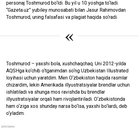
personaj Toshmurod bo‘ldi. Bu yil u 10 yoshga to‘ladi.
“Gazeta.uz” yubiley munosabati bilan Jasur Rahimovdan
Toshmurod, uning falsafasi va plagiat haqida so‘radi.
«
Toshmurod – yaxshi bola, xushchaqchaq. Uni 2012-yilda
AQSHga ko‘chib o‘tganimdan so‘ng Uzbekistan Illustrated
loyihasi uchun yaratdim. Men O‘zbekiston haqida rasmlar
chizardim, lekin Amerikada illyustratsiyalar brendlar uchun
ishlatiladi va shunga mos ravishda bu brendlar
illyustratsiyalar orqali ham rivojlantiriladi. O‘zbekistonda
ham o‘ziga xos shunday narsa bo‘lsa, yaxshi bo‘lardi, deb
o‘yladim.
реклама