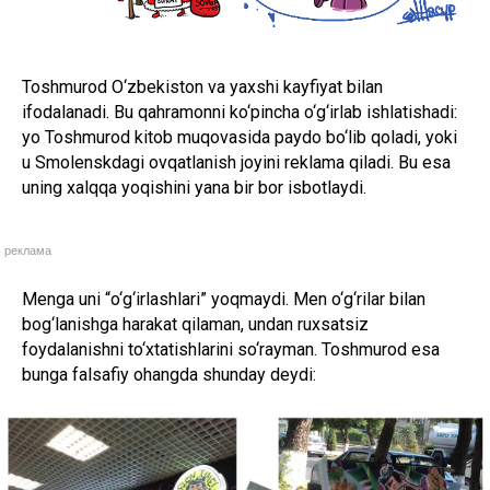
Toshmurod O‘zbekiston va yaxshi kayfiyat bilan
ifodalanadi. Bu qahramonni ko‘pincha o‘g‘irlab ishlatishadi:
yo Toshmurod kitob muqovasida paydo bo‘lib qoladi, yoki
u Smolenskdagi ovqatlanish joyini reklama qiladi. Bu esa
uning xalqqa yoqishini yana bir bor isbotlaydi.
реклама
Menga uni “o‘g‘irlashlari” yoqmaydi. Men o‘g‘rilar bilan
bog‘lanishga harakat qilaman, undan ruxsatsiz
foydalanishni to‘xtatishlarini so‘rayman. Toshmurod esa
bunga falsafiy ohangda shunday deydi: