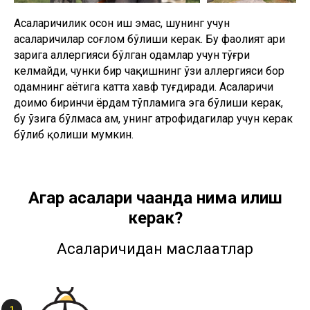
Асаларичилик осон иш эмас, шунинг учун
асаларичилар соғлом бўлиши керак. Бу фаолият ари
заҳрига аллергияси бўлган одамлар учун тўғри
келмайди, чунки бир чақишнинг ўзи аллергияси бор
одамнинг ҳаётига катта хавф туғдиради. Асаларичи
доимо биринчи ёрдам тўпламига эга бўлиши керак,
бу ўзига бўлмаса ҳам, унинг атрофидагилар учун керак
бўлиб қолиши мумкин.
Агар асалари чаққанда нима қилиш
керак?
Асаларичидан маслаҳатлар
1