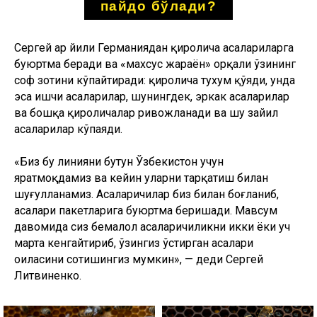
ва бошқа қироличалар ривожланади ва шу зайил
асаларилар кўпаяди.
«Биз бу линияни бутун Ўзбекистон учун
яратмоқдамиз ва кейин уларни тарқатиш билан
шуғулланамиз. Асаларичилар биз билан боғланиб,
асалари пакетларига буюртма беришади. Мавсум
давомида сиз бемалол асаларичиликни икки ёки уч
марта кенгайтириб, ўзингиз ўстирган асалари
оиласини сотишингиз мумкин», — деди Сергей
Литвиненко.