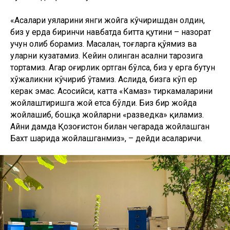
«Асалари уяларини янги жойга кўчиришдан олдин,
биз у ерда биринчи навбатда битта қутини – назорат
учун олиб борамиз. Масалан, тоғларга қўямиз ва
уларни кузатамиз. Кейин олинган асални тарозига
тортамиз. Агар оғирлик ортган бўлса, биз у ерга бутун
хўжаликни кўчириб ўтамиз. Аслида, бизга кўп ер
керак эмас. Асосийси, катта «Камаз» тиркамаларини
жойлаштиришга жой етса бўлди. Биз бир жойда
жойлашиб, бошқа жойларни «разведка» қиламиз.
Айни дамда Қозоғистон билан чегарада жойлашган
Бахт шаҳрида жойлашганмиз», – дейди асаларичи.