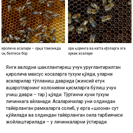
Қиролича асалари – орқа томонида
Қора қоринга ва катта кўзларга эга
оқ белгиси бор
эркак асалари
Янги авлодни шакллантириш учун уруғлантирилган
қиролича махсус косаларга тухум қўяди, уларни
асаларилар тўпланиш даврида (жинсий етук
ҳашаротларнинг колонияни қисмларга бўлиш учун
учиш даври – таҳр.) қўяди. Тўртинчи куни тухум
личинкага айланади. Асаларичилар уни олдиндан
тайёрланган рамкаларга солиб, у ерга «шоҳона» сут
қўйилади ва олдиндан тайёрланган оила тарбиячиси
жойлаштирилади – у личинкаларни ўстиради.
Бу орада яна бир она асалари оиласи личинкаларни
қиролича ҳужайраларига (қироличани чиқариб олиш
учун мўлжалланган алоҳида шаклдаги ҳужайра – таҳр.)
жойлаштиради. Тухум қўйилган пайтдан бошлаб
қироличанинг ҳужайрадан чиқишигача бўлган цикл 16
кун давом этади. Қиролича асалари жуфтлашиш
парвозларини амалга оширгандан сўнг ва эркак