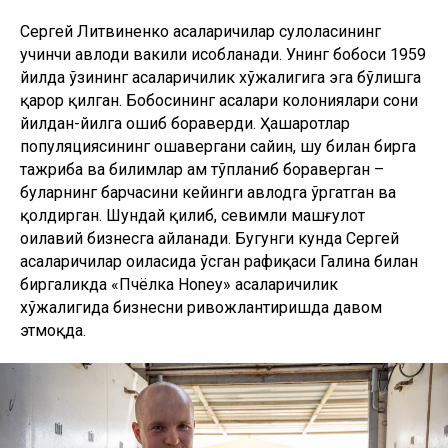
Сергей Литвиненко асаларичилар сулоласининг
учинчи авлоди вакили ҳисобланади. Унинг бобоси 1959
йилда ўзининг асаларичилик хўжалигига эга бўлишга
қарор қилган. Бобосининг асалари колониялари сони
йилдан-йилга ошиб бораверди. Ҳашаротлар
популяциясининг ошавергани сайин, шу билан бирга
тажриба ва билимлар ҳам тўпланиб бораверган –
буларнинг барчасини кейинги авлодга ўргатган ва
қолдирган. Шундай қилиб, севимли машғулот
оилавий бизнесга айланади. Бугунги кунда Сергей
асаларичилар оиласида ўсган рафиқаси Галина билан
биргаликда «Пчёлка Honey» асаларичилик
хўжалигида бизнесни ривожлантиришда давом
этмоқда.