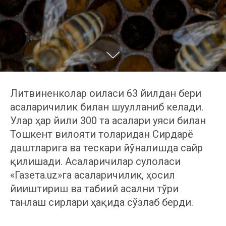
Литвиненколар оиласи 63 йилдан бери
асаларичилик билан шуғулланиб келади.
Улар ҳар йили 300 та асалари уяси билан
Тошкент вилояти тоғларидан Сирдарё
даштларига ва тескари йўналишда сайр
қилишади. Асаларичилар сулоласи
«Газета.uz»га асаларичилик, ҳосил
йиғиштириш ва табиий асални тўғри
танлаш сирлари ҳақида сўзлаб берди.