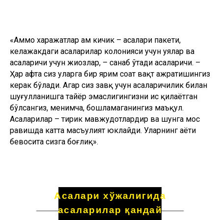
Ҳар ҳафта сиз уларга бир ярим соат вақт ажратишингиз
керак бўлади. Агар сиз завқ учун асаларичилик билан
шуғулланишга тайёр эмаслигингизни ҳис қилаётган
бўлсангиз, менимча, бошламаганингиз маъқул.
Асаларилар – тирик мавжудотлардир ва шунга мос
равишда катта масъулият юклайди. Уларнинг ҳаёти
бевосита сизга боғлиқ».
Асалари хўжалигида
асаларилар қандай
пайдо бўлади?
Сергей ҳар йили Германиядан қиролича асалариларга
буюртма беради ва «махсус жараён» орқали ўзининг
соф зотини кўпайтиради: қиролича тухум қўяди, унда
эса ишчи асаларилар, шунингдек, эркак асаларилар