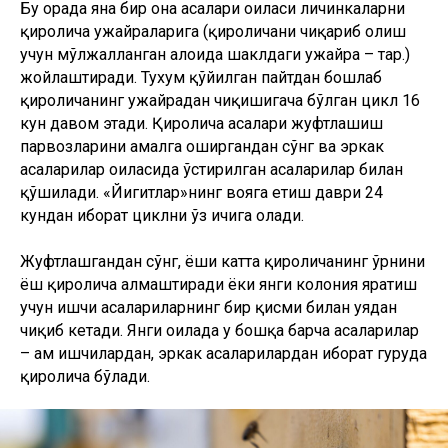
асаларилар оиласида ўстирилган асаларилар билан
қўшилади. «Йигитлар»нинг вояга етиш даври 24
кундан иборат циклни ўз ичига олади.
Жуфтлашгандан сўнг, ёши катта қироличанинг ўрнини
ёш қиролича алмаштиради ёки янги колония яратиш
учун ишчи асалариларнинг бир қисми билан уядан
чиқиб кетади. Янги оилада у бошқа барча асаларилар
– ҳам ишчилардан, эркак асаларилардан иборат гуруҳда
қиролича бўлади.