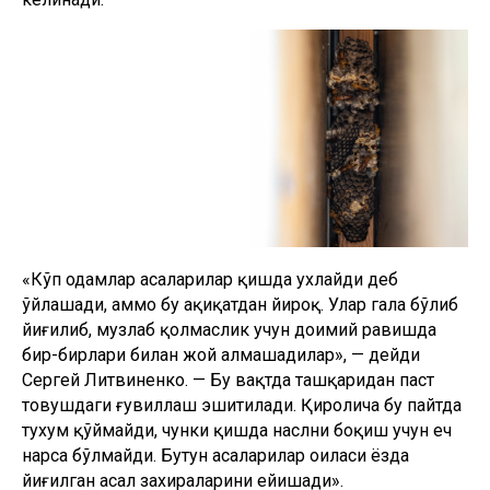
«Кўп одамлар асаларилар қишда ухлайди деб
ўйлашади, аммо бу ҳақиқатдан йироқ. Улар гала бўлиб
йиғилиб, музлаб қолмаслик учун доимий равишда
бир-бирлари билан жой алмашадилар», — дейди
Сергей Литвиненко. — Бу вақтда ташқаридан паст
товушдаги ғувиллаш эшитилади. Қиролича бу пайтда
тухум қўймайди, чунки қишда наслни боқиш учун ҳеч
нарса бўлмайди. Бутун асаларилар оиласи ёзда
йиғилган асал захираларини ейишади».
реклама
Ҳаво совуши билан асалариларнинг ҳаётига уларнинг
табиатдаги душманлари – оддий арилар ва
қовоғарилар таҳдид сола бошлайди. Улар уяларга