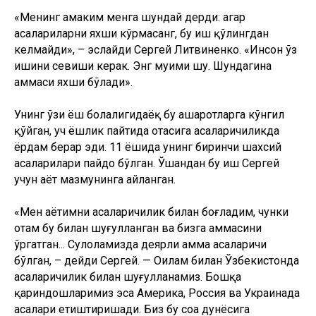
«Менинг амаким менга шундай дерди: агар
асалариларни яхши кўрмасанг, бу иш қўлингдан
келмайди», – эслайди Сергей Литвиненко. «Инсон ўз
ишини севиши керак. Энг муҳими шу. Шундагина
ҳаммаси яхши бўлади».
Унинг ўзи ёш болалигидаёқ бу ҳашаротларга кўнгил
қўйган, уч ёшлик пайтида отасига асаларичиликда
ёрдам берар эди. 11 ёшида унинг биринчи шахсий
асаларилари пайдо бўлган. Ўшандан бу иш Сергей
учун ҳаёт мазмунинга айланган.
«Мен ҳаётимни асаларичилик билан боғладим, чунки
отам бу билан шуғулланган ва бизга ҳаммасини
ўргатган... Сулоламизда деярли ҳамма асаларичи
бўлган, – дейди Сергей. — Оилам билан Ўзбекистонда
асаларичилик билан шуғулланамиз. Бошқа
қариндошларимиз эса Америка, Россия ва Украинада
асалари етиштиришади. Биз бу соҳа дунёсига