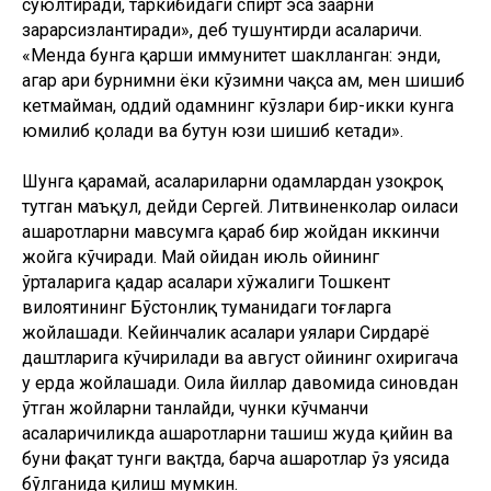
суюлтиради, таркибидаги спирт эса заҳарни
зарарсизлантиради», деб тушунтирди асаларичи.
«Менда бунга қарши иммунитет шаклланган: энди,
агар ари бурнимни ёки кўзимни чақса ҳам, мен шишиб
кетмайман, оддий одамнинг кўзлари бир-икки кунга
юмилиб қолади ва бутун юзи шишиб кетади».
Шунга қарамай, асалариларни одамлардан узоқроқ
тутган маъқул, дейди Сергей. Литвиненколар оиласи
ҳашаротларни мавсумга қараб бир жойдан иккинчи
жойга кўчиради. Май ойидан июль ойининг
ўрталарига қадар асалари хўжалиги Тошкент
вилоятининг Бўстонлиқ туманидаги тоғларга
жойлашади. Кейинчалик асалари уялари Сирдарё
даштларига кўчирилади ва август ойининг охиригача
у ерда жойлашади. Оила йиллар давомида синовдан
ўтган жойларни танлайди, чунки кўчманчи
асаларичиликда ҳашаротларни ташиш жуда қийин ва
буни фақат тунги вақтда, барча ҳашаротлар ўз уясида
бўлганида қилиш мумкин.