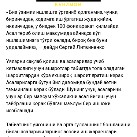
уддалаймиз», — дейди Сергей Литвиненко.
Уяларни сақлаб қолиш ва асаларилар учиб
кетмаслиги учун ҳашаротлар табиатда топа оладиган
шароитлардан кўра яхшироқ шароит яратиш керак.
Асалариларга бутун йил давомида бундай ҳаётни
таъминлаш керак бўлади. Шунинг учун, асаларичи
учун ҳар бир мавсум хўжаликни асал йиғиш учун
тайёрлаши керак бўлган маълум бир иш юки
ҳисобланади.
Табиатнинг уйғониши ва эрта гуллашнинг бошланиши
билан асаларичиларнинг асосий иш жараёнлари
бошланади. Шу билан бирга, асаларилар ҳам уйғонади.
Ҳашаротлар ўз уяларини ўликлардан, яъни ўлиб
қолган ўртоқларининг жасадларидан тозалашади ва
дастлабки парвозга чиқишади. Нектар йиғиш учун
асалари уядан уч-тўрт километр узоқликка уча олади,
лекин у нектарларнинг асосий қисмини уйга яқинроқ
жойлардан – икки километр радиусдан йиғади.