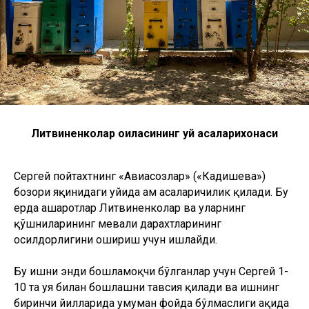
Литвиненколар оиласининг уй асаларихонаси
Сергей пойтахтнинг «Авиасозлар» («Кадишева»)
бозори яқинидаги уйида ҳам асаларичилик қилади. Бу
ерда ҳашаротлар Литвиненколар ва уларнинг
қўшниларининг мевали дарахтларининг
ҳосилдорлигини ошириш учун ишлайди.
Бу ишни энди бошламоқчи бўлганлар учун Сергей 1-
10 та уя билан бошлашни тавсия қилади ва ишнинг
биринчи йилларида умуман фойда бўлмаслиги ҳақида