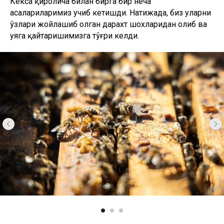
Асални йиғиб олиш ёзнинг ўрталарида ёки охирига
яқинроқ пайтда бошланади. Бу об-ҳавога боғлиқ.
Асаларичининг сўзларига кўра, қишда қор кўп ёғса, ер
сувга чуқур тўйинган бўлиб, асал йиғиш даври ҳатто
май ва июнь ойларига тўғри келиши ҳам мумкин.
Кучли ёмғирлар фақат тупроқнинг юқори қатламини