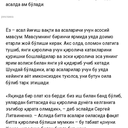
етарли жой бўлиши керак. Акс ҳолда, оломон ҳолатига
тушиб, янги қиролича учун қиролича катакларини
қуришни бошлайдилар ва эски қиролича эса уянинг
ярим аҳолиси билан янги уй қидириб учиб кетади.
Шундай бўладики, агар асаларилар учун бу уяда
кейинги ҳаёт имконсиздек туюлса, уни бутун оила
бўлиб тарк этишади.
«Яқинда бир ҳолат юз берди: биз иш билан банд бўлиб,
уялардан биттасида ёш қиролича дунёга келганига
эътибор қарата олмадик», – деб эслайди Сергей
Литвиненко. – Аслида битта асалари оиласида фақат
битта қиролича бўлиши мумкин – бу табиат қонуни.
Кекса қиролича билан бирга бир неча
асалариларимиз учиб кетишди. Натижада, биз уларни
ўзлари жойлашиб олган дарахт шохларидан олиб ва
уяга қайтаришимизга тўғри келди.