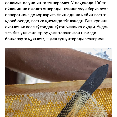
банкаларга қуямиз», – дея тушунтиради асаларичи.