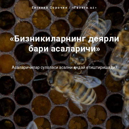
Евгений Сорочин / «Газета.uz»
«Бизникиларнинг деярли
бари асаларичи»
Асаларичилар сулоласи асални қандай етиштиришади?