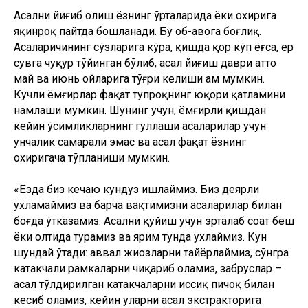
намлаши мумкин. Шунинг учун, ёмғирли қишдан
кейин ўсимликларнинг гуллаши асаларилар учун
унчалик самарали эмас ва асал фақат ёзнинг
охиригача тўпланиши мумкин.
«Ёзда биз кечаю кундуз ишлаймиз. Биз деярли
ухламаймиз ва барча вақтимизни асаларилар билан
боғда ўтказамиз. Асални қуйиш учун эрталаб соат беш
ёки олтида турамиз ва ярим тунда ухлаймиз. Кун
шундай ўтади: аввал жиҳозларни тайёрлаймиз, сўнгра
катакчали рамкаларни чиқариб оламиз, забруслар –
асал тўлдирилган катакчаларни иссиқ пичоқ билан
кесиб оламиз, кейин уларни асал экстракторига
соламиз ва уни ишга туширамиз. У дақиқада 100 та
айланишни амалга оширади, шунинг учун барча асал
аппаратнинг деворларига ёпишади ва кейин пастга
қараб оқади, пастки қисмида тўпланади. Биз кранни
очамиз ва асал тўғридан-тўғри челакка оқади. Ундан
эса биз уни фильтр орқали тозаланган шаклда