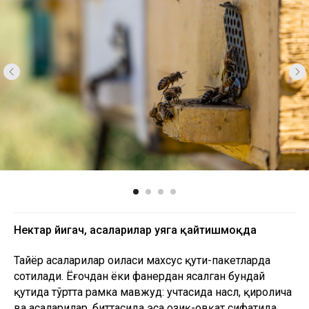
Нектар йиғгач, асаларилар уяга қайтишмоқда
Тайёр асаларилар оиласи махсус қути-пакетларда
сотилади. Ёғочдан ёки фанердан ясалган бундай
қутида тўртта рамка мавжуд: учтасида насл, қиролича
ва асаларилар, биттасида эса озиқ-овқат сифатида
асал бор. Битта ари пакети 300 минг сўм атрофида
туради. Шунингдек, Литвиненколар қиролича
катакчаларини алоҳида ҳолда 15 000 сўмдан,
қироличаларни эса 100 000 сўмдан сотишади.
– Асаларичилик хўжалигимизда асалариларнинг икки