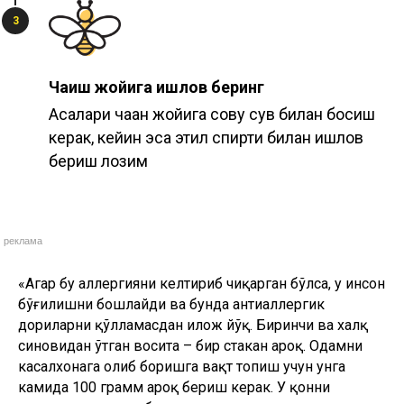
3
Чақиш жойига ишлов беринг
Асалари чаққан жойига совуқ сув билан босиш
керак, кейин эса этил спирти билан ишлов
бериш лозим
реклама
«Агар бу аллергияни келтириб чиқарган бўлса, у инсон
бўғилишни бошлайди ва бунда антиаллергик
дориларни қўлламасдан илож йўқ. Биринчи ва халқ
синовидан ўтган восита – бир стакан ароқ. Одамни
касалхонага олиб боришга вақт топиш учун унга
камида 100 грамм ароқ бериш керак. У қонни