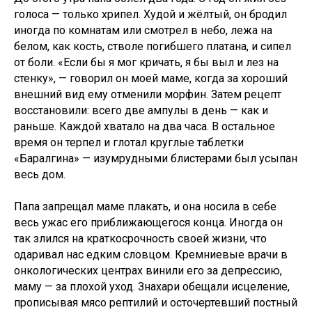
голоса — только хрипел. Худой и жёлтый, он бродил
иногда по комнатам или смотрел в небо, лежа на
белом, как кость, стволе погибшего платана, и сипел
от боли. «Если бы я мог кричать, я бы выл и лез на
стенку», — говорил он моей маме, когда за хороший
внешний вид ему отменили морфин. Затем рецепт
восстановили: всего две ампулы в день — как и
раньше. Каждой хватало на два часа. В остальное
время он терпел и глотал круглые таблетки
«Баралгина» — изумрудными блистерами был усыпан
весь дом.
Папа запрещал маме плакать, и она носила в себе
весь ужас его приближающегося конца. Иногда он
так злился на краткосрочность своей жизни, что
одаривал нас едким словцом. Кремниевые врачи в
онкологических центрах винили его за депрессию,
маму — за плохой уход. Знахари обещали исцеление,
прописывая мясо рептилий и осточертевший постный