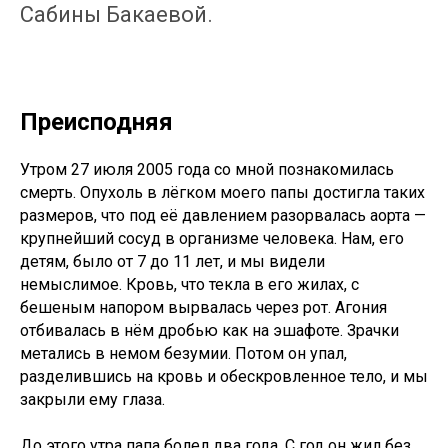
Сабины Бакаевой.
Преисподняя
Утром 27 июля 2005 года со мной познакомилась
смерть. Опухоль в лёгком моего папы достигла таких
размеров, что под её давлением разорвалась аорта —
крупнейший сосуд в организме человека. Нам, его
детям, было от 7 до 11 лет, и мы видели
немыслимое. Кровь, что текла в его жилах, с
бешеным напором вырвалась через рот. Агония
отбивалась в нём дробью как на эшафоте. Зрачки
метались в немом безумии. Потом он упал,
разделившись на кровь и обескровленное тело, и мы
закрыли ему глаза.
До этого утра папа болел два года. С год он жил без