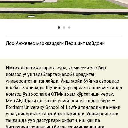
Лос-Анжелес марказидаги Першинг майдони
Имтиҳон натижаларига кўра, комиссия ҳар бир
номзод учун талабларга жавоб берадиган
университетни танлайди. Ўқиш жойи бўйича сўровлар
инобатга олинади. Шунинг учун ариза топшираётганда
номзод ўзи хоҳлаган ОТМни ҳам кўрсатиши керак.
Мен АҚШдаги энг яхши университетлардан бири —
Fordham University School of Law'ни танладим ва мени
ўша университетга жойлаштиришди. Университетни
танлашда ўқув дастурлари сифати, иш ҳақи ва
битирувчиларнинг иш билан таъминланишига