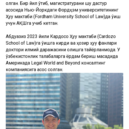
олган. Бир йил ўтиб, магистратурани шу дастур
асосида Нью-Йоркдаги Фордҳэм университетининг
Ҳуқуқ мактаби (Fordham University School of Law)да ўқиш
учун АҚШга учиб кетган.
Абдуазиз 2023 йили Кардосо Ҳуқуқ мактаби (Cardozo
School of Law)га ўқишга кирди ва ҳозир ҳуқуқ фанлари
доктори илмий даражасини олишга тайёрланмоқда. У
ўзбекистонлик талабаларга ёрдам бериш мақсадида
Америкада Legal World and Beyond консалтинг
компаниясига асос солган.