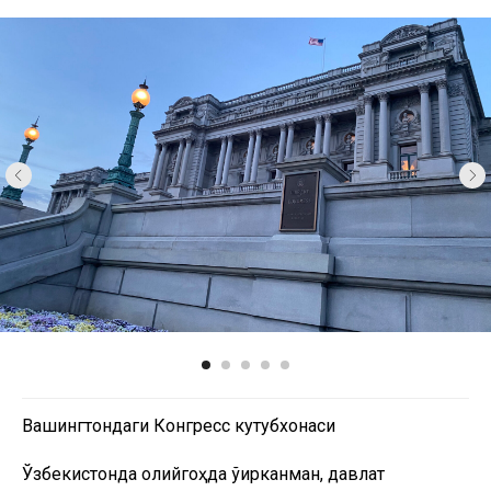
Вашингтондаги Конгресс кутубхонаси
Ўзбекистонда олийгоҳда ўқирканман, давлат