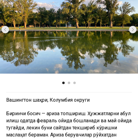
Вашингтон шаҳри, Колумбия округи
Биринчи босқич — ариза топшириш. Ҳужжатларни қабул
қилиш одатда февраль ойида бошланади ва май ойида
тугайди, лекин буни сайтдан текшириб кўришни
маслаҳат бераман. Ариза берувчилар рўйхатдан