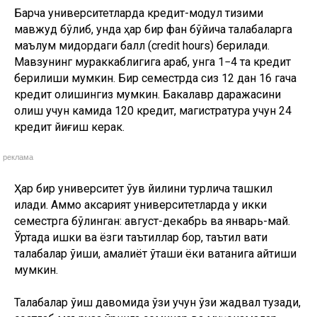
Барча университетларда кредит-модул тизими
мавжуд бўлиб, унда ҳар бир фан бўйича талабаларга
маълум миқдордаги балл (credit hours) берилади.
Мавзунинг мураккаблигига қараб, унга 1−4 та кредит
берилиши мумкин. Бир семестрда сиз 12 дан 16 гача
кредит олишингиз мумкин. Бакалавр даражасини
олиш учун камида 120 кредит, магистратура учун 24
кредит йиғиш керак.
реклама
Ҳар бир университет ўқув йилини турлича ташкил
қилади. Аммо аксарият университетларда у икки
семестрга бўлинган: август-декабрь ва январь-май.
Ўртада қишки ва ёзги таътиллар бор, таътил вақти
талабалар ўқиши, амалиёт ўташи ёки ватанига қайтиши
мумкин.
Талабалар ўқиш давомида ўзи учун ўзи жадвал тузади,