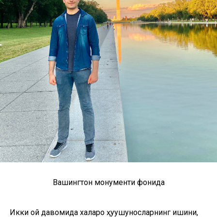
Вашингтон монументи фонида
Икки ой давомида халқаро ҳуқуқшуносларнинг ишини,