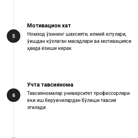
Мотивацион хат
Номзод ўзининг шахсияти, илмий ютуқлари,
5
ўқишдан кўзлаган мақсадлари ва мотивацияси
ҳақида ёзиши керак.
Учта тавсиянома
Тавсияномалар университет профессорлари
6
ёки иш берувчилардан бўлиши тавсия
этилади.