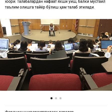
юқори. Талабалардан нафақат яхши ўқиш, балки мустақил
таълим олишга тайёр бўлиш ҳам талаб этилади.