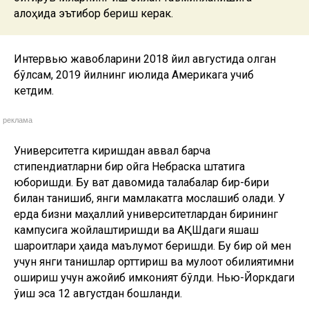
алоҳида эътибор бериш керак.
Интервью жавобларини 2018 йил августида олган
бўлсам, 2019 йилнинг июлида Америкага учиб
кетдим.
реклама
Университетга киришдан аввал барча
стипендиатларни бир ойга Небраска штатига
юборишди. Бу вақт давомида талабалар бир-бири
билан танишиб, янги мамлакатга мослашиб олади. У
ерда бизни маҳаллий университетлардан бирининг
кампусига жойлаштиришди ва АҚШдаги яшаш
шароитлари ҳақида маълумот беришди. Бу бир ой мен
учун янги танишлар орттириш ва мулоқот қобилиятимни
ошириш учун ажойиб имконият бўлди. Нью-Йоркдаги
ўқиш эса 12 августдан бошланди.