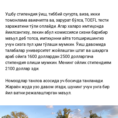
Ушбу стипендия ўқиш, тиббий суғурта, виза, икки
томонлама авиачипта ва, зарурат бўлса, TOEFL тести
харажатини тўлиқ қоплайди. Агар халқаро имтиҳонда
йиқилсангизу, лекин қабул комиссияси сизни барибир
маъқул деб топса, имтиҳонни қайта топширишингиз
учун сизга пул ҳам тўлаши мумкин. Ўқиш давомида
талабалар университет жойлашган штат ва шаҳарга
қараб ойига 1600 доллардан 2500 долларгача
стипендия олиши мумкин. Менинг ойлик стипендиям
2100 доллар эди.
Номзодлар танлов асосида уч босқичда танланади.
Жараён жуда узоқ давом этади, шунинг учун унга бир
йил вақтни режалаштирган маъқул.