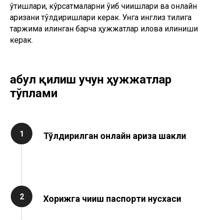
ўтишлари, кўрсатмаларни ўқиб чиқишлари ва онлайн
аризани тўлдиришлари керак. Унга инглиз тилига
таржима қилинган барча ҳужжатлар илова қилиниши
керак.
Қабул қилиш учун ҳужжатлар
тўплами
1
Тўлдирилган онлайн ариза шакли
2
Хорижга чиқиш паспорти нусхаси