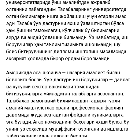
университетларида ўқиш амалиётдан ажралиб
қолганини пайқагандим. Талабаларнинг университетда
олган билимлари ишга жойлашиш учун етарли эмас
эди. Талаба ўқув дастурини яхши ўзлаштирган бўлса
ҳам, ўқишни тамомлагач, кўпчилик бу билимларни
қаерда ва қандай қўллашни билмайди. Ўз навбатида, иш
берувчилар ҳам таълим тизимига ишонмайди, шу
боис битирувчининг дипломи иш топиш масаласида
аксарият ҳолларда бирор ёрдам беролмайди.
Америкада эса, аксинча — назария амалиёт билан
бевосита боғлиқ. Ўқув дастури иш берувчилар — давлат
ва хусусий сектор вакиллари томонидан
битирувчиларга қўйиладиган талабларга асосланган.
Талабалар замонавий билимлардан ташқари турли
амалий машғулотлар орқали профессионал фаолият
давомида жуда асқатадиган фойдали кўникмаларга
эга бўлади. Агар номзоднинг баҳолари яхши бўлса, бу
унинг ўз соҳасида муваффақият қозонгани ва ишлашга
тайёр эканлигидан далолат беради.