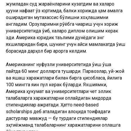
жумладан суд жараёнларини кузатдим ва халқаро
ҳуқуқни нафақат ўз юртимда, балки хорижда ҳам амалга
оширадиган мутахассис бўлишни хоҳлашимни
англадим. Орзуларимни рўёбга чиқариш учун хориж
университетида ўқиб, халқаро диплом олишим керак
эди. Америка юридик таълими дунёдаги энг
яхшиларидан бири, шунинг учун қайси мамлакатда ўқиш
борасида дарҳол бир қарорга келдим.
Американинг нуфузли университетида ўқиш ўша
пайтда 60 минг долларга тушарди. Парвозлар, уй-жой
ва яшаш харажатлари билан бирга ҳисобласа, йилига
100 мингга яқин пул керак бўларди. Яхшиямки,
Америка ҳукумат ва университетлари чет эллик
талабаларга харажатларни қоплайдиган миқдорда
стипендиялар ажратади. Ҳатто need-based
scholarships деб аталадиган алоҳида тоифадаги
дастурлар мавжуд — бу турдаги стипендиялар
эҳтиёжманд талабаларнинг харажатларини қоплашга