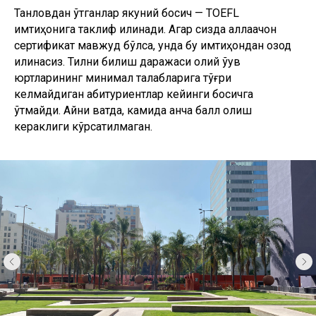
Танловдан ўтганлар якуний босқич — TOEFL
имтиҳонига таклиф қилинади. Агар сизда аллақачон
сертификат мавжуд бўлса, унда бу имтиҳондан озод
қилинасиз. Тилни билиш даражаси олий ўқув
юртларининг минимал талабларига тўғри
келмайдиган абитуриентлар кейинги босқичга
ўтмайди. Айни вақтда, камида қанча балл олиш
кераклиги кўрсатилмаган.