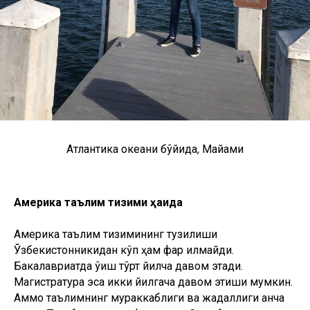
Атлантика океани бўйида, Майами
Америка таълим тизими ҳақида
Америка таълим тизимининг тузилиши
Ўзбекистонникидан кўп ҳам фарқ қилмайди.
Бакалавриатда ўқиш тўрт йилча давом этади.
Магистратура эса икки йилгача давом этиши мумкин.
Аммо таълимнинг мураккаблиги ва жадаллиги анча