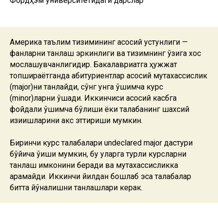
Фордҳэм университетидаги дарслар
Америка таълим тизимининг асосий устунлиги —
фанларни танлаш эркинлиги ва тизимнинг ўзига хос
мослашувчанлигидир. Бакалавриатга ҳужжат
топшираётганда абитуриентлар асосий мутахассислик
(major)ни танлайди, сўнг унга қўшимча курс
(minor)ларни қўшади. Иккинчиси асосий касбга
фойдали қўшимча бўлиши ёки талабанинг шахсий
қизиқишларини акс эттириши мумкин.
Биринчи курс талабалари undeclared major дастури
бўйича ўқиши мумкин, бу уларга турли курсларни
танлаш имконини беради ва мутахассисликка
қарамайди. Иккинчи йилдан бошлаб эса талабалар
битта йўналишни танлашлари керак.