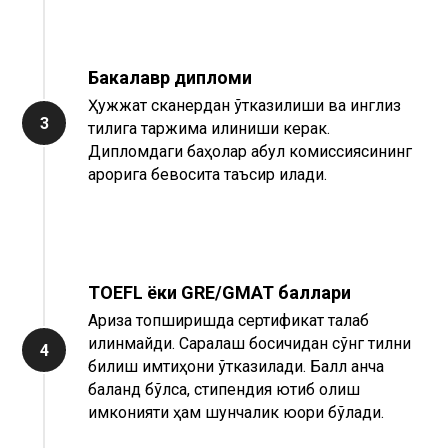
Бакалавр дипломи
Ҳужжат сканердан ўтказилиши ва инглиз
3
тилига таржима қилиниши керак.
Дипломдаги баҳолар қабул комиссиясининг
қарорига бевосита таъсир қилади.
TOEFL ёки GRE/GMAT баллари
Ариза топширишда сертификат талаб
қилинмайди. Саралаш босқичидан сўнг тилни
4
билиш имтиҳони ўтказилади. Балл қанча
баланд бўлса, стипендия ютиб олиш
имконияти ҳам шунчалик юқори бўлади.