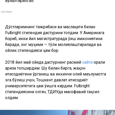
йўналтирилган.
реклама
Дўстларимнинг тажрибаси ва маслаҳати билан
Fulbright стипендия дастурини топдим. У Америкага
бориб, икки йил магистратурада ўқиш имкониятини
беради, энг муҳими — тўлиқ молиялаштирилади ва
ойлик стипендияси ҳам бор.
2018 йил май ойида дастурнинг расмий
сайти
орқали
ариза топширдим. Шу билан бирга, жаҳон
иқтисодиётини ўрганиш ва иккинчи олий маълумотга
эга бўлиш учун, Тошкент давлат иқтисодиёт
университетига ҳам ўқишга кирдим. Fulbright
стипендиясини олгач, ТДИУда масофавий таҳсил
олдим.