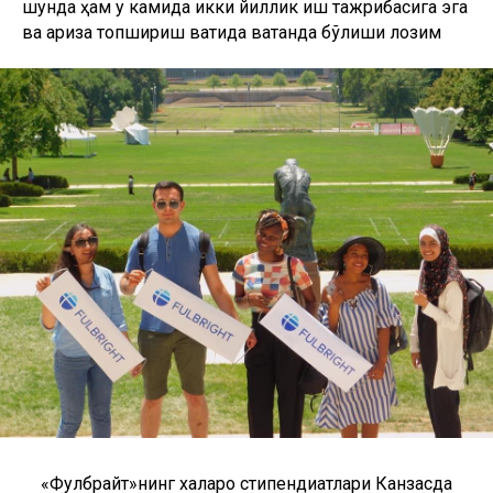
шунда ҳам у камида икки йиллик иш тажрибасига эга
ва ариза топшириш вақтида ватанда бўлиши лозим
«Фулбрайт»нинг халқаро стипендиатлари Канзасда