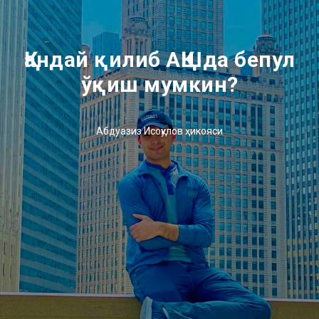
Қандай қилиб АҚШда бепул
ўқиш мумкин?
Абдуазиз Исоқулов ҳикояси