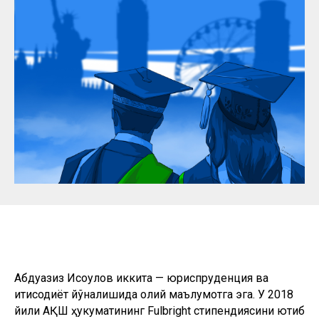
Абдуазиз Исоқулов иккита — юриспруденция ва
иқтисодиёт йўналишида олий маълумотга эга. У 2018
йили АҚШ ҳукуматининг Fulbright стипендиясини ютиб