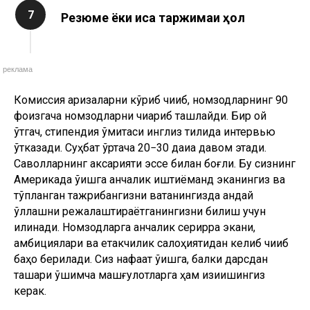
7
Резюме ёки қисқа таржимаи ҳол
реклама
Комиссия аризаларни кўриб чиқиб, номзодларнинг 90
фоизгача номзодларни чиқариб ташлайди. Бир ой
ўтгач, стипендия қўмитаси инглиз тилида интервью
ўтказади. Суҳбат ўртача 20−30 дақиқа давом этади.
Саволларнинг аксарияти эссе билан боғлиқ. Бу сизнинг
Америкада ўқишга қанчалик иштиёқманд эканингиз ва
тўпланган тажрибангизни ватанингизда қандай
қўллашни режалаштираётганингизни билиш учун
қилинади. Номзодларга қанчалик серқирра экани,
амбициялари ва етакчилик салоҳиятидан келиб чиқиб
баҳо берилади. Сиз нафақат ўқишга, балки дарсдан
ташқари қўшимча машғулотларга ҳам қизиқишингиз
керак.