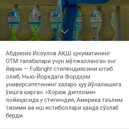
Абдуазиз Исоқулов АҚШ ҳукуматининг
ОТМ талабалари учун мўлжалланган энг
йирик — Fulbright стипендиясини ютиб
олиб, Нью-Йоркдаги Фордҳэм
университетининг халқаро ҳуқуқ йўналишига
ўқишга кирган. «Хориж дипломи»
лойиҳасида у стипендия, Америка таълим
тизими ва иш истиқболлари ҳақида сўзлаб
берди.