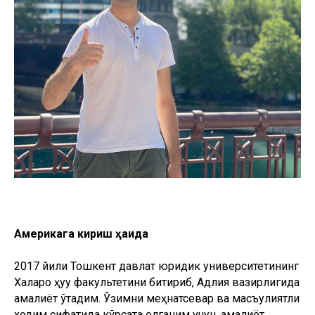
Америкага кириш ҳақида
2017 йили Тошкент давлат юридик университетининг
Халқаро ҳуқуқ факультетини битириб, Адлия вазирлигида
амалиёт ўтадим. Ўзимни меҳнатсевар ва масъулиятли
ходим сифатида кўрсата олганим учун, амалиёт