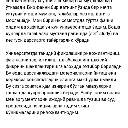
соатлаб маъруза ўрнига семинар ва муҳокамалар
ўтказади. Бир фанни бир вақтнинг ўзида бир нечта
ўқитувчи ўтиши мумкин, талабалар эса иш вақтига
мослашади. Мен биринчи семестрда тўртта фанни
олдим ва ҳафтада уч кун университетда ўқидим. Бошқа
кунларда талабалар мустақил равишда (self study) ва
келгуси дарсларга тайёргарлик кўради.
Университетда танқидий фикрлашни ривожлантириш,
фактларни таҳлил қилиш, талабаларнинг шахсий
фикрини шакллантиришга алоҳида эътибор берилади.
Бу ерда дарсликлардаги материалларни йиғиш ёки
кераксиз конспектларни ёзишга мажбурлашмайди.
Бу сизга ҳақиқатан ҳам қизиқарли бўлган мавзуларни
танлашда кўпроқ эркинлик беради. Ушбу тизим орқали
мен аргументларни ижодий равишда тузиш ва суд
процессида позицияларни тақдим этиш
кўникмаларини ривожлантирдим.