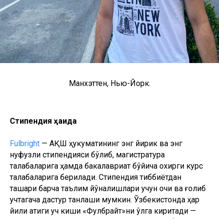
Манхэттен, Нью-Йорк.
Стипендия ҳақида
Fulbright
— АҚШ ҳукуматининг энг йирик ва энг
нуфузли стипендияси бўлиб, магистратура
талабаларига ҳамда бакалавриат бўйича охирги курс
талабаларига берилади. Стипендия тиббиётдан
ташқари барча таълим йўналишлари учун очиқ ва ғолиб
учтагача дастур танлаши мумкин. Ўзбекистонда ҳар
йили атиги уч киши «Фулбрайт»ни қўлга киритади —