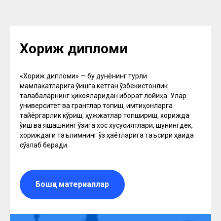
Хориж дипломи
«Хориж дипломи» — бу дунёнинг турли
мамлакатларига ўқишга кетган ўзбекистонлик
талабаларнинг ҳикояларидан иборат лойиҳа. Улар
университет ва грантлар топиш, имтиҳонларга
тайёргарлик кўриш, ҳужжатлар топшириш, хорижда
ўқиш ва яшашнинг ўзига хос хусусиятлари, шунингдек,
хориждаги таълимнинг ўз ҳаётларига таъсири ҳақида
сўзлаб беради.
Бошқа материаллар