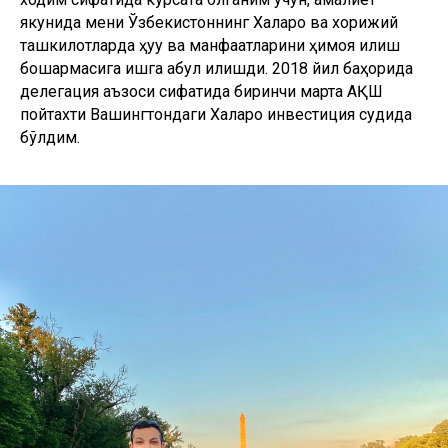
якунида мени Ўзбекистоннинг Халқаро ва хорижий
ташкилотларда ҳуқуқ ва манфаатларини ҳимоя қилиш
бошқармасига ишга қабул қилишди. 2018 йил баҳорида
делегация аъзоси сифатида биринчи марта АҚШ
пойтахти Вашингтондаги Халқаро инвестиция судида
бўлдим.