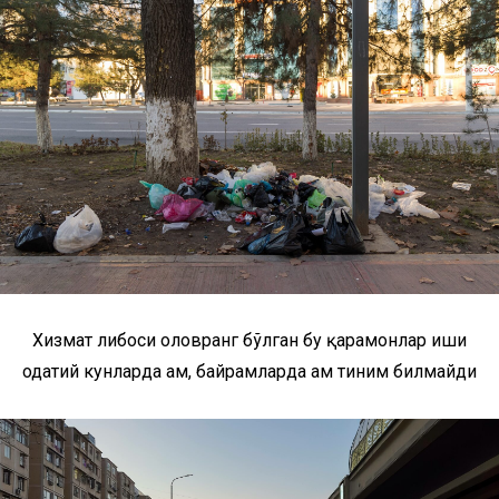
Хизмат либоси оловранг бўлган бу қаҳрамонлар иши
одатий кунларда ҳам, байрамларда ҳам тиним билмайди