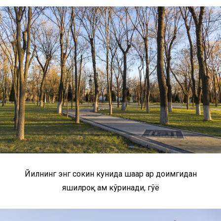
Йилнинг энг сокин кунида шаҳар ҳар доимгидан
яшилроқ ҳам кўринади, гўё