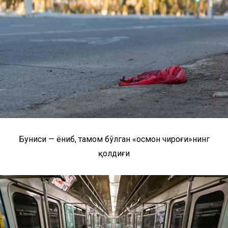
Буниси — ёниб, тамом бўлган «осмон чироғи»нинг
қолдиғи