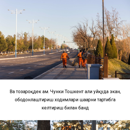
Ва тозароқдек ҳам. Чунки Тошкент ҳали уйқуда экан,
ободонлаштириш ходимлари шаҳарни тартибга
келтириш билан банд