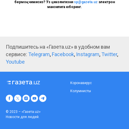
бермоқчимисиз? Ўз ҳикоянгизни
sp@gazeta.uz
электрон
манзилига юборинг.
Подпишитесь на «Газета.uz» в удобном вам
сервисе:
Telegram
,
Facebook
,
Instagram
,
Twitter
,
Youtube
Коронавирус
Колумнисты
© 2023 – «Газета.uz»
Новости для людей.