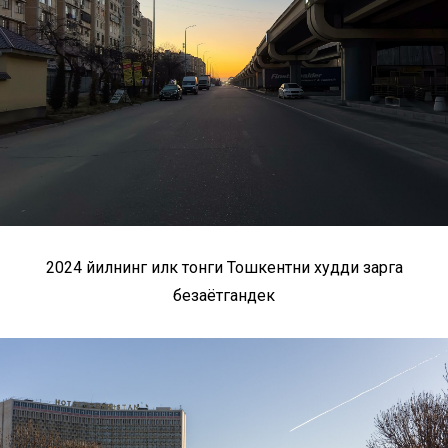
2024 йилнинг илк тонги Тошкентни худди зарга
безаётгандек