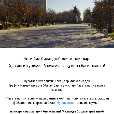
Янги йил билан, ўзбекистонликлар!
Ҳар янги кунимиз барчамизга қувонч бағишласин!
Суратлар муаллифи: Искандар Мирзааҳмедов
График материалларга бўлган барча ҳуқуқлар «Газета.uz» нашрига
тегишли.
«Газета.uz» интернет-нашри сайтига жойлаштирилган материаллардан
фойдаланиш шартлари билан
бу саҳифада
танишиш мумкин.
Қизиқарли нарсаларни биласизми? У ҳақида бошқаларга айтиб