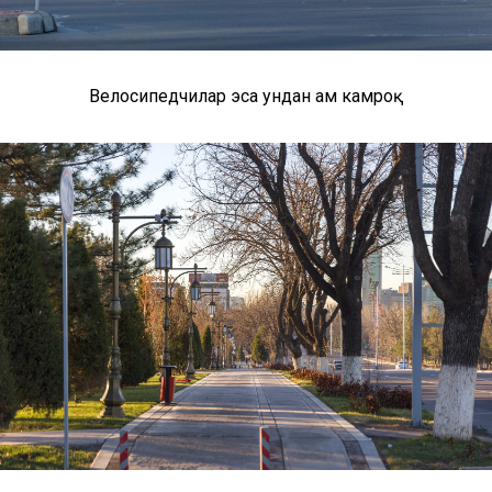
Велосипедчилар эса ундан ҳам камроқ