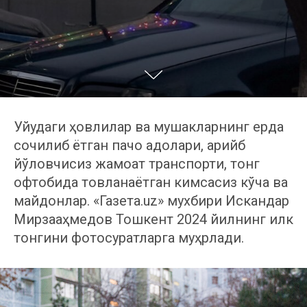
Уйқудаги ҳовлилар ва мушакларнинг ерда
сочилиб ётган пачоқ қадоқлари, қарийб
йўловчисиз жамоат транспорти, тонг
офтобида товланаётган кимсасиз кўча ва
майдонлар. «Газета.uz» мухбири Искандар
Мирзааҳмедов Тошкент 2024 йилнинг илк
тонгини фотосуратларга муҳрлади.