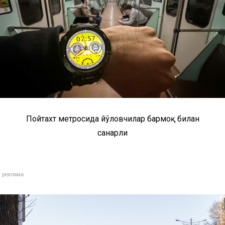
Пойтахт метросида йўловчилар бармоқ билан
санарли
реклама