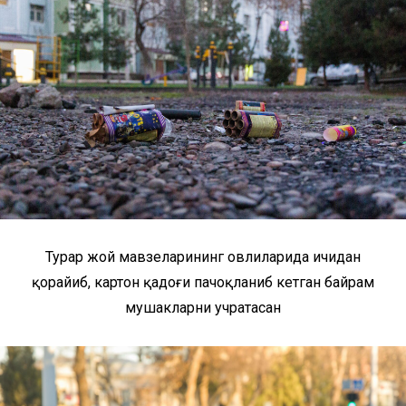
Турар жой мавзеларининг ҳовлиларида ичидан
қорайиб, картон қадоғи пачоқланиб кетган байрам
мушакларни учратасан