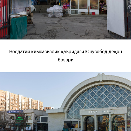
Ноодатий кимсасизлик қаъридаги Юнусобод деҳқон
бозори