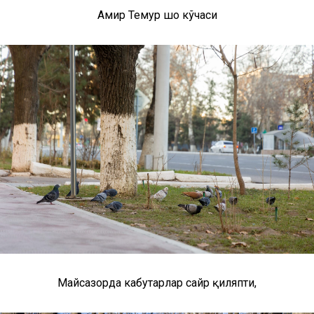
Амир Темур шоҳ кўчаси
Майсазорда кабутарлар сайр қиляпти,