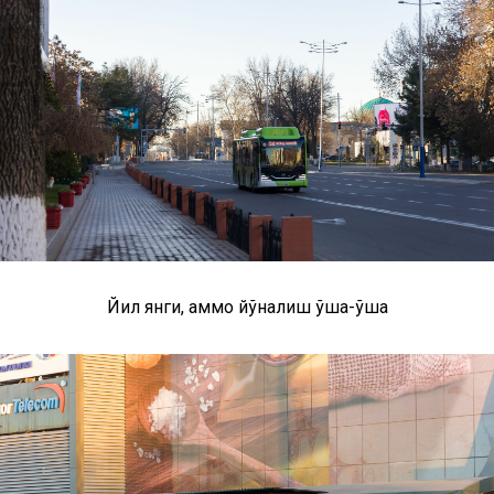
Йил янги, аммо йўналиш ўша-ўша