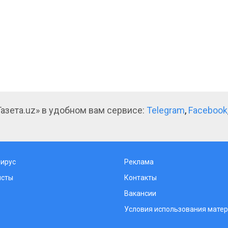
азета.uz» в удобном вам сервисе:
Telegram
,
Facebook
ирус
Реклама
исты
Контакты
Вакансии
Условия использования мате