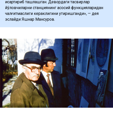
қисқартириб ташлашган. Девордаги тасвирлар
йўловчиларни станциянинг асосий функцияларидан
чалғитмаслиги кераклигини уқтиришганди», — дея
эслайди Яшнар Мансуров.