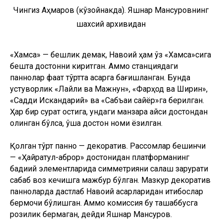
Чингиз Аҳмаров (кўзойнакда). Яшнар Мансуровнинг
шахсий архивидан
«Хамса» — бешлик демак, Навоий ҳам ўз «Хамса»сига
бешта достонни киритган. Аммо станциядаги
паннолар фақат тўртта асарга бағишланган. Бунда
устуворлик «Лайли ва Мажнун», «Фарҳод ва Ширин»,
«Садди Искандарий» ва «Сабъаи сайёр»га берилган.
Ҳар бир сурат остига, ундаги манзара қайси достондан
олинган бўлса, ўша достон номи ёзилган.
Қолган тўрт панно — декоратив. Рассомлар бешинчи
— «Ҳайратул-аброр» достонидан платформанинг
бадиий элементларида симметрияни сақлаш зарурати
сабаб воз кечишга мажбур бўлган. Мазкур декоратив
панноларда дастлаб Навоий асарларидан иқтибослар
бермоқчи бўлишган. Аммо комиссия бу ташаббусга
розилик бермаган, дейди Яшнар Мансуров.