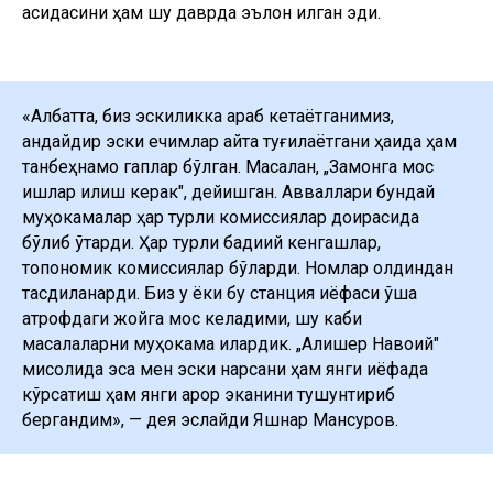
қасидасини ҳам шу даврда эълон қилган эди.
«Албатта, биз эскиликка қараб кетаётганимиз,
қандайдир эски ечимлар қайта туғилаётгани ҳақида ҳам
танбеҳнамо гаплар бўлган. Масалан, „Замонга мос
ишлар қилиш керак", дейишган. Авваллари бундай
муҳокамалар ҳар турли комиссиялар доирасида
бўлиб ўтарди. Ҳар турли бадиий кенгашлар,
топономик комиссиялар бўларди. Номлар олдиндан
тасдиқланарди. Биз у ёки бу станция қиёфаси ўша
атрофдаги жойга мос келадими, шу каби
масалаларни муҳокама қилардик. „Алишер Навоий"
мисолида эса мен эски нарсани ҳам янги қиёфада
кўрсатиш ҳам янги қарор эканини тушунтириб
бергандим», — дея эслайди Яшнар Мансуров.