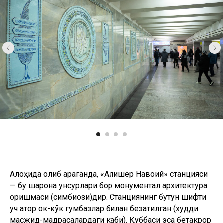
Алоҳида олиб қараганда, «Алишер Навоий» станцияси
— бу шарқона унсурлари бор монументал архитектура
қоришмаси (симбиози)дир. Станциянинг бутун шифти
уч қатор ок-кўк гумбазлар билан безатилган (худди
масжид-мадрасалардаги каби). Қуббаси эса бетакрор