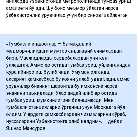
йилларда Ўзбекистонда метрополитенда гумбаз қуриш
амалиёти йўқ эди. Шу боис меъмор ўйлаган нарса
ўзбекистонлик қурувчилар учун бир синовга айланган.
«Гумбазли иншоотлар — бу маҳаллий
меъморчиликдаги мумтоз анъанавий ечимлардан
бири. Масжидларда, сардобалардан уни кенг
қўллашган. Аммо ер остида гумбаз қуриш ўйланганидан
кўра қийинроқ иш бўлиб чиқди. Умуман олганда,
аксарият ҳамкасблар бу ғояни қўллаб-қувватлади, аммо
қурувчилар бизнинг шароитда бу имконсиз нарса
эканини таъкидлади. Улар қандай қилиб ер остида
гумбаз қуриш мумкинлигини билишмасди. Мен
гумбазли станцияларни ўрганиш учун Москвага йўл
олдим. У ердаги ҳамкасблардан чизмаларини сўраб,
нусхаларини Ўзбекистонга олиб келдим», — дейди
Яшнар Мансуров.