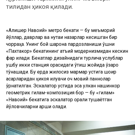
тилидан ҳикоя қилади.
«Алишер Навоий» метро бекати — бу меъморий
йўллар, даврлар ва нуқтаи назарлар кесишган бир
чорраҳа. Унинг бой шарқона пардозланиши қўшни
«Пахтакор» бекатининг қатъий модернизмидан кескин
фарқ қилади. Бекатлар дизайнидаги турлича услублар
ушбу икки станция орасидаги ўтиш жойида ўзаро
тўқнашади. Бу ерда жилосиз мармар устига шоир
асарларидан ҳикоя қилувчи оч мовий паннолар
ўрнатилган. Эскалатор устида эса улкан нақшинкор
геометрик гилам-композиция бор — бу «гилам»
«Навоий» бекатига эскалатор орқали тушаётган
йўловчиларни қарши олади.