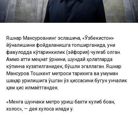
Яшнар Мансуровнинг эслашича, «Ўзбекистон»
йўналишини фойдаланишга топширганида, уни
фавқулодда кўтаринкилик (эйфория) чулғаб олган.
Аммо қаттиқ меҳнат ўрнини, шундай ҳолатларда
кўпинча кузатилганидек, бўшлиқ эгаллаган. Яшнар
Мансуров Тошкент метроси тарихига ва умуман
шаҳар қурилишига қўшган ўз ҳиссасини бугун унчалик
ҳам ҳис қилмаётгандек.
«Менга шунчаки метро қуриш бахти кулиб боққан,
холос», — дея хулоса қилади у.