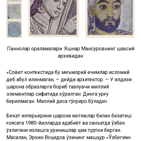
Паннолар қораламалари. Яшнар Мансуровнинг шахсий
архивидан
«Совет контекстида бу меъморий ечимлар исломий
деб қабул қилинмаган, — дейди архитектор. — У илдизи
шарқона образларга бориб тақалувчи миллий
элементлар сифатида кўрилган. Динга урғу
берилмаган. Миллий деса тўғрироқ бўлади».
Бекат интерьерини шарқона мотивлар билан безатиш
ғоясига 1980-йилларда адабиёт ва санъатда ўзбек
ўзлигини излашга уринишлар ҳам туртки берган.
Масалан, Эркин Воҳидов ўзининг машҳур «Ўзбегим»