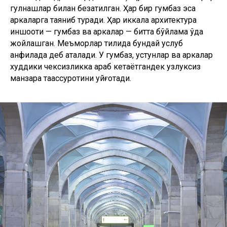
гулнақшлар билан безатилган. Ҳар бир гумбаз эса
аркаларга таяниб туради. Ҳар иккала архитектура
иншооти — гумбаз ва аркалар — битта бўйлама ўқда
жойлашган. Меъморлар тилида бундай услуб
анфилада деб аталади. У гумбаз, устунлар ва аркалар
худдики чексизликка қараб кетаётгандек узлуксиз
манзара таассуротини уйғотади.