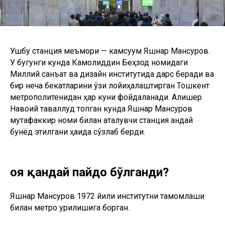
Ушбу станция меъмори — камсуқум Яшнар Мансуров.
У бугунги кунда Камолиддин Беҳзод номидаги
Миллий санъат ва дизайн институтида дарс беради ва
бир неча бекатларини ўзи лойиҳалаштирган Тошкент
метрополитенидан ҳар куни фойдаланади. Алишер
Навоий таваллуд топган кунда Яшнар Мансуров
мутафаккир номи билан аталувчи станция қандай
бунёд этилгани ҳақида сўзлаб берди.
Ғоя қандай пайдо бўлганди?
Яшнар Мансуров 1972 йили институтни тамомлаши
билан метро қурилишига борган.