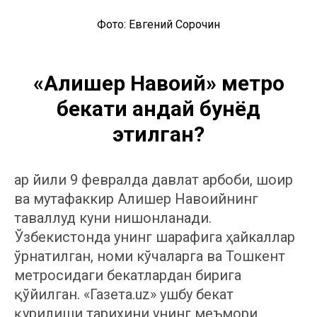
Фото: Евгений Сорочин
«Алишер Навоий» метро
бекати қандай бунёд
этилган?
Ҳар йили 9 февралда давлат арбоби, шоир
ва мутафаккир Алишер Навоийнинг
таваллуд куни нишонланади.
Ўзбекистонда унинг шарафига ҳайкаллар
ўрнатилган, номи кўчаларга ва Тошкент
метросидаги бекатлардан бирига
қўйилган. «Газета.uz» ушбу бекат
қурилиши тарихини унинг меъмори