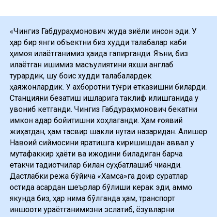
«Чингиз Габдураҳмонович жуда зиёли инсон эди. У
ҳар бир янги объектни биз худди талабалар каби
ҳимоя қилаётганимиз ҳақида гапирганди. Яъни, биз
қилаётган ишимиз масъулиятини яхши англаб
турардик, шу боис худди талабалардек
ҳаяжонлардик. У ахборотни тўғри етказишни биларди.
Станцияни безатиш ишларига таклиф қилишганида у
қувониб кетганди. Чингиз Габдураҳмонович бекатни
имкон қадар бойитишни хоҳлаганди. Ҳам ғоявий
жиҳатдан, ҳам тасвир шакли нуқтаи назаридан. Алишер
Навоий сиймосини яратишга киришишдан аввал у
мутафаккир ҳаёти ва ижодини биладиган барча
етакчи тадқиқотчилар билан суҳбатлашиб чиққанди.
Дастлабки режа бўйича «Хамса»га доир суратлар
остида асардан шеърлар бўлиши керак эди, аммо
якунда биз, ҳар нима бўлганда ҳам, транспорт
иншооти қураётганимизни эслатиб, ёзувларни