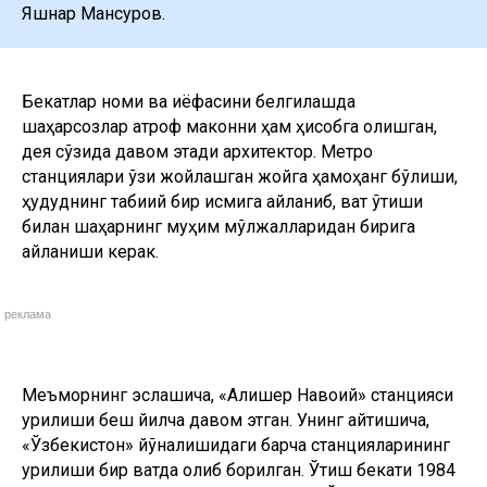
Яшнар Мансуров.
Бекатлар номи ва қиёфасини белгилашда
шаҳарсозлар атроф маконни ҳам ҳисобга олишган,
дея сўзида давом этади архитектор. Метро
станциялари ўзи жойлашган жойга ҳамоҳанг бўлиши,
ҳудуднинг табиий бир қисмига айланиб, вақт ўтиши
билан шаҳарнинг муҳим мўлжалларидан бирига
айланиши керак.
реклама
Меъморнинг эслашича, «Алишер Навоий» станцияси
қурилиши беш йилча давом этган. Унинг айтишича,
«Ўзбекистон» йўналишидаги барча станцияларининг
қурилиши бир вақтда олиб борилган. Ўтиш бекати 1984