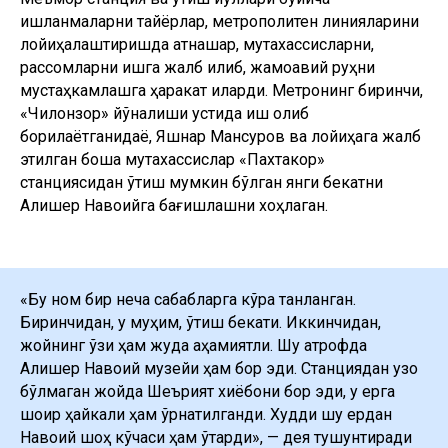
ишланмаларни тайёрлар, метрополитен линияларини
лойиҳалаштиришда қатнашар, мутахассисларни,
рассомларни ишга жалб қилиб, жамоавий руҳни
мустаҳкамлашга ҳаракат қиларди. Метронинг биринчи,
«Чилонзор» йўналиши устида иш олиб
борилаётганидаёқ, Яшнар Мансуров ва лойиҳага жалб
этилган бошқа мутахассислар «Пахтакор»
станциясидан ўтиш мумкин бўлган янги бекатни
Алишер Навоийга бағишлашни хоҳлаган.
«Бу ном бир неча сабабларга кўра танланган.
Биринчидан, у муҳим, ўтиш бекати. Иккинчидан,
жойнинг ўзи ҳам жуда аҳамиятли. Шу атрофда
Алишер Навоий музейи ҳам бор эди. Станциядан узоқ
бўлмаган жойда Шеърият хиёбони бор эди, у ерга
шоир ҳайкали ҳам ўрнатилганди. Худди шу ердан
Навоий шоҳ кўчаси ҳам ўтарди», — дея тушунтиради