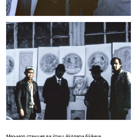
Меъмор станция ва ўтиш йўллари бўйича