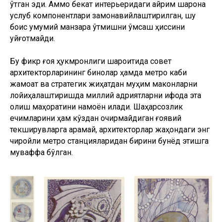
ўтган эди. Аммо бекат интерьеридаги айрим шарқона
услуб компонентлари замонавийлаштирилган, шу
боис умумий манзара ўтмишни қўмсаш ҳиссини
уйғотмайди.
Бу фикр ғоя ҳукмронлиги шароитида совет
архитекторларининг бинолар ҳамда метро каби
жамоат ва стратегик жиҳатдан муҳим маконларни
лойиҳалаштиришда миллий қадриятларни ифода эта
олиш маҳоратини намоён қилади. Шаҳарсозлик
ечимларини ҳам кўздан қочирмайдиган ғоявий
текширувларга қарамай, архитекторлар жаҳондаги энг
чиройли метро станцияларидан бирини бунёд этишга
муваффақ бўлган.