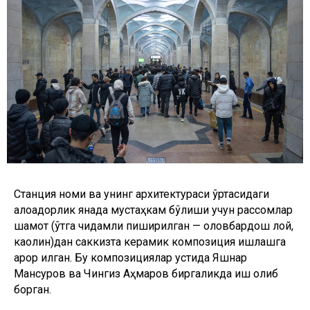
Станция номи ва унинг архитектураси ўртасидаги
алоқадорлик янада мустаҳкам бўлиши учун рассомлар
шамот (ўтга чидамли пиширилган — оловбардош лой,
каолин)дан саккизта керамик композиция ишлашга
қарор қилган. Бу композициялар устида Яшнар
Мансуров ва Чингиз Аҳмаров биргаликда иш олиб
борган.