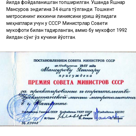
йилда фойдаланишган топширилган. Ўшанда Яшнар
Мансуров эндигина 34 ёшга тўлганди. Тошкент
метросининг иккинчи линиясини қуриш йўлидаги
меҳнатлари учун у СССР Министрлар Совети
мукофоти билан тақдирланган, аммо бу мукофот 1992
йилдан сўнг ўз кучини йўқотган.