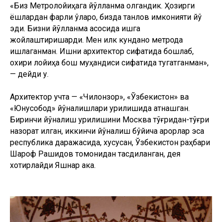
«Биз Метролойиҳага йўлланма олгандик. Ҳозирги
ёшлардан фарқли ўлароқ, бизда танлов имконияти йўқ
эди. Бизни йўлланма асосида ишга
жойлаштиришарди. Мен илк кунданоқ метрода
ишлаганман. Ишни архитектор сифатида бошлаб,
охири лойиҳа бош муҳандиси сифатида тугатганман»,
— дейди у.
Архитектор учта — «Чилонзор», «Ўзбекистон» ва
«Юнусобод» йўналишлари қурилишида қатнашган.
Биринчи йўналиш қурилишини Москва тўғридан-тўғри
назорат қилган, иккинчи йўналиш бўйича қарорлар эса
республика даражасида, хусусан, Ўзбекистон раҳбари
Шароф Рашидов томонидан тасдиқланган, дея
хотирлайди Яшнар ака.