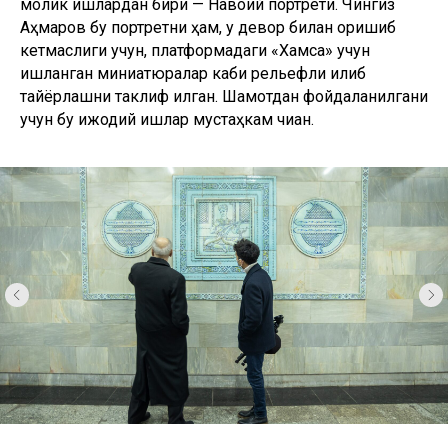
молик ишлардан бири — Навоий портрети. Чингиз
Аҳмаров бу портретни ҳам, у девор билан қоришиб
кетмаслиги учун, платформадаги «Хамса» учун
ишланган миниатюралар каби рельефли қилиб
тайёрлашни таклиф қилган. Шамотдан фойдаланилгани
учун бу ижодий ишлар мустаҳкам чиққан.