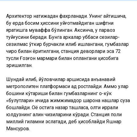
Архитектор натижадан фахрланади. Унинг айтишича,
бу ерда босим ҳиссини уйғотмайдиган шифтни
яратишга муваффақ бўлинган. Аксинча, у парвоз
туйғусини беради. Бунга аркалар қуббаси сезилар-
сезилмас ўткир бурчакли қилиб ишлангани, гумбазлар
чироқ билан ёритилгани, станция деворлари эса 72
тусли Ғозғон мармари билан қоплангани ҳисобига
эришилган.
Шундай қилиб, йўловчилар қаршисида анъанавий
метрополитен платформаси қад ростлайди. Аммо улар
бошини кўтариши билан гумбазларнинг оқ-кўк
«булутлари» ичида жимжимадор шарқона нақшлар суза
бошлайди. Оёқ остига назар ташласа, олти қиррали
юлдузнинг қалин чизиқларини кўради. Станция поли
миллий гиламни эслатади, деб ҳисоблайди Яшнар
Мансуров.