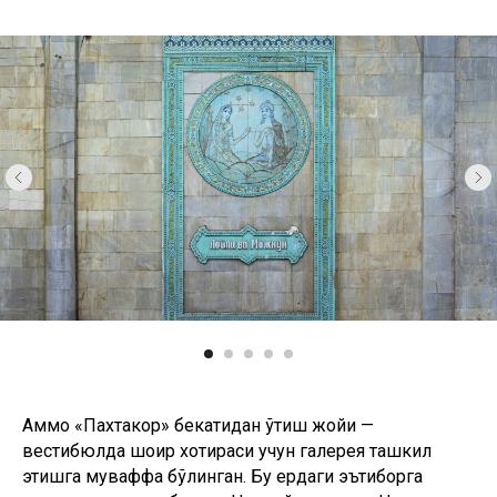
Аммо «Пахтакор» бекатидан ўтиш жойи —
вестибюлда шоир хотираси учун галерея ташкил
этишга муваффақ бўлинган. Бу ердаги эътиборга