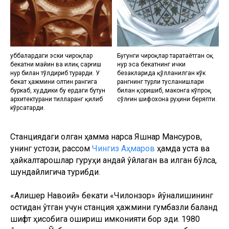
Қуббалардаги эски чироқлар
Бугунги чироқлар таратаётган оқ
бекатни майин ва илиқ сарғиш
нур эса бекатнинг ички
нур билан тўлдириб турарди. У
безакларида қўлланилган кўк
бекат ҳажмини олтин рангига
рангнинг турли тусланишлари
буркаб, худдики бу ердаги бутун
билан қоришиб, маконга кўпроқ
архитектурани тилларанг қилиб
сўлғин шифохона руҳини беряпти.
кўрсатарди.
Станциядаги қолган ҳамма нарса Яшнар Мансуров,
унинг устози, рассом
Чингиз Аҳмаров
ҳамда уста ва
ҳайкалтарошлар гуруҳи қандай ўйлаган ва қилган бўлса,
шундайлигича турибди.
«Алишер Навоий» бекати «Чилонзор» йўналишининг
остидан ўтган учун станция ҳажмини гумбазли баланд
шифт ҳисобига ошириш имконияти бор эди. 1980