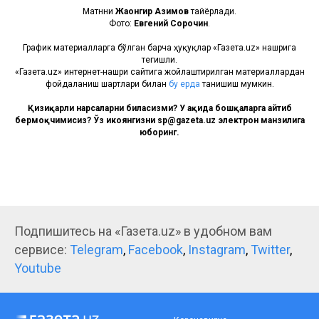
Матнни
Жаҳонгир Азимов
тайёрлади.
Фото:
Евгений Сорочин
.
График материалларга бўлган барча ҳуқуқлар «Газета.uz» нашрига
тегишли.
«Газета.uz» интернет-нашри сайтига жойлаштирилган материаллардан
фойдаланиш шартлари билан
бу ерда
танишиш мумкин.
Қизиқарли нарсаларни биласизми? У ҳақида бошқаларга айтиб
бермоқчимисиз? Ўз ҳикоянгизни sp@gazeta.uz электрон манзилига
юборинг.
Подпишитесь на «Газета.uz» в удобном вам
сервисе:
Telegram
,
Facebook
,
Instagram
,
Twitter
,
Youtube