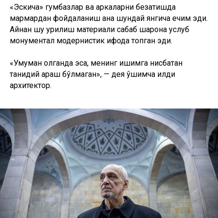
«Эскича» гумбазлар ва аркаларни безатишда
мармардан фойдаланиш ана шундай янгича ечим эди.
Айнан шу қурилиш материали сабаб шарқона услуб
монументал модернистик ифода топган эди.
«Умуман олганда эса, менинг ишимга нисбатан
танқидий қараш бўлмаган», — дея қўшимча қилди
архитектор.