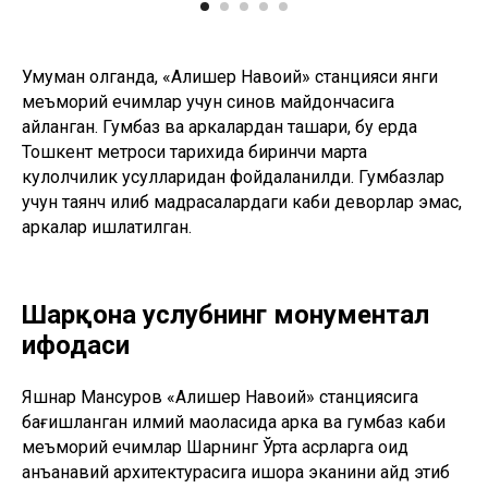
Умуман олганда, «Алишер Навоий» станцияси янги
меъморий ечимлар учун синов майдончасига
айланган. Гумбаз ва аркалардан ташқари, бу ерда
Тошкент метроси тарихида биринчи марта
кулолчилик усулларидан фойдаланилди. Гумбазлар
учун таянч қилиб мадрасалардаги каби деворлар эмас,
аркалар ишлатилган.
Шарқона услубнинг монументал
ифодаси
Яшнар Мансуров «Алишер Навоий» станциясига
бағишланган илмий мақоласида арка ва гумбаз каби
меъморий ечимлар Шарқнинг Ўрта асрларга оид
анъанавий архитектурасига ишора эканини қайд этиб