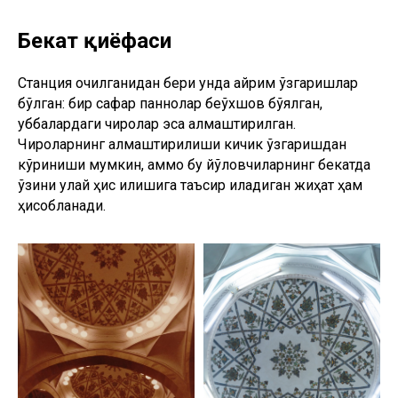
Бекат қиёфаси
Станция очилганидан бери унда айрим ўзгаришлар
бўлган: бир сафар паннолар беўхшов бўялган,
қуббалардаги чироқлар эса алмаштирилган.
Чироқларнинг алмаштирилиши кичик ўзгаришдан
кўриниши мумкин, аммо бу йўловчиларнинг бекатда
ўзини қулай ҳис қилишига таъсир қиладиган жиҳат ҳам
ҳисобланади.