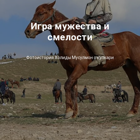
Игра мужества и
смелости
Фотоистория Холиды Мусулмон о купкари