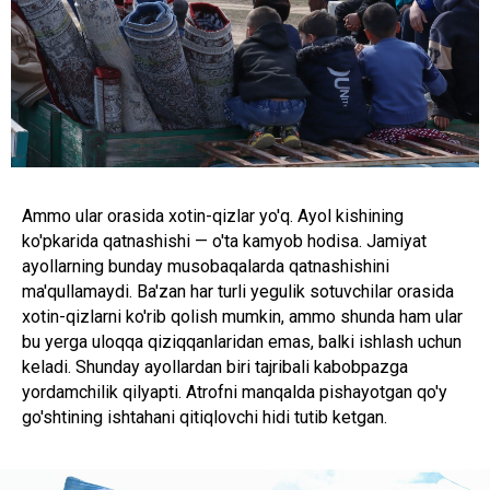
Ammo ular orasida xotin-qizlar yo'q. Ayol kishining
ko'pkarida qatnashishi — o'ta kamyob hodisa. Jamiyat
ayollarning bunday musobaqalarda qatnashishini
ma'qullamaydi. Ba'zan har turli yegulik sotuvchilar orasida
xotin-qizlarni ko'rib qolish mumkin, ammo shunda ham ular
bu yerga uloqqa qiziqqanlaridan emas, balki ishlash uchun
keladi. Shunday ayollardan biri tajribali kabobpazga
yordamchilik qilyapti. Atrofni manqalda pishayotgan qo'y
go'shtining ishtahani qitiqlovchi hidi tutib ketgan.