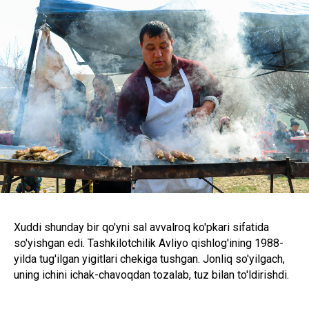
Xuddi shunday bir qo'yni sal avvalroq ko'pkari sifatida
so'yishgan edi. Tashkilotchilik Avliyo qishlog'ining 1988-
yilda tug'ilgan yigitlari chekiga tushgan. Jonliq so'yilgach,
uning ichini ichak-chavoqdan tozalab, tuz bilan to'ldirishdi.