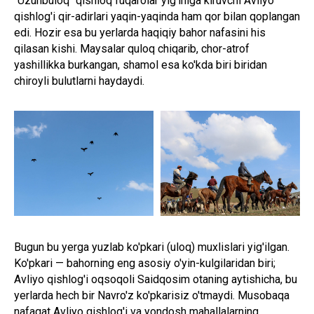
"Uzunbuloq" qishloq fuqarolar yig'iniga kiruvchi Avliyo
qishlog'i qir-adirlari yaqin-yaqinda ham qor bilan qoplangan
edi. Hozir esa bu yerlarda haqiqiy bahor nafasini his
qilasan kishi. Maysalar quloq chiqarib, chor-atrof
yashillikka burkangan, shamol esa ko'kda biri biridan
chiroyli bulutlarni haydaydi.
Bugun bu yerga yuzlab ko'pkari (uloq) muxlislari yig'ilgan.
Ko'pkari — bahorning eng asosiy o'yin-kulgilaridan biri;
Avliyo qishlog'i oqsoqoli Saidqosim otaning aytishicha, bu
yerlarda hech bir Navro'z ko'pkarisiz o'tmaydi. Musobaqa
nafaqat Avliyo qishlog'i va yondosh mahallalarning