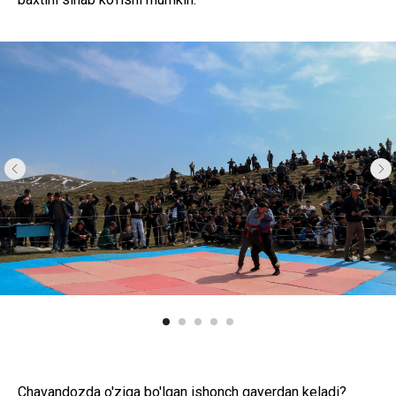
Chavandozda o'ziga bo'lgan ishonch qayerdan keladi?