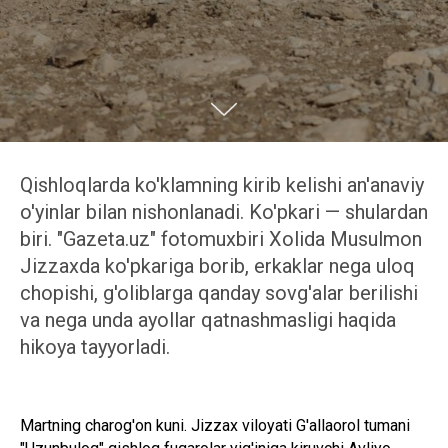
Qishloqlarda ko'klamning kirib kelishi an'anaviy
o'yinlar bilan nishonlanadi. Ko'pkari — shulardan
biri. "Gazeta.uz" fotomuxbiri Xolida Musulmon
Jizzaxda ko'pkariga borib, erkaklar nega uloq
chopishi, g'oliblarga qanday sovg'alar berilishi
va nega unda ayollar qatnashmasligi haqida
hikoya tayyorladi.
Martning charog'on kuni. Jizzax viloyati G'allaorol tumani