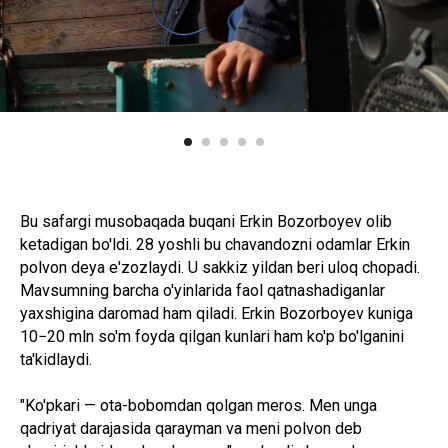
Bu safargi musobaqada buqani Erkin Bozorboyev olib
ketadigan bo'ldi. 28 yoshli bu chavandozni odamlar Erkin
polvon deya e'zozlaydi. U sakkiz yildan beri uloq chopadi.
Mavsumning barcha o'yinlarida faol qatnashadiganlar
yaxshigina daromad ham qiladi. Erkin Bozorboyev kuniga
10−20 mln so'm foyda qilgan kunlari ham ko'p bo'lganini
ta'kidlaydi.
"Ko'pkari — ota-bobomdan qolgan meros. Men unga
qadriyat darajasida qarayman va meni polvon deb