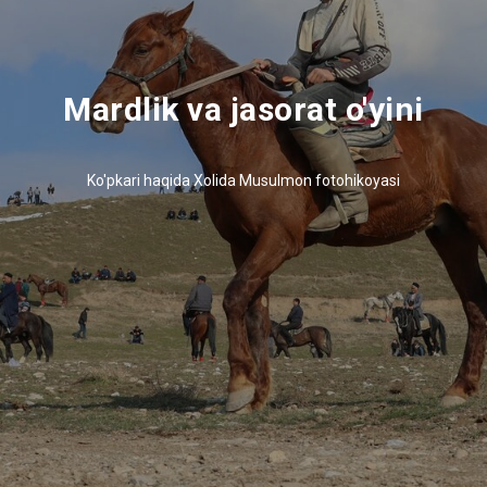
Mardlik va jasorat o'yini
Ko'pkari haqida Xolida Musulmon fotohikoyasi