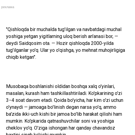
реклама
"Qishloqda bir muchalda tug'ilgan va navbatdagi muchal
yoshiga yetgan yigitlarning uloq berish an'anasi bor, —
deydi Saidqosim ota. — Hozir qishloqda 2000-yilda
tug'ilganlar yo'q. Ular yo o'qishga, yo mehnat muhojirligiga
chiqib ketgan".
Musobaqa boshlanishi oldidan boshqa xalq o'yinlari,
masalan, kurash ham tashkillashtiriladi. Ko'pkarining o'zi
3−4 soat davom etadi. Qoida bo'yicha, har kim o'zi uchun
o'ynaydi — jamoaga bo'linish degan narsa yo'q, ammo
ba'zida ikki-uch kishi bir jamoa bo'lib harakat qilishi ham
mumkin. Ko'pkarida qatnashuvchilar soni va yoshiga
cheklov yo'q. O'ziga ishongan har qanday chavandoz
baxtini sinab ko'rishi mumkin.