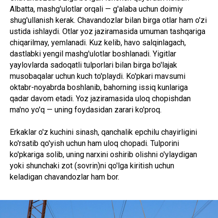
Albatta, mashg'ulotlar orqali — g'alaba uchun doimiy
shug'ullanish kerak. Chavandozlar bilan birga otlar ham o'zi
ustida ishlaydi. Otlar yoz jaziramasida umuman tashqariga
chiqarilmay, yemlanadi. Kuz kelib, havo salqinlagach,
dastlabki yengil mashg'ulotlar boshlanadi. Yigitlar
yaylovlarda sadoqatli tulporlari bilan birga bo'lajak
musobaqalar uchun kuch to'playdi. Ko'pkari mavsumi
oktabr-noyabrda boshlanib, bahorning issiq kunlariga
qadar davom etadi. Yoz jaziramasida uloq chopishdan
ma'no yo'q — uning foydasidan zarari ko'proq.
Erkaklar o'z kuchini sinash, qanchalik epchilu chayirligini
ko'rsatib qo'yish uchun ham uloq chopadi. Tulporini
ko'pkariga solib, uning narxini oshirib olishni o'ylaydigan
yoki shunchaki zot (sovrin)ni qo'lga kiritish uchun
keladigan chavandozlar ham bor.