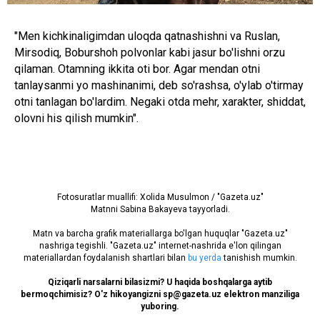
"Men kichkinaligimdan uloqda qatnashishni va Ruslan,
Mirsodiq, Boburshoh polvonlar kabi jasur bo'lishni orzu
qilaman. Otamning ikkita oti bor. Agar mendan otni
tanlaysanmi yo mashinanimi, deb so'rashsa, o'ylab o'tirmay
otni tanlagan bo'lardim. Negaki otda mehr, xarakter, shiddat,
olovni his qilish mumkin".
Fotosuratlar muallifi: Xolida Musulmon / "Gazeta.uz"
Matnni Sabina Bakayeva tayyorladi.
Matn va barcha grafik materiallarga bo'lgan huquqlar "Gazeta.uz"
nashriga tegishli. "Gazeta.uz" internet-nashrida e'lon qilingan
materiallardan foydalanish shartlari bilan
bu yerda
tanishish mumkin.
Qiziqarli narsalarni bilasizmi? U haqida boshqalarga aytib
bermoqchimisiz? O'z hikoyangizni sp@gazeta.uz elektron manziliga
yuboring.