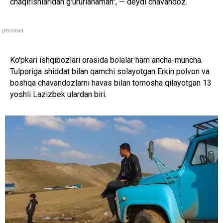
chaqirishlaridan g'ururlanaman", — deydi chavandoz.
реклама
Ko'pkari ishqibozlari orasida bolalar ham ancha-muncha.
Tulporiga shiddat bilan qamchi solayotgan Erkin polvon va
boshqa chavandozlarni havas bilan tomosha qilayotgan 13
yoshli Lazizbek ulardan biri.