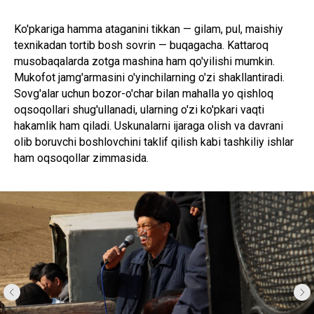
Ko'pkariga hamma ataganini tikkan — gilam, pul, maishiy
texnikadan tortib bosh sovrin — buqagacha. Kattaroq
musobaqalarda zotga mashina ham qo'yilishi mumkin.
Mukofot jamg'armasini o'yinchilarning o'zi shakllantiradi.
Sovg'alar uchun bozor-o'char bilan mahalla yo qishloq
oqsoqollari shug'ullanadi, ularning o'zi ko'pkari vaqti
hakamlik ham qiladi. Uskunalarni ijaraga olish va davrani
olib boruvchi boshlovchini taklif qilish kabi tashkiliy ishlar
ham oqsoqollar zimmasida.