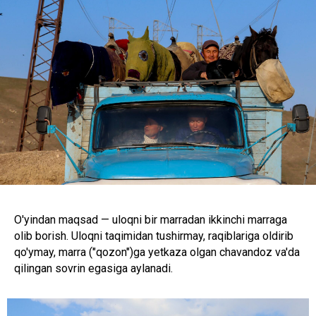
O'yindan maqsad — uloqni bir marradan ikkinchi marraga
olib borish. Uloqni taqimidan tushirmay, raqiblariga oldirib
qo'ymay, marra ("qozon")ga yetkaza olgan chavandoz va'da
qilingan sovrin egasiga aylanadi.