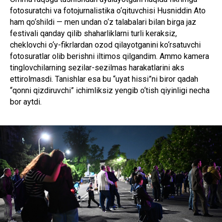
fotosuratchi va fotojurnalistika o‘qituvchisi Husniddin Ato
ham qo‘shildi — men undan o‘z talabalari bilan birga jaz
festivali qanday qilib shaharliklarni turli keraksiz,
cheklovchi o‘y-fikrlardan ozod qilayotganini ko‘rsatuvchi
fotosuratlar olib berishni iltimos qilgandim. Ammo kamera
tinglovchilarning sezilar-sezilmas harakatlarini aks
ettirolmasdi. Tanishlar esa bu “uyat hissi”ni biror qadah
“qonni qizdiruvchi” ichimliksiz yengib o‘tish qiyinligi necha
bor aytdi.