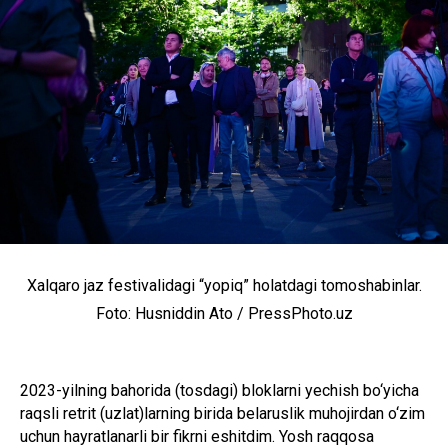
Xalqaro jaz festivalidagi “yopiq” holatdagi tomoshabinlar.
Foto: Husniddin Ato / PressPhoto.uz
2023-yilning bahorida (tosdagi) bloklarni yechish bo‘yicha
raqsli retrit (uzlat)larning birida belaruslik muhojirdan o‘zim
uchun hayratlanarli bir fikrni eshitdim. Yosh raqqosa