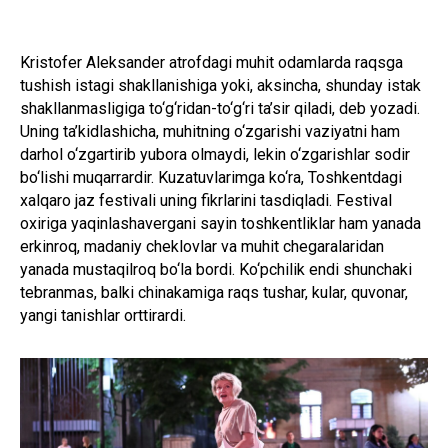
Kristofer Aleksander atrofdagi muhit odamlarda raqsga
tushish istagi shakllanishiga yoki, aksincha, shunday istak
shakllanmasligiga to‘g‘ridan-to‘g‘ri ta’sir qiladi, deb yozadi.
Uning ta’kidlashicha, muhitning o‘zgarishi vaziyatni ham
darhol o‘zgartirib yubora olmaydi, lekin o‘zgarishlar sodir
bo‘lishi muqarrardir. Kuzatuvlarimga ko‘ra, Toshkentdagi
xalqaro jaz festivali uning fikrlarini tasdiqladi. Festival
oxiriga yaqinlashavergani sayin toshkentliklar ham yanada
erkinroq, madaniy cheklovlar va muhit chegaralaridan
yanada mustaqilroq bo‘la bordi. Ko‘pchilik endi shunchaki
tebranmas, balki chinakamiga raqs tushar, kular, quvonar,
yangi tanishlar orttirardi.