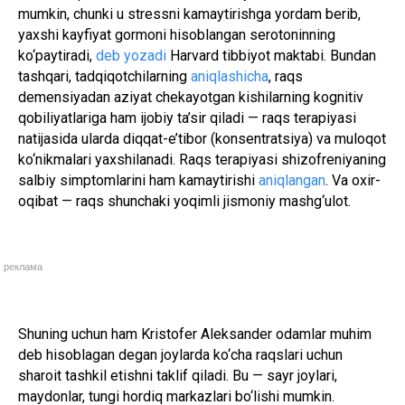
mumkin, chunki u stressni kamaytirishga yordam berib,
yaxshi kayfiyat gormoni hisoblangan serotoninning
ko‘paytiradi,
deb yozadi
Harvard tibbiyot maktabi. Bundan
tashqari, tadqiqotchilarning
aniqlashicha
, raqs
demensiyadan aziyat chekayotgan kishilarning kognitiv
qobiliyatlariga ham ijobiy ta’sir qiladi — raqs terapiyasi
natijasida ularda diqqat-e’tibor (konsentratsiya) va muloqot
ko‘nikmalari yaxshilanadi. Raqs terapiyasi shizofreniyaning
salbiy simptomlarini ham kamaytirishi
aniqlangan
. Va oxir-
oqibat — raqs shunchaki yoqimli jismoniy mashg‘ulot.
реклама
Shuning uchun ham Kristofer Aleksander odamlar muhim
deb hisoblagan degan joylarda ko‘cha raqslari uchun
sharoit tashkil etishni taklif qiladi. Bu — sayr joylari,
maydonlar, tungi hordiq markazlari bo‘lishi mumkin.