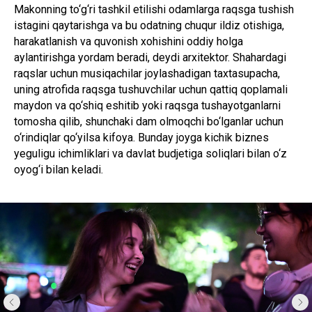
Makonning to‘g‘ri tashkil etilishi odamlarga raqsga tushish
istagini qaytarishga va bu odatning chuqur ildiz otishiga,
harakatlanish va quvonish xohishini oddiy holga
aylantirishga yordam beradi, deydi arxitektor. Shahardagi
raqslar uchun musiqachilar joylashadigan taxtasupacha,
uning atrofida raqsga tushuvchilar uchun qattiq qoplamali
maydon va qo‘shiq eshitib yoki raqsga tushayotganlarni
tomosha qilib, shunchaki dam olmoqchi bo‘lganlar uchun
o‘rindiqlar qo‘yilsa kifoya. Bunday joyga kichik biznes
yeguligu ichimliklari va davlat budjetiga soliqlari bilan o‘z
oyog‘i bilan keladi.