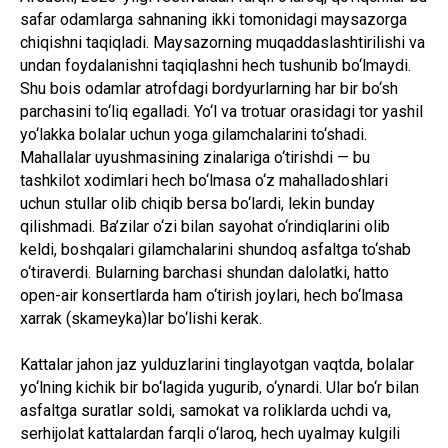
safar odamlarga sahnaning ikki tomonidagi maysazorga
chiqishni taqiqladi. Maysazorning muqaddaslashtirilishi va
undan foydalanishni taqiqlashni hech tushunib bo‘lmaydi.
Shu bois odamlar atrofdagi bordyurlarning har bir bo‘sh
parchasini to‘liq egalladi. Yo‘l va trotuar orasidagi tor yashil
yo‘lakka bolalar uchun yoga gilamchalarini to‘shadi.
Mahallalar uyushmasining zinalariga o‘tirishdi — bu
tashkilot xodimlari hech bo‘lmasa o‘z mahalladoshlari
uchun stullar olib chiqib bersa bo‘lardi, lekin bunday
qilishmadi. Ba’zilar o‘zi bilan sayohat o‘rindiqlarini olib
keldi, boshqalari gilamchalarini shundoq asfaltga to‘shab
o‘tiraverdi. Bularning barchasi shundan dalolatki, hatto
open-air konsertlarda ham o‘tirish joylari, hech bo‘lmasa
xarrak (skameyka)lar bo‘lishi kerak.
Kattalar jahon jaz yulduzlarini tinglayotgan vaqtda, bolalar
yo‘lning kichik bir bo‘lagida yugurib, o‘ynardi. Ular bo‘r bilan
asfaltga suratlar soldi, samokat va roliklarda uchdi va,
serhijolat kattalardan farqli o‘laroq, hech uyalmay kulgili