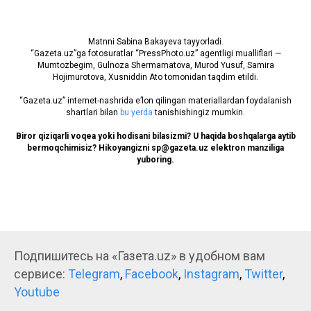
Matnni Sabina Bakayeva tayyorladi.
“Gazeta.uz”ga fotosuratlar “PressPhoto.uz” agentligi mualliflari —
Mumtozbegim, Gulnoza Shermamatova, Murod Yusuf, Samira
Hojimurotova, Xusniddin Ato tomonidan taqdim etildi.
“Gazeta.uz” internet-nashrida e’lon qilingan materiallardan foydalanish
shartlari bilan
bu yerda
tanishishingiz mumkin.
Biror qiziqarli voqea yoki hodisani bilasizmi? U haqida boshqalarga aytib
bermoqchimisiz? Hikoyangizni sp@gazeta.uz elektron manziliga
yuboring.
Подпишитесь на «Газета.uz» в удобном вам
сервисе:
Telegram
,
Facebook
,
Instagram
,
Twitter
,
Youtube