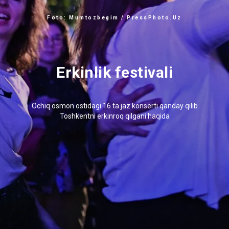
Foto: Mumtozbegim / PressPhoto.Uz
Erkinlik festivali
Ochiq osmon ostidagi 16 ta jaz konserti qanday qilib
Toshkentni erkinroq qilgani haqida