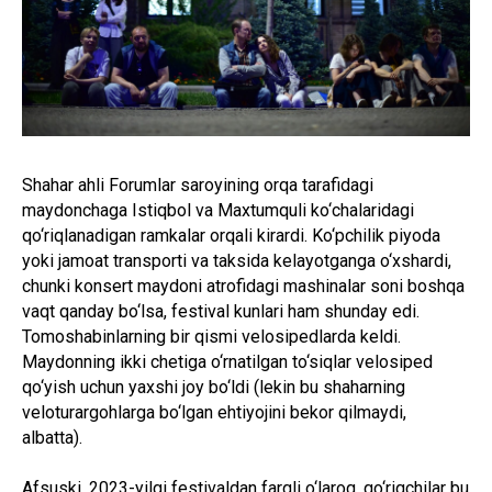
Shahar ahli Forumlar saroyining orqa tarafidagi
maydonchaga Istiqbol va Maxtumquli ko‘chalaridagi
qo‘riqlanadigan ramkalar orqali kirardi. Ko‘pchilik piyoda
yoki jamoat transporti va taksida kelayotganga o‘xshardi,
chunki konsert maydoni atrofidagi mashinalar soni boshqa
vaqt qanday bo‘lsa, festival kunlari ham shunday edi.
Tomoshabinlarning bir qismi velosipedlarda keldi.
Maydonning ikki chetiga o‘rnatilgan to‘siqlar velosiped
qo‘yish uchun yaxshi joy bo‘ldi (lekin bu shaharning
veloturargohlarga bo‘lgan ehtiyojini bekor qilmaydi,
albatta).
Afsuski, 2023-yilgi festivaldan farqli o‘laroq, qo‘riqchilar bu