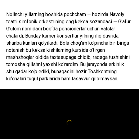
Nolinchi yillarning boshida pochcham — hozirda Navoiy
teatri simfonik orkestrining eng keksa sozandasi — G‘afur
G‘ulom nomidagi bog‘da pensionerlar uchun valslar
chalardi. Bunday kamer konsertlar yilning iliq davrida,
shanba kunlari qo‘yilardi. Bola chog‘im ko‘pincha bir-biriga
notanish bu keksa kishilarning kursida o‘tirgan
mashshoqlar oldida taxtasupaga chiqib, raqsga tushishini
tomosha qilishni yaxshi ko‘rardim. Bu jarayonda erkinlik
shu qadar ko‘p ediki, bunaqasini hozir Toshkentning
ko‘chalari tugul parklarida ham tasavvur qilolmaysan.