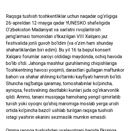
Raqsga tushish toshkentliklar uchun naqadar og‘irligiga
26-apreldan 12-mayga qadar YUNESKO shafeligida
O‘zbekiston Madaniyat va san’atni rivojlantirish
jamg‘armasi tomonidan o‘tkazilgan VIII Xalqaro jaz
festivalida jonli guvoh bo‘ldim (va o‘zim ham shunday
shaharliklardan biri edim). Bu yil 16 ta bepul konsert
Xalqaro forumlar saroyi oldidagi maydonda, ochiq havoda
bo‘lib o‘tdi. Jahonga mashhur guruhlarning chiqishlariga
Toshkentning havosi yoqimli, daraxtlari gullagan maftunkor
bahori va shahar ahlining ko‘tarinki kayfiyati hamroh bo‘ldi.
Shuncha rag‘batga qaramay, tomoshabinlar ko‘pincha,
ayniqsa, festivalning dastlabki kunlari juda og‘irkarvonlik
qildi. Ammo, tanani musiqaga hamohang yengil qimirlatib
turish yoki oyoqni qo‘shiq maromiga moslab yerga urish
ortida ko‘pincha bazo‘r ushlab turilgan raqsga tushish
istagi yashirin ekanini sezmaslik mumkin emasdi.
Omma raqsga tushishdan uyalayotgani haqida fikrimga