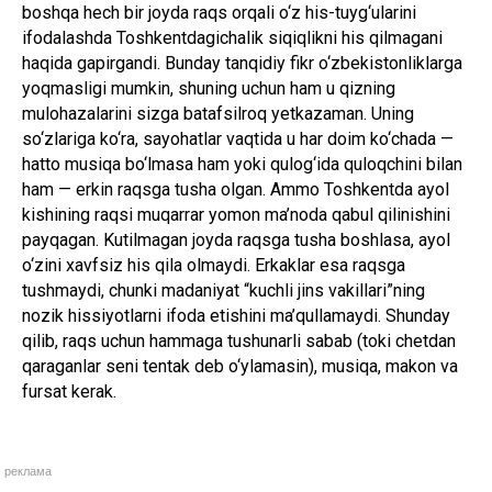
boshqa hech bir joyda raqs orqali o‘z his-tuyg‘ularini
ifodalashda Toshkentdagichalik siqiqlikni his qilmagani
haqida gapirgandi. Bunday tanqidiy fikr o‘zbekistonliklarga
yoqmasligi mumkin, shuning uchun ham u qizning
mulohazalarini sizga batafsilroq yetkazaman. Uning
so‘zlariga ko‘ra, sayohatlar vaqtida u har doim ko‘chada —
hatto musiqa bo‘lmasa ham yoki qulog‘ida quloqchini bilan
ham — erkin raqsga tusha olgan. Ammo Toshkentda ayol
kishining raqsi muqarrar yomon ma’noda qabul qilinishini
payqagan. Kutilmagan joyda raqsga tusha boshlasa, ayol
o‘zini xavfsiz his qila olmaydi. Erkaklar esa raqsga
tushmaydi, chunki madaniyat “kuchli jins vakillari”ning
nozik hissiyotlarni ifoda etishini ma’qullamaydi. Shunday
qilib, raqs uchun hammaga tushunarli sabab (toki chetdan
qaraganlar seni tentak deb o‘ylamasin), musiqa, makon va
fursat kerak.
реклама