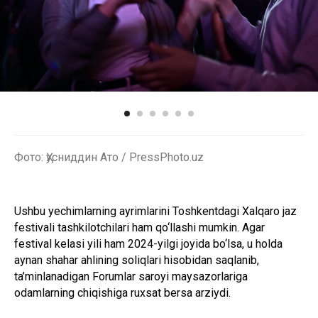
Фото: Ҳусниддин Ато / PressPhoto.uz
Ushbu yechimlarning ayrimlarini Toshkentdagi Xalqaro jaz
festivali tashkilotchilari ham qo‘llashi mumkin. Agar
festival kelasi yili ham 2024-yilgi joyida bo‘lsa, u holda
aynan shahar ahlining soliqlari hisobidan saqlanib,
ta’minlanadigan Forumlar saroyi maysazorlariga
odamlarning chiqishiga ruxsat bersa arziydi.