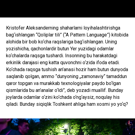
Kristofer Aleksanderning shaharlarni loyihalashtirishga
bag‘ishlangan “Qoliplar tili” (“A Pattern Language”) kitobida
alohida bir bob ko‘cha raqslariga bag‘ishlangan. Uning
yozishicha, qachonlardir butun Yer yuzidagi odamlar
ko‘chalarda raqsga tushardi. Insonning bu harakatdagi
erkinlik darajasi eng katta quvonchni o‘zida ifoda etadi.
Ko‘chada raqsga tushish an’anasi hozir ham butun dunyoda
saqlanib qolgan, ammo “dunyoning „zamonaviy“ tamaddun
qaror topgan va murakkab texnologiyalar paydo bo‘lgan
qismlarida bu an’analar o‘ldi”, deb yozadi muallif. Bunday
joylarda odamlar o‘zini ko‘chada o‘ng‘aysiz, noqulay his
qiladi. Bunday siqiqlik Toshkent ahliga ham xosmi yo yo‘q?