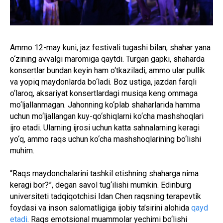
Ammo 12-may kuni, jaz festivali tugashi bilan, shahar yana
o‘zining avvalgi maromiga qaytdi. Turgan gapki, shaharda
konsertlar bundan keyin ham o‘tkaziladi, ammo ular pullik
va yopiq maydonlarda bo‘ladi. Boz ustiga, jazdan farqli
o‘laroq, aksariyat konsertlardagi musiqa keng ommaga
mo‘ljallanmagan. Jahonning ko‘plab shaharlarida hamma
uchun mo‘ljallangan kuy-qo‘shiqlarni ko‘cha mashshoqlari
ijro etadi. Ularning ijrosi uchun katta sahnalarning keragi
yo‘q, ammo raqs uchun ko‘cha mashshoqlarining bo‘lishi
muhim.
“Raqs maydonchalarini tashkil etishning shaharga nima
keragi bor?”, degan savol tug‘ilishi mumkin. Edinburg
universiteti tadqiqotchisi Idan Chen raqsning terapevtik
foydasi va inson salomatligiga ijobiy ta’sirini alohida
qayd
etadi
. Raqs emotsional muammolar yechimi bo‘lishi