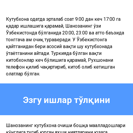
Кутубхона одатда эрталаб соат 9:00 дан кеч 17:00 га
қадар ишлашига қарамай, Шаҳнозанинг ўзи
Ўзбекистонда бўлганида 20:00, 23:00 ва ҳатто баъзида
тонггача ҳам очиқ тураверади. У Ўзбекистонга
қайтганидан бери асосий вақти шу кутубхонада
ўтаётганини айтади. Туркияда бўлган вақти
китобхонлар кеч бўлишига қарамай, Рухшонани
телефон қилиб чақиртириб, китоб олиб кетишган
ҳолатлар бўлган.
Эзгу ишлар тўлқини
Шаҳнозанинг кутубхона очиши бошқа маҳалладошлари
кўнглига тугиб юрган яхши ниятларини юзага