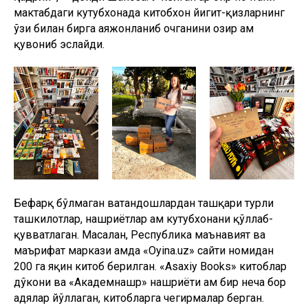
мактабдаги кутубхонада китобхон йигит-қизларнинг
ўзи билан бирга ҳаяжонланиб очганини ҳозир ҳам
қувониб эслайди.
Бефарқ бўлмаган ватандошлардан ташқари турли
ташкилотлар, нашриётлар ҳам кутубхонани қўллаб-
қувватлаган. Масалан, Республика маънавият ва
маърифат маркази ҳамда «Oyina.uz» сайти номидан
200 га яқин китоб берилган. «Аsaxiy Books» китоблар
дўкони ва «Академнашр» нашриёти ҳам бир неча бор
ҳадялар йўллаган, китобларга чегирмалар берган.