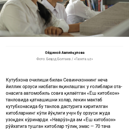
Ойдиной Авлиёқулова
Фото: Беҳзод Болтаев / «Газета.uz»
Кутубхона очилиши билан Севинчхоннинг неча
йиллик орзуси нисбатан яқинлашган: у ғолиблари ота-
онасига автомобиль совға қилаётган «Ёш китобхон»
танловида қатнашишни хоҳлар, лекин мактаб
кутубхонасида бу танлов дастурига киритилган
китобларнинг кўпи йўқлиги учун бу орзуси жуда
узоқдек кўринарди. «Наврўз»да ҳам «Ёш китобхон»
рўйхатига тушган китоблар тўлиқ эмас — 70 тача