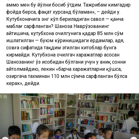
аммо мен бу йўлни босиб ўтдим. Тажрибам кимгадир
фойда берса, фақат хурсанд бўламан», – дейди у.
Кутубхоначига энг кўп бериладиган савол — қанча
маблағ сарфланган? Шаҳноза Наврўзованинг
айтишича, кутубхона очилгунига қадар 85 млн сўм
ишлатилган — буюм кўринишидаги ёрдамлар, ҳадя,
совға сифатида тақдим этилган китоблар бунга
кирмайди. Кутубхона очилгач харажатлар асосан
Шаҳнозанинг ўз ҳисобидан бўлгани учун у аниқ сонни
айтолмайдию, лекин «барча харажатларни қўшса,
ҳозиргача тахминан 110 млн сўмча сарфланган бўлса
керак», дейди.