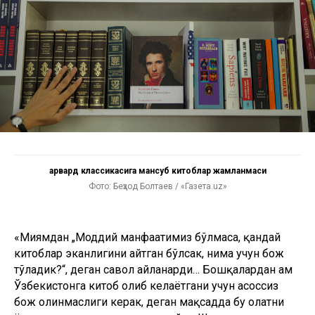
Ҳарвард классикасига мансуб китоблар жамланмаси
Фото: Беҳзод Болтаев / «Газета.uz»
«Миямдан „Моддий манфаатимиз бўлмаса, қандай
китоблар эканлигини айтган бўлсак, нима учун бож
тўладик?“, деган савол айланарди… Бошқалардан ҳам
Ўзбекистонга китоб олиб келаётгани учун асоссиз
бож олинмаслиги керак, деган мақсадда бу ҳолатни