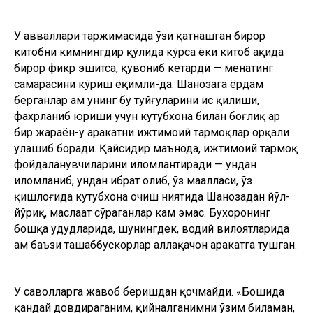
У авваллари таржимасида ўзи қатнашган бирор
китобни кимнингдир қўлида кўрса ёки китоб ҳақида
бирор фикр эшитса, қувониб кетарди — меҳнатинг
самарасини кўриш ёқимли-да. Шаҳнозага ёрдам
берганлар ҳам унинг бу туйғуларини ҳис қилиши,
фахрланиб юриши учун кутубхона билан боғлиқ ҳар
бир жараён-у ҳаракатни ижтимоий тармоқлар орқали
улашиб боради. Қайсидир маънода, ижтимоий тармоқ
фойдаланувчиларини илҳомлантиради — ундан
илҳомланиб, ундан ибрат олиб, ўз маҳалласи, ўз
қишлоғида кутубхона очиш ниятида Шаҳнозадан йўл-
йўриқ, маслаҳат сўраганлар кам эмас. Бухоронинг
бошқа ҳудудларида, шунингдек, водий вилоятларида
ҳам баъзи ташаббускорлар аллақачон ҳаракатга тушган.
У саволларга жавоб беришдан қочмайди. «Бошида
қандай довдираганим, қийналганимни ўзим биламан,