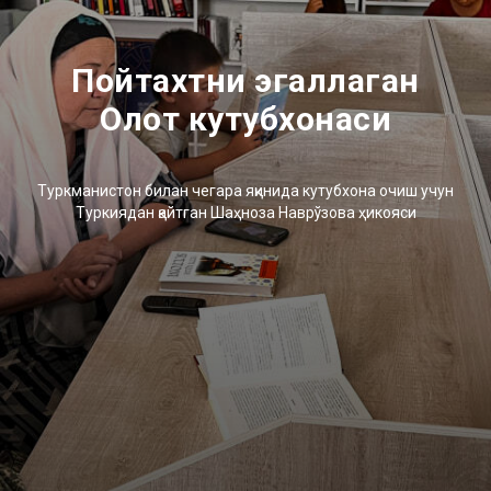
Пойтахтни эгаллаган
Олот кутубхонаси
Туркманистон билан чегара яқинида кутубхона очиш учун
Туркиядан қайтган Шаҳноза Наврўзова ҳикояси