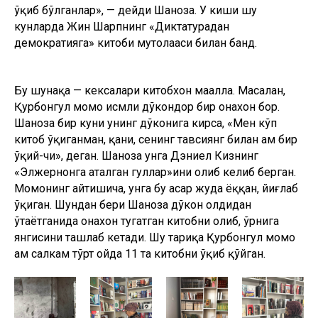
ўқиб бўлганлар», — дейди Шаҳноза. У киши шу
кунларда Жин Шарпнинг «Диктатурадан
демократияга» китоби мутолааси билан банд.
Бу шунақа — кексалари китобхон маҳалла. Масалан,
Қурбонгул момо исмли дўкондор бир онахон бор.
Шаҳноза бир куни унинг дўконига кирса, «Мен кўп
китоб ўқиганман, қани, сенинг тавсиянг билан ҳам бир
ўқий-чи», деган. Шаҳноза унга Дэниел Кизнинг
«Элжернонга аталган гуллар»ини олиб келиб берган.
Момонинг айтишича, унга бу асар жуда ёққан, йиғлаб
ўқиган. Шундан бери Шаҳноза дўкон олдидан
ўтаётганида онахон тугатган китобни олиб, ўрнига
янгисини ташлаб кетади. Шу тариқа Қурбонгул момо
ҳам салкам тўрт ойда 11 та китобни ўқиб қўйган.