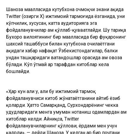
Шаҳноза маҳалласида кутубхона очмоқчи экани ҳақида
Twitter (ҳозирги X) ижтимоий тармоғида ёзганида, уни
кўпчилик, хусусан, катта аудиторияга эга
фойдаланувчилар ҳам қўллаб-қувватлайди. Шу тариқа
Бухоро вилоятининг бир маҳалласида бир фуқаронинг
шахсий ташаббуси билан кутубхона очилаётгани
ҳақидаги хабар нафақат Ўзбекистондагилар, балки
ундан ташқаридаги ватандошлар орасида ҳам овоза
бўлади. Кўп ўтмай ҳар тарафдан китоблар кела
бошлайди.
«Ҳар кун ҳали у, ҳали бу ижтимоий тармоқ
фойдаланувчиси китоб жўнатаётганини айтиб ёзиб
қоларди. Ҳатто Самарқанд, Сурхондарёнинг чекка
ҳудудларидаги менга умуман нотаниш одамлардан ҳам
китоблар келди. Айниқса, Twitter
фойдаланувчиларнинг қўллови, ёрдами мен учун
қадрли», — дейди Шаҳноза. У келган ҳар бир почтани