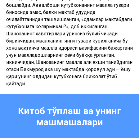
бошлайди. Аввалбоши кутубхонанинг маҳалла гузари
биносида эмас, балки мактаб ҳудудида
очилаётганидан ташвишланган, «одамлар мактабдаги
кутубхонага келармикaн?», деб иккиланган
Шаҳнозанинг хавотирлари ўринсиз бўлиб чиқади:
биринчидан, маҳалланинг янги гузари қурилганича бу
хона вақтинча маҳалла идораси вазифасини бажаргани
учун маҳалладошларнинг оёғи буёққа ўрганган,
иккинчидан, Шаҳнозанинг маҳалла аҳли яхши танийдиган
отаси Бекмурод ака шу мактабда қоровул эди — ёшу
қари унинг олдидан кутубхонага беҳижолат ўтиб
қайтади.
Китоб тўплаш ва унинг
машмашалари