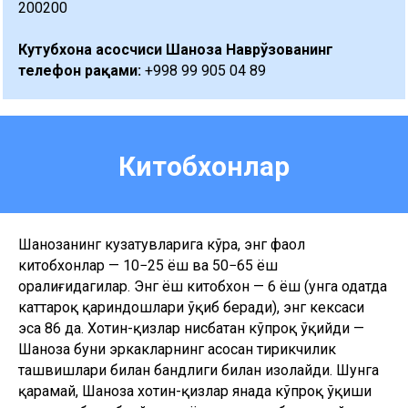
200200
Кутубхона асосчиси Шаҳноза Наврўзованинг
телефон рақами:
+998 99 905 04 89
Китобхонлар
Шаҳнозанинг кузатувларига кўра, энг фаол
китобхонлар — 10−25 ёш ва 50−65 ёш
оралиғидагилар. Энг ёш китобхон — 6 ёш (унга одатда
каттароқ қариндошлари ўқиб беради), энг кексаси
эса 86 да. Хотин-қизлар нисбатан кўпроқ ўқийди —
Шаҳноза буни эркакларнинг асосан тирикчилик
ташвишлари билан бандлиги билан изоҳлайди. Шунга
қарамай, Шаҳноза хотин-қизлар янада кўпроқ ўқиши