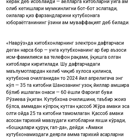
керак деб ҳисоблайди — аёлларга китобларни уйга ҳам
олиб кетишлари мумкинлигни бот-бот эслатади,
оилалар қиз фарзандларини кутубхонага
юбораётганининг ўзини ҳам муваффақият деб билади.
«Наврўз»да китобхонларнинг электрон дафтарчаси
деган нарса бор — унга кутубхонанинг ҳар бир аъзоси
исм-фамилияси ва телефон рақами, ўқишга олган
китоблари киритилади. Шу дафтарчадаги
маълумотлардан келиб чиқиб хулоса қилинса,
кутубхона очилганидан то 2024 йил апрелигача энг
кўп — 35 та китобни Шаҳнозанинг узоқ йиллар ҳамшира
бўлиб ишлаган онаси — 60 ёшли Фароғат буви
Рўзиева ўқиган. Кутубхона очилишини, таъбир жоиз
бўлса, ҳаммадан кўпроқ кутган қассоб Жўра амаки эса
олти ойда 25 та китобни тамомлаган. Қассоб амаки
асосан тарихий мавзудаги китобларни яхши кўради,
«бошқалари қуруқ гап-да», дейди. «Амаки
кутубхонамиздаги деярли ҳамма тарихий асарларни