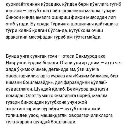
қурилаётганини кўрадию, кўпдан бери кўнглига тугиб
юргани — кутубхона очиш режасини маҳалла гузари
биноси ичида амалга ошириш фикри миясидан лип
этиб ўтади. Бу орада Туркияга шошилинч қайтишига
тўғри келиб қолган бўлса-да, кутубхона очиш
ҳаракатини масофадан туриб ҳам тўхтатмайди.
Бунда унга суянган тоғи — отаси Бекмурод ака
Наврўзов ёрдам беради. Отаси уни ҳар доим — ҳатто чет
элда ўқимоқчиман, деганида ҳам, ўзи шунча
оворагарчиликларга учраса ҳам «Қизим билмаса, бир
нимани бошламайди», дея фарзандини қўллаб-
қувватлаган. Шундай қилиб, Бекмурод ака қизи
номидан Олот туман ҳокимлигига бориб, маҳалла
гузари биносидан кутубхона учун жой
ажратишларини сўрайди — кутубхонага жой
топишдек узоқ, машаққатли, оворагарчиликларга
тўла жараён шундай бошланади.