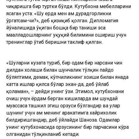
чиқаришга бир туртки бўлди. Кутубхона мебелларини
ясаган уста: «Шу ерда мен ҳам дурадгорликни
ўргатсам-чи?», деб қизиқиб қолган. Дипломатия
йўналишида ўқиган бошқа бир таниши эса
маҳалладошларнинг ҳуқуқий билимини ошириш учун
тренинглар ўтиб беришни таклиф қилган.
«Шуларни кузата туриб, бир одам бир нарсани чин
дилдан хоҳлаши билан шунчалик тўлқин пайдо
бўляптими, демак, кўпчиликнинг хоҳиши билан янада
катта ишлар қилса бўлар экан-да, деб ўйлаб
қоламан», – дейди унинг ўзи. Эҳтимол, кутубхонани
очиш учун ёрдам берган кишиларда ҳам шундай
муассаса ташкил этиш орзуси бўлгандир ва улар
шунинг учун ҳам менинг ҳаракатимга хайрихоҳлик
билдиришгандир, деб ўйлайди Шаҳноза. Oдамлар
унинг кутубхонасида орзусининг бир парчасини кўра
олганидан тўлқинланиб кетади.