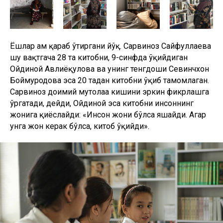
Ёшлар ҳам қараб ўтиргани йўқ. Сарвиноз Сайфуллаева
шу вақтгача 28 та китобни, 9-синфда ўқийдиган
Ойдиной Авлиёқулова ва унинг тенгдоши Севинчхон
Боймуродова эса 20 тадан китобни ўқиб тамомлаган.
Сарвиноз доимий мутолаа кишини эркин фикрлашга
ўргатади, дейди, Ойдиной эса китобни инсоннинг
жонига қиёслайди: «Инсон жони бўлса яшайди. Агар
унга жон керак бўлса, китоб ўқийди».