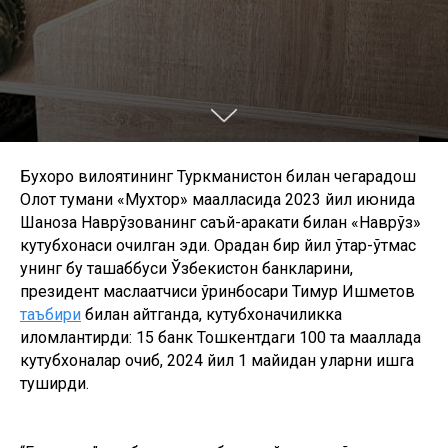
Бухоро вилоятининг Туркманистон билан чегарадош
Олот тумани «Мухтор» маҳалласида 2023 йил июнида
Шаҳноза Наврўзованинг саъй-ҳаракати билан «Наврўз»
кутубхонаси очилган эди. Орадан бир йил ўтар-ўтмас
унинг бу ташаббуси Ўзбекистон банкларини,
президент маслаҳатчиси ўринбосари Тимур Ишметов
таъбири
билан айтганда, кутубхоначиликка
илҳомлантирди: 15 банк Тошкентдаги 100 та маҳаллада
кутубхоналар очиб, 2024 йил 1 майидан уларни ишга
туширди.