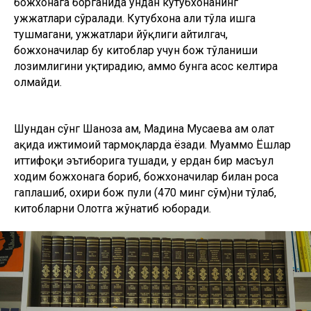
божхонага борганида ундан кутубхонанинг
ҳужжатлари сўралади. Кутубхона ҳали тўла ишга
тушмагани, ҳужжатлари йўқлиги айтилгач,
божхоначилар бу китоблар учун бож тўланиши
лозимлигини уқтирадию, аммо бунга асос келтира
олмайди.
Шундан сўнг Шаҳноза ҳам, Мадина Мусаева ҳам ҳолат
ҳақида ижтимоий тармоқларда ёзади. Муаммо Ёшлар
иттифоқи эътиборига тушади, у ердан бир масъул
ходим божхонага бориб, божхоначилар билан роса
гаплашиб, охири бож пули (470 минг сўм)ни тўлаб,
китобларни Олотга жўнатиб юборади.