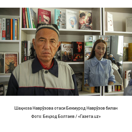
Шаҳноза Наврўзова отаси Бекмурод Наврўзов билан
Фото: Беҳзод Болтаев / «Газета.uz»