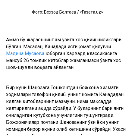
Фото: Беҳзод Болтаев / «Газета.uz»
Аммо бу жараённинг ҳам ўзига хос қийинчиликлари
бўлган. Масалан, Канадада истиқомат қилувчи
Мадина Мусаева
юборган Ҳарвард классикасига
мансуб 26 томлик китоблар жамланмаси ўзига хос
шов-шувли воқеага айланган…
Бир куни Шаҳнозага Тошкентдан божхона хизмати
ходимлари телефон қилиб, унинг номига Канададан
келган китобларнинг мазмуни, нима мақсадда
келтирилгани ҳақида сўрайди. У буларнинг бари янги
очиладиган кутубхона учунлигини тушунтиради.
Божхоначилар почтани Шаҳнозанинг ўзи ёки унинг
номидан бирор яқини олиб кетишини сўрайди. Укаси