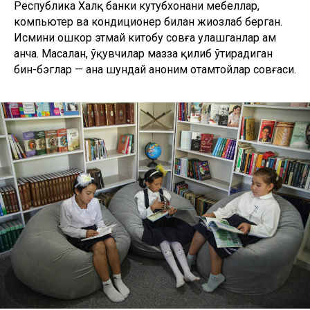
Республика Халқ банки кутубхонани мебеллар,
компьютер ва кондиционер билан жиҳозлаб берган.
Исмини ошкор этмай китобу совға улашганлар ҳам
анча. Масалан, ўқувчилар мазза қилиб ўтирадиган
бин-бэглар — ана шундай аноним ҳотамтойлар совғаси.