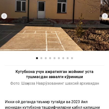
Кутубхона учун ажратилган жойнинг уста
тушмасдан аввалги кўриниши
Фото: Шаҳноза Наврўзованинг шахсий архивидан
Икки ой деганда таъмир тугайди ва 2023 йил
июнидан кутубхона ташрифчиларни қабул қилишни