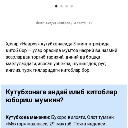
Фото: Беҳзод Болтаев / «Газета.uz»
Ҳозир «Наврўз» кутубхонасида 3 минг атрофида
китоб бор — улар орасида мумтоз насрий ва назмий
асарлардан тортиб тарихий, диний ва бошқа
мавзулардаги, асосан ўзбекча, шунингдек, рус,
инглиз, турк тилларидаги китоблар бор.
Кутубхонага қандай қилиб китоблар
юбориш мумкин?
Кутубхона манзили:
Бухоро вилояти, Олот тумани,
«Мухтор» маҳалласи, 29-мактаб. Почта индекси :