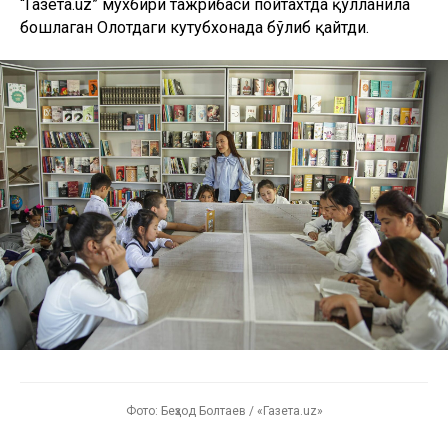
“Газета.uz” мухбири тажрибаси пойтахтда қўлланила
бошлаган Олотдаги кутубхонада бўлиб қайтди.
Фото: Беҳзод Болтаев / «Газета.uz»