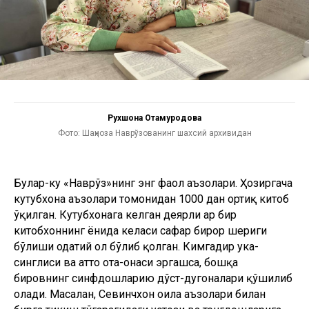
Рухшона Отамуродова
Фото: Шаҳноза Наврўзованинг шахсий архивидан
Булар-ку «Наврўз»нинг энг фаол аъзолари. Ҳозиргача
кутубхона аъзолари томонидан 1000 дан ортиқ китоб
ўқилган. Кутубхонага келган деярли ҳар бир
китобхоннинг ёнида келаси сафар бирор шериги
бўлиши одатий ҳол бўлиб қолган. Кимгадир ука-
синглиси ва ҳатто ота-онаси эргашса, бошқа
бировнинг синфдошларию дўст-дугоналари қўшилиб
олади. Масалан, Севинчхон оила аъзолари билан