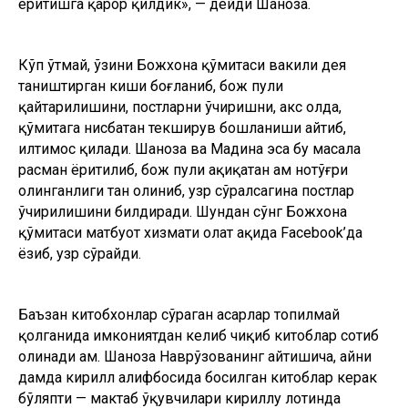
ёритишга қарор қилдик», — дейди Шаҳноза.
Кўп ўтмай, ўзини Божхона қўмитаси вакили дея
таништирган киши боғланиб, бож пули
қайтарилишини, постларни ўчиришни, акс ҳолда,
қўмитага нисбатан текширув бошланиши айтиб,
илтимос қилади. Шаҳноза ва Мадина эса бу масала
расман ёритилиб, бож пули ҳақиқатан ҳам нотўғри
олинганлиги тан олиниб, узр сўралсагина постлар
ўчирилишини билдиради. Шундан сўнг Божхона
қўмитаси матбуот хизмати ҳолат ҳақида Facebook’да
ёзиб, узр сўрайди.
Баъзан китобхонлар сўраган асарлар топилмай
қолганида имкониятдан келиб чиқиб китоблар сотиб
олинади ҳам. Шаҳноза Наврўзованинг айтишича, айни
дамда кирилл алифбосида босилган китоблар керак
бўляпти — мактаб ўқувчилари кириллу лотинда