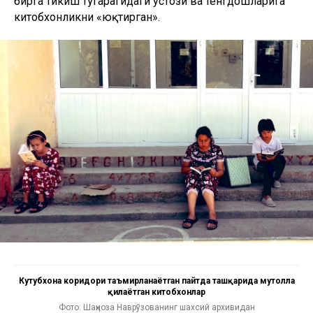
бирга тикиш тўгарагидаги устози ва тенгдошларига
китобхонликни «юқтирган».
Кутубхона коридори таъмирланаётган пайтда ташқарида мутолла
қилаётган китобхонлар
Фото: Шаҳноза Наврўзованинг шахсий архивидан