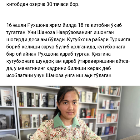
китобдан ҳозирча 30 тачаси бор.
16 ёшли Рухшона ярим йилда 18 та китобни ўқиб
тугатган. Уни Шаҳноза Наврўзованинг ишонган
шогирди деса ҳам бўлади. Кутубхона раҳбари Туркияга
бориб келиши зарур бўлиб қолганида, кутубхонага
бир ой айнан Рухшона қараб турган. Қизгина
кутубхонага шундоқ ҳам қараб ўтираверишини айтса-
да, у меҳнатининг қадрини билиши керак деб
ҳисоблагани учун Шаҳноза унга иш ҳақи тўлаган.