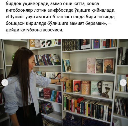
бирдек ўқийверади, аммо ёши катта, кекса
китобхонлар лотин алифбосида ўқишга қийналади.
«Шунинг учун ҳам китоб танлаётганда бири лотинда,
бошқаси кириллда бўлишига аҳамият бераман», —
дейди кутубхона асосчиси.