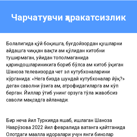
Чарчатувчи ҳаракатсизлик
Болалигида қўй боқишга, буғдойзордан қушларни
ҳайдашга чиққан вақти ҳам қўлидан китобни
туширмаган, уйидан тополмаганида
қариндошлариникига бориб бўлса ҳам китоб ўқиган
Шаҳноза телевизорда чет эл кутубхоналарини
кўрганида: «Нега бизда шундай кутубхоналар йўқ?»
деган саволни ўзига ҳам, атрофидагиларга ҳам кўп
берган. Йиллар ўтиб унинг орзуга тўла жавобсиз
саволи мақсадга айланади.
Бир неча йил Туркияда яшаб, ишлаган Шаҳноза
Наврўзова 2022 йил февралида ватанга қайтганида
Олотдаги маҳалла идоралари учун янги бинолар