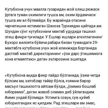
Кутубхона учун маҳалла гузаридан жой олиш режаси
ўртага туман ҳокимлиги тушса ҳам, ҳоким ёрдамчиси
тушса ҳам ҳал бўлмайди. Бу жараёнда отасини
чарчатишни истамаган Шаҳноза Туркиядан қайтади ҳам.
Шундан сўнг кутубхонани мактаб ҳудудида ташкил
этиш фикри туғилади. У Ёшлар ишлари агентлигининг
Бухоро вилояти бўйича раҳбари билан тумандаги 29-
мактабга кутубхона учун жой илинжида борганида
дастлаб мактаб директорининг «ўзи дарс ўтишимизга
хона етмаяптию» деган эътирозини эшитади.
«Кутубхона ҳақида фикр пайдо бўлганида, ўзим четда
бўлсам ҳам, китоблар тайёр бўлса, ғоямни бирор
масъул ташкилотга айтсам бўлди, „ўзимиз бошлаб
юборамиз“, деган жавоб оламан деб ўйлагандим.
Аммо ундай бўлмади. Устимга совуқ сув қуйиб
юборилгандек ҳис қилдим. Рад этишлари ҳам эмас,