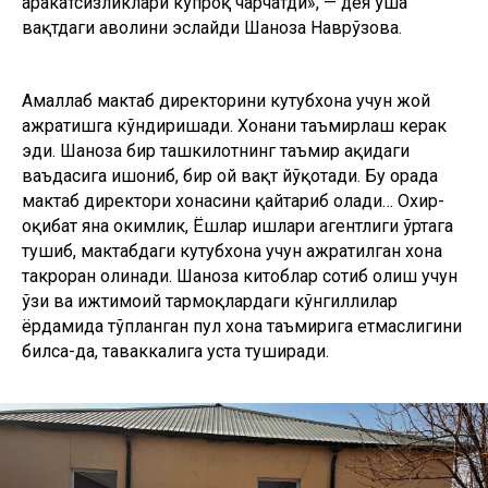
ҳаракатсизликлари кўпроқ чарчатди», — дея ўша
вақтдаги аҳволини эслайди Шаҳноза Наврўзова.
Амаллаб мактаб директорини кутубхона учун жой
ажратишга кўндиришади. Хонани таъмирлаш керак
эди. Шаҳноза бир ташкилотнинг таъмир ҳақидаги
ваъдасига ишониб, бир ой вақт йўқотади. Бу орада
мактаб директори хонасини қайтариб олади… Охир-
оқибат яна ҳокимлик, Ёшлар ишлари агентлиги ўртага
тушиб, мактабдаги кутубхона учун ажратилган хона
такроран олинади. Шаҳноза китоблар сотиб олиш учун
ўзи ва ижтимоий тармоқлардаги кўнгиллилар
ёрдамида тўпланган пул хона таъмирига етмаслигини
билса-да, таваккалига уста туширади.