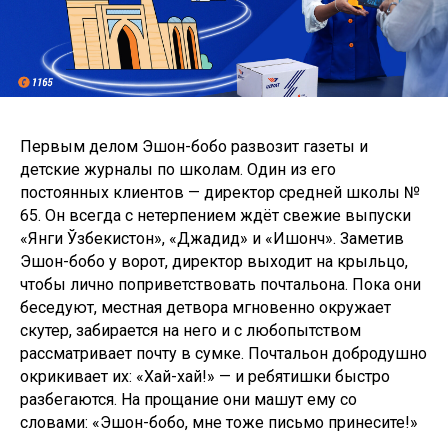
Первым делом Эшон-бобо развозит газеты и
детские журналы по школам. Один из его
постоянных клиентов — директор средней школы №
65. Он всегда с нетерпением ждёт свежие выпуски
«Янги Ўзбекистон», «Джадид» и «Ишонч». Заметив
Эшон-бобо у ворот, директор выходит на крыльцо,
чтобы лично поприветствовать почтальона. Пока они
беседуют, местная детвора мгновенно окружает
скутер, забирается на него и с любопытством
рассматривает почту в сумке. Почтальон добродушно
окрикивает их: «Хай-хай!» — и ребятишки быстро
разбегаются. На прощание они машут ему со
словами: «Эшон-бобо, мне тоже письмо принесите!»