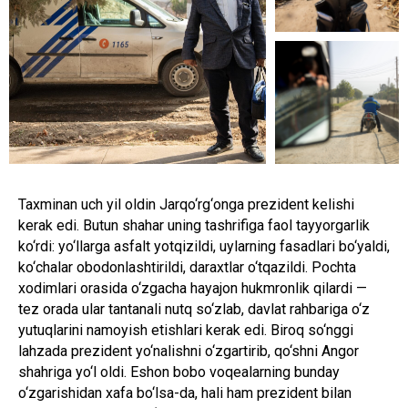
Taxminan uch yil oldin Jarqo‘rg‘onga prezident kelishi
kerak edi. Butun shahar uning tashrifiga faol tayyorgarlik
ko‘rdi: yo‘llarga asfalt yotqizildi, uylarning fasadlari bo‘yaldi,
ko‘chalar obodonlashtirildi, daraxtlar o‘tqazildi. Pochta
xodimlari orasida o‘zgacha hayajon hukmronlik qilardi —
tez orada ular tantanali nutq so‘zlab, davlat rahbariga o‘z
yutuqlarini namoyish etishlari kerak edi. Biroq so‘nggi
lahzada prezident yo‘nalishni o‘zgartirib, qo‘shni Angor
shahriga yo‘l oldi. Eshon bobo voqealarning bunday
o‘zgarishidan xafa bo‘lsa-da, hali ham prezident bilan