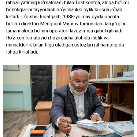
rahbariyatining ko‘rsatmasi bilan Toshkentga, aloqa bo‘limi
boshliqlarini tayyorlash bo‘yicha ikki oylik kursga jo‘nab
ketadi. O‘qishni tugatgach, 1988-yil may oyida pochta
bo‘limi direktori Mengliqul Misirov tomonidan Jarqo‘rg‘on
tumani aloqa bo‘limi operatori lavozimiga qabul qilinadi.
Ro‘zixon Ismatovich hozirgacha alohida iliqlik va
minnatdorlik bilan tilga oladigan ustozlari rahnamoligida
ishga kirishadi.