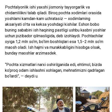
Pochtalyonlik ishi yaxshi jismoniy tayyorgarlik va
chidamlilikni talab qiladi. Biroq pochta xodimlari orasida
yoshlarni kamdan-kam uchratasiz — xodimlarning
aksariyati o‘rta va keksa yoshdagi kishilar. Eshon bobo
buning sababini ish haqining pastligi ushbu kasbni yoshlar
uchun jozibador qilmasligida, deb izohlaydi. Pochtachilar
oyiga 1,2 mln so‘m, bo‘lim boshliqlari esa 1,5−2 mln so‘m
maosh oladi. Ish hajmi va murakkabligini hisobga olsak,
bunday maoshlar arzimasdek.
“Pochta xizmatlari narxi oshirilganida edi, ehtimol, bizda
ko‘proq odam ishlashni xohlagan, mehnatimizni qadrlagan
bo‘lardi”, — deydi u.