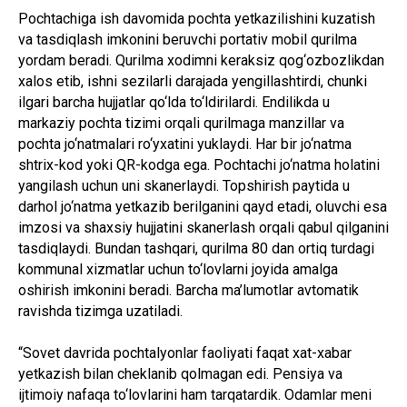
Pochtachiga ish davomida pochta yetkazilishini kuzatish
va tasdiqlash imkonini beruvchi portativ mobil qurilma
yordam beradi. Qurilma xodimni keraksiz qog‘ozbozlikdan
xalos etib, ishni sezilarli darajada yengillashtirdi, chunki
ilgari barcha hujjatlar qo‘lda to‘ldirilardi. Endilikda u
markaziy pochta tizimi orqali qurilmaga manzillar va
pochta jo‘natmalari ro‘yxatini yuklaydi. Har bir jo‘natma
shtrix-kod yoki QR-kodga ega. Pochtachi jo‘natma holatini
yangilash uchun uni skanerlaydi. Topshirish paytida u
darhol jo‘natma yetkazib berilganini qayd etadi, oluvchi esa
imzosi va shaxsiy hujjatini skanerlash orqali qabul qilganini
tasdiqlaydi. Bundan tashqari, qurilma 80 dan ortiq turdagi
kommunal xizmatlar uchun to‘lovlarni joyida amalga
oshirish imkonini beradi. Barcha ma’lumotlar avtomatik
ravishda tizimga uzatiladi.
“Sovet davrida pochtalyonlar faoliyati faqat xat-xabar
yetkazish bilan cheklanib qolmagan edi. Pensiya va
ijtimoiy nafaqa to‘lovlarini ham tarqatardik. Odamlar meni