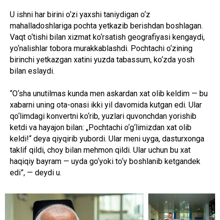
U ishni har birini o‘zi yaxshi taniydigan o‘z
mahalladoshlariga pochta yetkazib berishdan boshlagan.
Vaqt o‘tishi bilan xizmat ko‘rsatish geografiyasi kengaydi,
yo‘nalishlar tobora murakkablashdi. Pochtachi o‘zining
birinchi yetkazgan xatini yuzda tabassum, ko‘zda yosh
bilan eslaydi.
“O‘sha unutilmas kunda men askardan xat olib keldim — bu
xabarni uning ota-onasi ikki yil davomida kutgan edi. Ular
qo‘limdagi konvertni ko‘rib, yuzlari quvonchdan yorishib
ketdi va hayajon bilan: „Pochtachi o‘g‘limizdan xat olib
keldi!“ deya qiyqirib yubordi. Ular meni uyga, dasturxonga
taklif qildi, choy bilan mehmon qildi. Ular uchun bu xat
haqiqiy bayram — uyda go‘yoki to‘y boshlanib ketgandek
edi”, — deydi u.