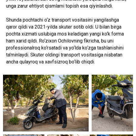
unga zarur ehtiyot qismlarni topish esa qiyinlashdi.
Shunda pochtachi o‘z transport vositasini yangilashga
qaror qildi va 2021-yilda skuter sotib oldi. U bilan birga
pochta xizmati uslubiga mos keladigan yangi ko‘k forma
ham xarid qildi. Ro‘zixon Ochilovning fikricha, bu uni
professionalroq ko‘rsatadi va yo‘lda ko‘zga tashlanishini
ta’minlaydi. Skuter oldingi transport vositasiga nisbatan
ancha qulayroq va xavfsizroq bo‘lib chiqdi.