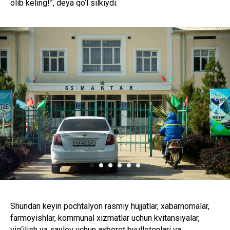
olib keling!”, deya qo‘l silkiydi.
Shundan keyin pochtalyon rasmiy hujjatlar, xabarnomalar,
farmoyishlar, kommunal xizmatlar uchun kvitansiyalar,
yig‘ilish va saylov uchun axborot byulletenlari va