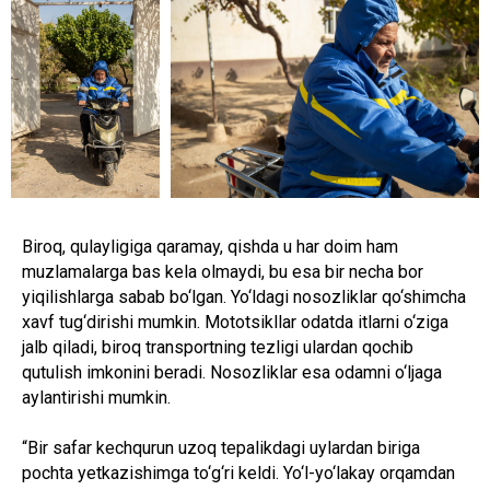
Biroq, qulayligiga qaramay, qishda u har doim ham
muzlamalarga bas kela olmaydi, bu esa bir necha bor
yiqilishlarga sabab bo‘lgan. Yo‘ldagi nosozliklar qo‘shimcha
xavf tug‘dirishi mumkin. Mototsikllar odatda itlarni o‘ziga
jalb qiladi, biroq transportning tezligi ulardan qochib
qutulish imkonini beradi. Nosozliklar esa odamni o‘ljaga
aylantirishi mumkin.
“Bir safar kechqurun uzoq tepalikdagi uylardan biriga
pochta yetkazishimga to‘g‘ri keldi. Yo‘l-yo‘lakay orqamdan