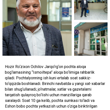
Hozir Ro‘zixon Ochilov Jarqo‘rg‘on pochta aloqa
bog‘lamasining “Ismoiltepa” aloqa bo‘limiga rahbarlik
qiladi. Pochtalyonning ish kuni ertalab soat sakkiz-
to‘qqizda boshlanadi. Birinchi navbatda u yangi xat-xabarlar
bilan shug‘ullanadi; jo‘natmalar, xatlar va gazetalarni
tarqatish qulayroq bo‘lishi uchun manzillariga qarab
saralaydi. Soat 10 ga kelib, pochta sumkasi to‘ladi va
Eshon bobo pochta yetkazish uchun o‘ziga biriktirilgan