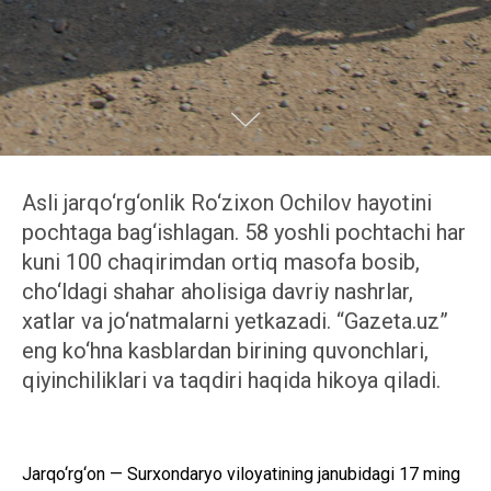
Asli jarqo‘rg‘onlik Ro‘zixon Ochilov hayotini
pochtaga bag‘ishlagan. 58 yoshli pochtachi har
kuni 100 chaqirimdan ortiq masofa bosib,
cho‘ldagi shahar aholisiga davriy nashrlar,
xatlar va jo‘natmalarni yetkazadi. “Gazeta.uz”
eng ko‘hna kasblardan birining quvonchlari,
qiyinchiliklari va taqdiri haqida hikoya qiladi.
Jarqo‘rg‘on — Surxondaryo viloyatining janubidagi 17 ming