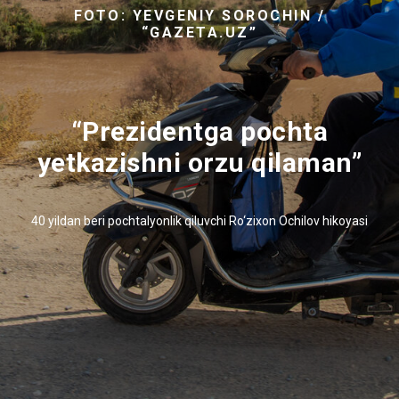
FOTO: YEVGENIY SOROCHIN /
“GAZETA.UZ”
“Prezidentga pochta
yetkazishni orzu qilaman”
40 yildan beri pochtalyonlik qiluvchi Ro‘zixon Ochilov hikoyasi