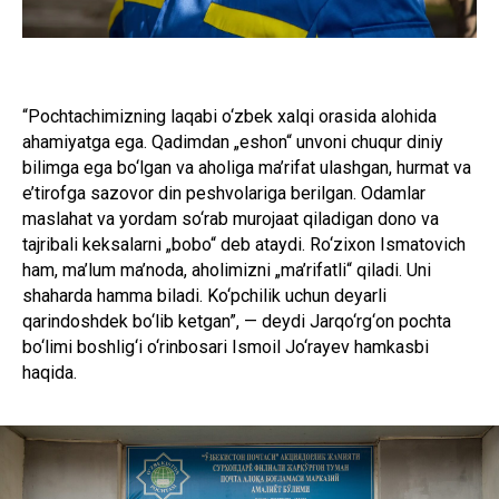
“Pochtachimizning laqabi o‘zbek xalqi orasida alohida
ahamiyatga ega. Qadimdan „eshon“ unvoni chuqur diniy
bilimga ega bo‘lgan va aholiga ma’rifat ulashgan, hurmat va
e’tirofga sazovor din peshvolariga berilgan. Odamlar
maslahat va yordam so‘rab murojaat qiladigan dono va
tajribali keksalarni „bobo“ deb ataydi. Ro‘zixon Ismatovich
ham, ma’lum ma’noda, aholimizni „ma’rifatli“ qiladi. Uni
shaharda hamma biladi. Ko‘pchilik uchun deyarli
qarindoshdek bo‘lib ketgan”, — deydi Jarqo‘rg‘on pochta
bo‘limi boshlig‘i o‘rinbosari Ismoil Jo‘rayev hamkasbi
haqida.