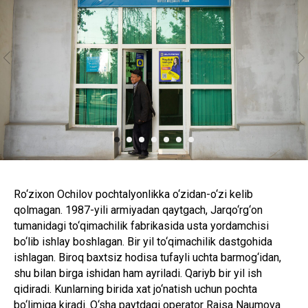
Ro‘zixon Ochilov pochtalyonlikka o‘zidan-o‘zi kelib
qolmagan. 1987-yili armiyadan qaytgach, Jarqo‘rg‘on
tumanidagi to‘qimachilik fabrikasida usta yordamchisi
bo‘lib ishlay boshlagan. Bir yil to‘qimachilik dastgohida
ishlagan. Biroq baxtsiz hodisa tufayli uchta barmog‘idan,
shu bilan birga ishidan ham ayriladi. Qariyb bir yil ish
qidiradi. Kunlarning birida xat jo‘natish uchun pochta
bo‘limiga kiradi. O‘sha paytdagi operator Raisa Naumova