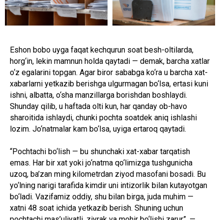
Eshon bobo uyga faqat kechqurun soat besh-oltilarda,
horg‘in, lekin mamnun holda qaytadi — demak, barcha xatlar
o‘z egalarini topgan. Agar biror sababga ko‘ra u barcha xat-
xabarlarni yetkazib berishga ulgurmagan bo‘lsa, ertasi kuni
ishni, albatta, o‘sha manzillarga borishdan boshlaydi.
Shunday qilib, u haftada olti kun, har qanday ob-havo
sharoitida ishlaydi, chunki pochta soatdek aniq ishlashi
lozim. Jo‘natmalar kam bo‘lsa, uyiga ertaroq qaytadi.
“Pochtachi bo‘lish — bu shunchaki xat-xabar tarqatish
emas. Har bir xat yoki jo‘natma qo‘limizga tushgunicha
uzoq, ba’zan ming kilometrdan ziyod masofani bosadi. Bu
yo‘lning narigi tarafida kimdir uni intizorlik bilan kutayotgan
bo‘ladi. Vazifamiz oddiy, shu bilan birga, juda muhim —
xatni 48 soat ichida yetkazib berish. Shuning uchun
pochtachi mas’uliyatli, ziyrak va mohir bo‘lishi zarur”, —