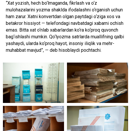
“Xat yozish, hech bo‘lmaganda, fikrlash va o‘z
mulohazalarini yozma shaklda ifodalashni o‘rganish uchun
ham zarur. Xatni konvertdan olgan paytdagi o‘ziga xos va
betakror hissiyot — telefondagi navbatdagi xabarni ochish
emas. Bitta xat o‘nlab xabarlardan ko‘ra ko‘proq quvonch
bag‘ishlashi mumkin. Qo‘lyozma satrlarda muallifning qalbi
yashaydi, ularda ko‘proq hayot, insoniy iliqlik va mehr-
muhabbat mavjud”, — deb hisoblaydi pochtachi.