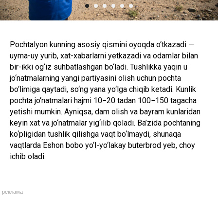
Pochtalyon kunning asosiy qismini oyoqda o‘tkazadi —
uyma-uy yurib, xat-xabarlarni yetkazadi va odamlar bilan
bir-ikki og‘iz suhbatlashgan bo‘ladi. Tushlikka yaqin u
jo‘natmalarning yangi partiyasini olish uchun pochta
bo‘limiga qaytadi, so‘ng yana yo‘lga chiqib ketadi. Kunlik
pochta jo‘natmalari hajmi 10−20 tadan 100−150 tagacha
yetishi mumkin. Ayniqsa, dam olish va bayram kunlaridan
keyin xat va jo‘natmalar yig‘ilib qoladi. Ba’zida pochtaning
ko‘pligidan tushlik qilishga vaqt bo‘lmaydi, shunaqa
vaqtlarda Eshon bobo yo‘l-yo‘lakay buterbrod yeb, choy
ichib oladi.
реклама