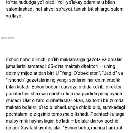
to‘rtta hududga yo‘l oladi. Yo‘l-yo‘lakay odamlar u bilan
salomlashadi, hol-ahvol so‘raydi, tanish-bilishlarga salom
yo‘llaydi.
реклама
Eshon bobo birinchi bo‘lib maktablarga gazeta va bolalar
jurnallarini tarqatadi. 65-o‘rta maktab direktori — uning
doimiy mijozlaridan biri. U “Yangi O‘zbekiston”, “Jadid” va
“Ishonch” gazetalarining yangi sonlarini har doim intiqlik
bilan kutadi. Eshon boboni darvoza oldida ko‘rib, direktor
pochtachini shaxsan qarshi olish maqsadida pillapoyaga
chiqadi. Ular o‘zaro suhbatlashar ekan, skuterni bir zumda
maktab bolalari o‘rab olishadi, unga chiqib olib, sumkadagi
pochtalarni qiziqsinib tomosha qilishadi. Pochtachi ularga
muloyimlik hayhaylagan bo‘ladi — bolalar darrov qochib
qoladi. Xayrlashayotib, ular: “Eshon bobo, menga ham xat