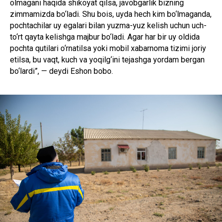
olmagani haqida shikoyat qilsa, javobgarlik bizning
zimmamizda bo‘ladi. Shu bois, uyda hech kim bo‘lmaganda,
pochtachilar uy egalari bilan yuzma-yuz kelish uchun uch-
to‘rt qayta kelishga majbur bo‘ladi. Agar har bir uy oldida
pochta qutilari o‘rnatilsa yoki mobil xabarnoma tizimi joriy
etilsa, bu vaqt, kuch va yoqilg‘ini tejashga yordam bergan
bo‘lardi”, — deydi Eshon bobo.