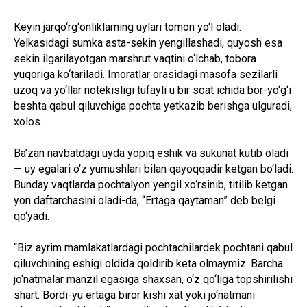
Keyin jarqo‘rg‘onliklarning uylari tomon yo‘l oladi.
Yelkasidagi sumka asta-sekin yengillashadi, quyosh esa
sekin ilgarilayotgan marshrut vaqtini o‘lchab, tobora
yuqoriga ko‘tariladi. Imoratlar orasidagi masofa sezilarli
uzoq va yo‘llar notekisligi tufayli u bir soat ichida bor-yo‘g‘i
beshta qabul qiluvchiga pochta yetkazib berishga ulguradi,
xolos.
Ba’zan navbatdagi uyda yopiq eshik va sukunat kutib oladi
— uy egalari o‘z yumushlari bilan qayoqqadir ketgan bo‘ladi.
Bunday vaqtlarda pochtalyon yengil xo‘rsinib, titilib ketgan
yon daftarchasini oladi-da, “Ertaga qaytaman” deb belgi
qo‘yadi.
“Biz ayrim mamlakatlardagi pochtachilardek pochtani qabul
qiluvchining eshigi oldida qoldirib keta olmaymiz. Barcha
jo‘natmalar manzil egasiga shaxsan, o‘z qo‘liga topshirilishi
shart. Bordi-yu ertaga biror kishi xat yoki jo‘natmani