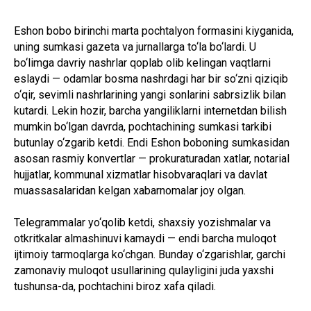
Eshon bobo birinchi marta pochtalyon formasini kiyganida,
uning sumkasi gazeta va jurnallarga to‘la bo‘lardi. U
bo‘limga davriy nashrlar qoplab olib kelingan vaqtlarni
eslaydi — odamlar bosma nashrdagi har bir so‘zni qiziqib
o‘qir, sevimli nashrlarining yangi sonlarini sabrsizlik bilan
kutardi. Lekin hozir, barcha yangiliklarni internetdan bilish
mumkin bo‘lgan davrda, pochtachining sumkasi tarkibi
butunlay o‘zgarib ketdi. Endi Eshon boboning sumkasidan
asosan rasmiy konvertlar — prokuraturadan xatlar, notarial
hujjatlar, kommunal xizmatlar hisobvaraqlari va davlat
muassasalaridan kelgan xabarnomalar joy olgan.
Telegrammalar yo‘qolib ketdi, shaxsiy yozishmalar va
otkritkalar almashinuvi kamaydi — endi barcha muloqot
ijtimoiy tarmoqlarga ko‘chgan. Bunday o‘zgarishlar, garchi
zamonaviy muloqot usullarining qulayligini juda yaxshi
tushunsa-da, pochtachini biroz xafa qiladi.