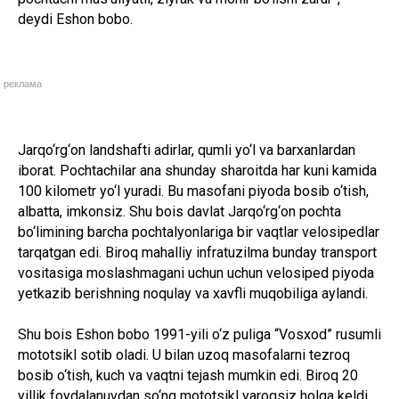
deydi Eshon bobo.
реклама
Jarqo‘rg‘on landshafti adirlar, qumli yo‘l va barxanlardan
iborat. Pochtachilar ana shunday sharoitda har kuni kamida
100 kilometr yo‘l yuradi. Bu masofani piyoda bosib o‘tish,
albatta, imkonsiz. Shu bois davlat Jarqo‘rg‘on pochta
bo‘limining barcha pochtalyonlariga bir vaqtlar velosipedlar
tarqatgan edi. Biroq mahalliy infratuzilma bunday transport
vositasiga moslashmagani uchun uchun velosiped piyoda
yetkazib berishning noqulay va xavfli muqobiliga aylandi.
Shu bois Eshon bobo 1991-yili o‘z puliga “Vosxod” rusumli
mototsikl sotib oladi. U bilan uzoq masofalarni tezroq
bosib o‘tish, kuch va vaqtni tejash mumkin edi. Biroq 20
yillik foydalanuvdan so‘ng mototsikl yaroqsiz holga keldi,