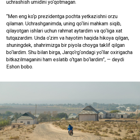
uchrashish umidini yo‘qotmagan.
“Men eng ko‘p prezidentga pochta yetkazishni orzu
qilaman. Uchrashganimda, uning qo‘lini mahkam siqib,
qilayotgan ishlari uchun rahmat aytardim va qo‘liga xat
tutqazardim. Unda o‘zim va hayotim haqida hikoya qilgan,
shuningdek, shahrimizga bir piyola choyga taklif qilgan
bo‘lardim. Shu bilan birga, Jarqo‘rg‘ondagi yo‘llar oxirigacha
bitkazilmaganini ham eslatib o‘tgan bo‘lardim”, — deydi
Eshon bobo.