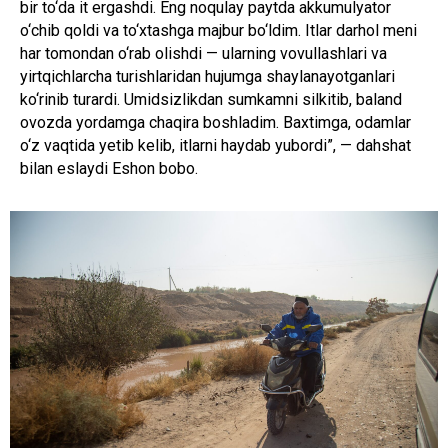
bir to‘da it ergashdi. Eng noqulay paytda akkumulyator
o‘chib qoldi va to‘xtashga majbur bo‘ldim. Itlar darhol meni
har tomondan o‘rab olishdi — ularning vovullashlari va
yirtqichlarcha turishlaridan hujumga shaylanayotganlari
ko‘rinib turardi. Umidsizlikdan sumkamni silkitib, baland
ovozda yordamga chaqira boshladim. Baxtimga, odamlar
o‘z vaqtida yetib kelib, itlarni haydab yubordi”, — dahshat
bilan eslaydi Eshon bobo.