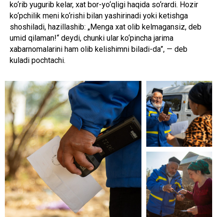
ko‘rib yugurib kelar, xat bor-yo‘qligi haqida so‘rardi. Hozir
ko‘pchilik meni ko‘rishi bilan yashirinadi yoki ketishga
shoshiladi, hazillashib: „Menga xat olib kelmagansiz, deb
umid qilaman!“ deydi, chunki ular ko‘pincha jarima
xabarnomalarini ham olib kelishimni biladi-da”, — deb
kuladi pochtachi.