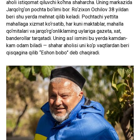
aholi istiqomat qiluvchi ko‘hna shaharcha. Uning markazida
Jarqo‘rg‘on pochta bo‘limi bor. Ro‘zixon Ochilov 38 yildan
beri shu yerda mehnat qilib keladi. Pochtachi yettita
mahallaga xizmat ko‘rsatib, har kuni maktablar, mahalla
qo‘mitalari va jarqo‘rg‘onliklarning uylariga gazeta, xat,
banderollar tarqatadi. Uning asl ismini bu yerda kamdan-
kam odam biladi — shahar aholisi uni ko‘p vaqtlardan beri
qisqagina qilib “Eshon bobo” deb chaqiradi.