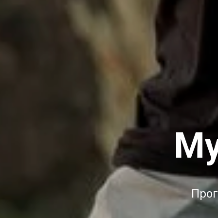
Му
Прог