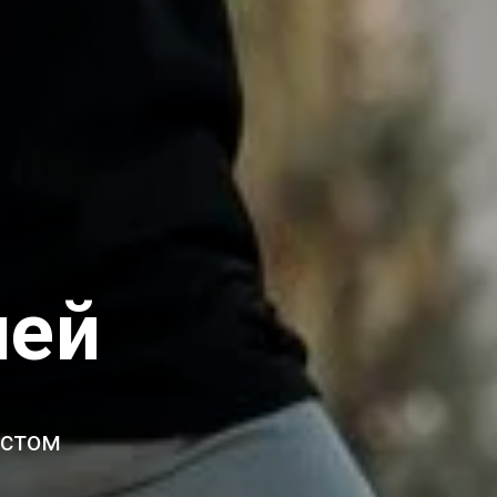
лей
истом