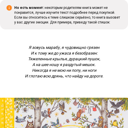
Но есть момент:
некоторым родителям книга может не
понравится, лучше изучите текст подробнее перед покупкой.
Если вы относитесь к теме слишком серьёзно, то книга вызовет
у вас другие эмоции. Для примера, приведу такой стишок:
Я зовусь марабу, я чудовищно грязен
И к тому же до ужаса я безобразен:
Тяжеленные крылья, дурацкий пушок,
А на шее ношу я раздутый мешок.
Никогда я не мою ни попу, ни ноги
И глотаю всю дрянь, что найду на дороге.